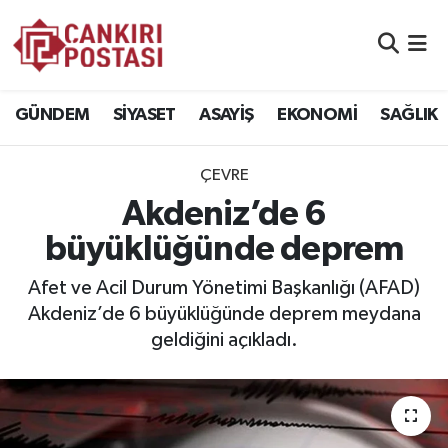
GÜNDEM
Nöbetçi Eczaneler
GÜNDEM
SİYASET
ASAYİŞ
EKONOMİ
SAĞLIK
SİYASET
Hava Durumu
ÇEVRE
ASAYİŞ
Namaz Vakitleri
Akdeniz’de 6
EKONOMİ
Trafik Durumu
büyüklüğünde deprem
SAĞLIK
Süper Lig Puan Durumu ve Fikstür
Afet ve Acil Durum Yönetimi Başkanlığı (AFAD)
Akdeniz’de 6 büyüklüğünde deprem meydana
SPOR
Tüm Manşetler
geldiğini açıkladı.
EĞİTİM
Son Dakika Haberleri
YAŞAM
Haber Arşivi