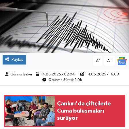
ÇEVRE
İLÇELER
RESMİ İLANLAR
KÜLTÜR
Paylaş
-
+
A
A
TURİZM
Günnur Şeker
14.05.2025 - 02:04
14.05.2025 - 16:08
Okunma Süresi: 1 Dk
MAGAZİN
VEFAT
Çankırı'da çiftçilerle
Cuma buluşmaları
BİLİM&TEKNOLOJİ
sürüyor
BÖLGE