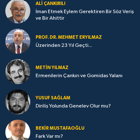
ALI ÇANKIRILI
İman Etmek Eylem Gerektiren Bir Söz Veriş
ve Bir Ahittir
PROF. DR. MEHMET ERYILMAZ
Üzerinden 23 Yıl Geçti...
METIN YILMAZ
Ermenilerin Çankırı ve Gomidas Yalanı
YUSUF SAĞLAM
Diriliş Yolunda Genelev Olur mu?
BEKIR MUSTAFAOĞLU
Fark Var mı?