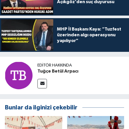
Açıkgöz’den suç duyurusu
MHP İl Başkanı Kaya: "Tuzfest
üzerinden algı operasyonu
yapılıyor"
EDITÖR HAKKINDA
Tuğçe Betül Arpacı
Bunlar da ilginizi çekebilir