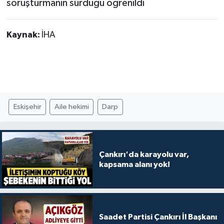
soruşturmanın sürdüğü öğrenildi
Kaynak:
İHA
Eskişehir
Aile hekimi
Darp
Çankırı'da karayolu var,
kapsama alanı yok!
Saadet Partisi Çankırı İl Başkanı