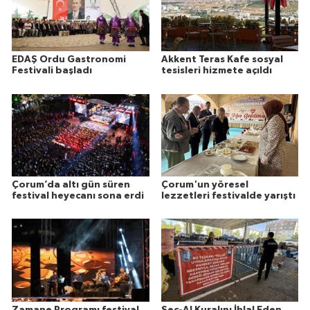
EDAŞ Ordu Gastronomi
Akkent Teras Kafe sosyal
Festivali başladı
tesisleri hizmete açıldı
Çorum’da altı gün süren
Çorum'un yöresel
festival heyecanı sona erdi
lezzetleri festivalde yarıştı
Zamane Programı festival
Seç-Al Kuralını İhlal Eden