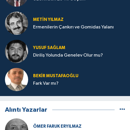
METIN YILMAZ
Ermenilerin Çankırı ve Gomidas Yalanı
YUSUF SAĞLAM
Diriliş Yolunda Genelev Olur mu?
BEKIR MUSTAFAOĞLU
Fark Var mı?
Alıntı Yazarlar
ÖMER FARUK ERYILMAZ