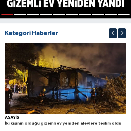
1
2
3
4
5
6
7
8
9
10
Kategori Haberler
ASAYİŞ
İki kişinin öldüğü gizemli ev yeniden alevlere teslim oldu