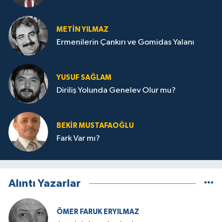
METIN YILMAZ
Ermenilerin Çankırı ve Gomidas Yalanı
YUSUF SAĞLAM
Diriliş Yolunda Genelev Olur mu?
BEKIR MUSTAFAOĞLU
Fark Var mı?
Alıntı Yazarlar
ÖMER FARUK ERYILMAZ