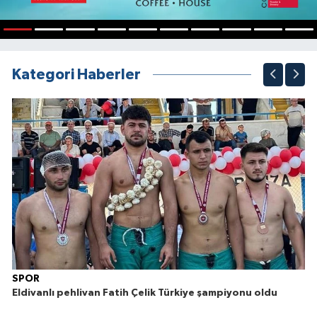
1
2
3
4
5
6
7
8
9
10
Kategori Haberler
SPOR
Eldivanlı pehlivan Fatih Çelik Türkiye şampiyonu oldu