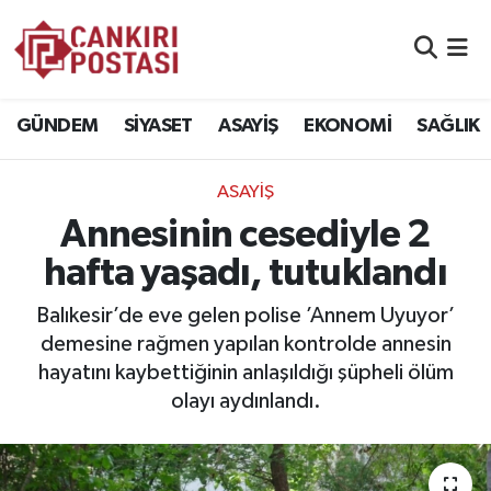
GÜNDEM
Nöbetçi Eczaneler
GÜNDEM
SİYASET
ASAYİŞ
EKONOMİ
SAĞLIK
SİYASET
Hava Durumu
ASAYİŞ
ASAYİŞ
Namaz Vakitleri
Annesinin cesediyle 2
EKONOMİ
Trafik Durumu
hafta yaşadı, tutuklandı
SAĞLIK
Süper Lig Puan Durumu ve Fikstür
Balıkesir’de eve gelen polise ’Annem Uyuyor’
demesine rağmen yapılan kontrolde annesin
SPOR
Tüm Manşetler
hayatını kaybettiğinin anlaşıldığı şüpheli ölüm
olayı aydınlandı.
EĞİTİM
Son Dakika Haberleri
YAŞAM
Haber Arşivi