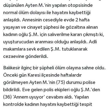
düşünülen Ayten M.’nin yapılan otopsisinde
TÜRKİYE
normal ölüm dolayısı ile hayatını kaybettiği
anlaşıldı. Annesinin cesediyle evde 2 hafta
DÜNYA
yaşayan ve cinayet şüphesi ile gözaltına alınan
kadının oğlu Ş.M. için salıverilme kararı çıkmıştı ki,
uyuşturucudan aranması olduğu anlaşıldı. Adli
makamlara sevk edilen Ş.M. tutuklanarak
cezaevine gönderildi.
Balıkesir ilginç bir şüpheli ölüm olayına sahne oldu.
Önceki gün Karesi ilçesinde haftalardır
görülmeyen Ayten M.’nin (75) durumu polise
bildirildi. Eve gelen polis ekipleri oğlu Ş.M.’den
(36) ’Annem uyuyor’ cevabını aldı. Yapılan
kontrolde kadının hayatını kaybettiği tespit