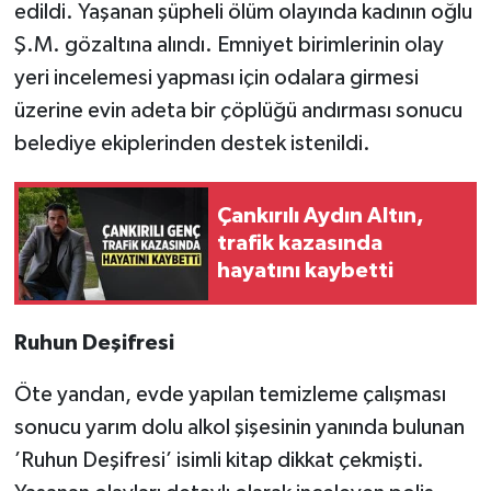
edildi. Yaşanan şüpheli ölüm olayında kadının oğlu
Ş.M. gözaltına alındı. Emniyet birimlerinin olay
yeri incelemesi yapması için odalara girmesi
üzerine evin adeta bir çöplüğü andırması sonucu
belediye ekiplerinden destek istenildi.
Çankırılı Aydın Altın,
trafik kazasında
hayatını kaybetti
Ruhun Deşifresi
Öte yandan, evde yapılan temizleme çalışması
sonucu yarım dolu alkol şişesinin yanında bulunan
’Ruhun Deşifresi’ isimli kitap dikkat çekmişti.