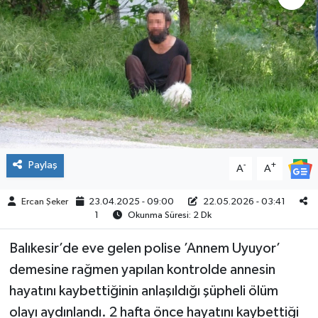
ÇEVRE
İLÇELER
RESMİ İLANLAR
KÜLTÜR
Paylaş
-
+
A
A
TURİZM
Ercan Şeker
23.04.2025 - 09:00
22.05.2026 - 03:41
MAGAZİN
1
Okunma Süresi: 2 Dk
VEFAT
Balıkesir’de eve gelen polise ’Annem Uyuyor’
demesine rağmen yapılan kontrolde annesin
BİLİM&TEKNOLOJİ
hayatını kaybettiğinin anlaşıldığı şüpheli ölüm
olayı aydınlandı. 2 hafta önce hayatını kaybettiği
BÖLGE