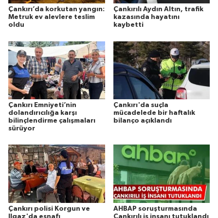
Çankırı’da korkutan yangın:
Çankırılı Aydın Altın, trafik
Metruk ev alevlere teslim
kazasında hayatını
oldu
kaybetti
Çankırı Emniyeti’nin
Çankırı'da suçla
dolandırıcılığa karşı
mücadelede bir haftalık
bilinçlendirme çalışmaları
bilanço açıklandı
sürüyor
Çankırı polisi Korgun ve
AHBAP soruşturmasında
Ilgaz'da esnafı
Çankırılı iş insanı tutuklandı