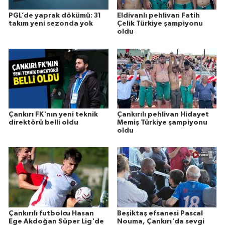
PGL’de yaprak dökümü: 31
Eldivanlı pehlivan Fatih
takım yeni sezonda yok
Çelik Türkiye şampiyonu
oldu
Çankırı FK'nın yeni teknik
Çankırılı pehlivan Hidayet
direktörü belli oldu
Memiş Türkiye şampiyonu
oldu
Çankırılı futbolcu Hasan
Beşiktaş efsanesi Pascal
Ege Akdoğan Süper Lig'de
Nouma, Çankırı'da sevgi