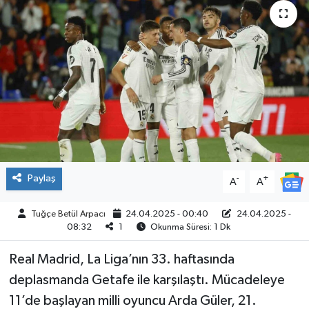
ÇEVRE
İLÇELER
RESMİ İLANLAR
KÜLTÜR
TURİZM
Paylaş
-
+
A
A
MAGAZİN
Tuğçe Betül Arpacı
24.04.2025 - 00:40
24.04.2025 -
08:32
1
Okunma Süresi: 1 Dk
VEFAT
Real Madrid, La Liga’nın 33. haftasında
BİLİM&TEKNOLOJİ
deplasmanda Getafe ile karşılaştı. Mücadeleye
11’de başlayan milli oyuncu Arda Güler, 21.
BÖLGE