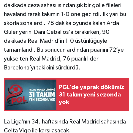
dakikada ceza sahası ışından şık bir golle fileleri
TÜRKİYE
havalandırarak takımın 1-0 öne geçirdi. İlk yarı bu
skorla sona erdi. 78 dakika oyunda kalan Arda
DÜNYA
Güler yerini Dani Ceballos’a bırakırken, 90
dakikada Real Madrid’in 1-0 üstünlüğüyle
tamamlandı. Bu sonucun ardından puanını 72’ye
yükselten Real Madrid, 76 puanlı lider
Barcelona’yı takibini sürdürdü.
PGL’de yaprak dökümü:
31 takım yeni sezonda
yok
La Liga’nın 34. haftasında Real Madrid sahasında
Celta Vigo ile karşılaşacak.