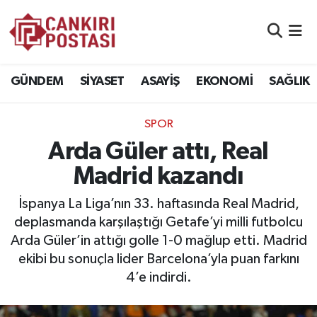
GÜNDEM
Nöbetçi Eczaneler
GÜNDEM
SİYASET
ASAYİŞ
EKONOMİ
SAĞLIK
SİYASET
Hava Durumu
SPOR
ASAYİŞ
Namaz Vakitleri
Arda Güler attı, Real
EKONOMİ
Trafik Durumu
Madrid kazandı
SAĞLIK
Süper Lig Puan Durumu ve Fikstür
İspanya La Liga’nın 33. haftasında Real Madrid,
deplasmanda karşılaştığı Getafe’yi milli futbolcu
SPOR
Tüm Manşetler
Arda Güler’in attığı golle 1-0 mağlup etti. Madrid
ekibi bu sonuçla lider Barcelona’yla puan farkını
EĞİTİM
Son Dakika Haberleri
4’e indirdi.
YAŞAM
Haber Arşivi