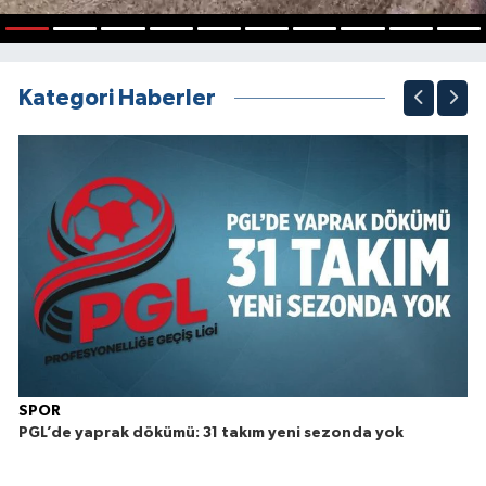
1
2
3
4
5
6
7
8
9
10
Kategori Haberler
SPOR
PGL’de yaprak dökümü: 31 takım yeni sezonda yok