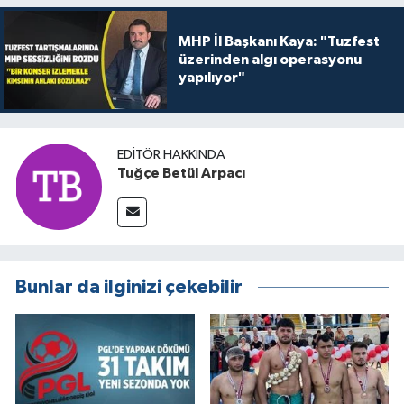
MHP İl Başkanı Kaya: "Tuzfest
üzerinden algı operasyonu
yapılıyor"
EDITÖR HAKKINDA
Tuğçe Betül Arpacı
Bunlar da ilginizi çekebilir