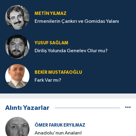
METIN YILMAZ
Ermenilerin Çankırı ve Gomidas Yalanı
YUSUF SAĞLAM
Diriliş Yolunda Genelev Olur mu?
BEKIR MUSTAFAOĞLU
Fark Var mı?
Alıntı Yazarlar
ÖMER FARUK ERYILMAZ
Anadolu'nun Anaları!