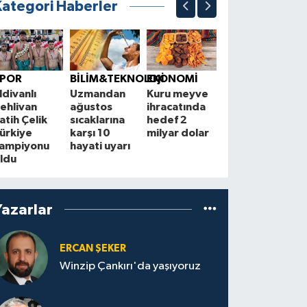
Kategori Haberler
BÖLGE
Çorum,
T
SPOR
BİLİM&TEKNOLOJİ
EKONOMİ
Anadolu Şiir
i
ldivanlı
Uzmandan
Kuru meyve
Akşamları'na
i
ehlivan
ağustos
ihracatında
ev sahipliği
s
atih Çelik
sıcaklarına
hedef 2
yapacak
b
ürkiye
karşı 10
milyar dolar
h
ampiyonu
hayati uyarı
m
ldu
Yazarlar
ERCAN ŞEKER
Winzip Çankırı'da yaşıyoruz