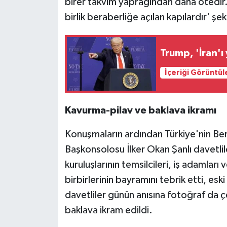
birer takvim yaprağından daha ötedir.
birlik beraberliğe açılan kapılardır' şe
Trump, 'İran'ı
İçeriği Görüntül
Kavurma-pilav ve baklava ikramı
Konuşmaların ardından Türkiye'nin Berl
Başkonsolosu İlker Okan Şanlı davetlil
kuruluşlarının temsilcileri, iş adamlar
birbirlerinin bayramını tebrik etti, e
davetliler günün anısına fotoğraf da ç
baklava ikram edildi.