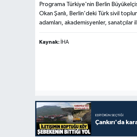
Programa Türkiye'nin Berlin Büyükelçi
Okan Şanlı, Berlin'deki Türk sivil toplum
adamları, akademisyenler, sanatçılar i
Kaynak:
İHA
EDITÖRÜN SEÇTIĞI
Çankırı'da kar