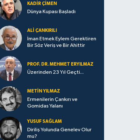
KADIR ÇIMEN
Dünya Kupası Başladı
ALI ÇANKIRILI
İman Etmek Eylem Gerektiren
Bir Söz Veriş ve Bir Ahittir
PROF. DR. MEHMET ERYILMAZ
Üzerinden 23 Yıl Geçti...
METIN YILMAZ
Ermenilerin Çankırı ve
Gomidas Yalanı
YUSUF SAĞLAM
Diriliş Yolunda Genelev Olur
mu?