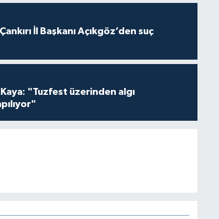
 Çankırı İl Başkanı Açıkgöz’den suç
 Kaya: "Tuzfest üzerinden algı
pılıyor"