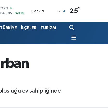
°
LAR
25
Çankırı
,6704
%0
RO
,0406
%-0.08
TÜRKİYE
İLÇELER
TURİZM
ERLİN
,2143
%0
ALTIN
00.87
%0.12
ST100
.799
%70
TCOIN
urban
.643,95
%0.16
olosluğu ev sahipliğinde
.