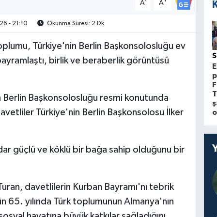
-
+
A
A
6 - 21:10
Okunma Süresi: 2 Dk
oplumu, Türkiye'nin Berlin Başkonsolosluğu ev
yramlaştı, birlik ve beraberlik görüntüsü
E
p
F
T
in Berlin Başkonsolosluğu resmi konutunda
ş
tliler Türkiye'nin Berlin Başkonsolosu İlker
o
r güçlü ve köklü bir bağa sahip olduğunu bir
Turan, davetlilerin Kurban Bayramı'nı tebrik
n 65. yılında Türk toplumunun Almanya'nın
sosyal hayatına büyük katkılar sağladığını