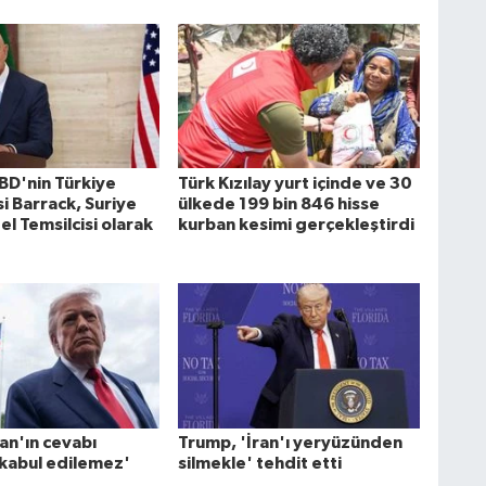
BD'nin Türkiye
Türk Kızılay yurt içinde ve 30
i Barrack, Suriye
ülkede 199 bin 846 hisse
el Temsilcisi olarak
kurban kesimi gerçekleştirdi
an'ın cevabı
Trump, 'İran'ı yeryüzünden
 kabul edilemez'
silmekle' tehdit etti