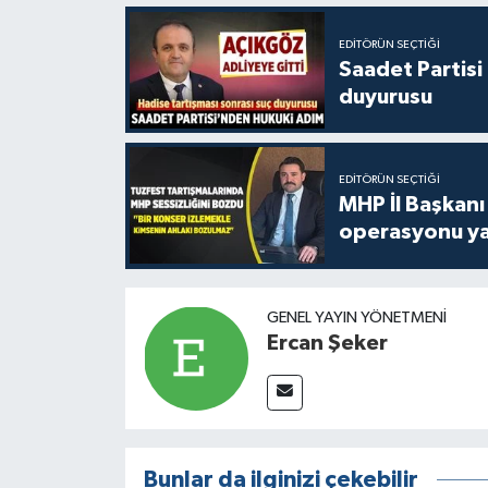
EDITÖRÜN SEÇTIĞI
Saadet Partisi
duyurusu
EDITÖRÜN SEÇTIĞI
MHP İl Başkanı
operasyonu ya
GENEL YAYIN YÖNETMENI
Ercan Şeker
Bunlar da ilginizi çekebilir