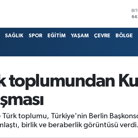
DO
47
EU
55
SAĞLIK
SPOR
EĞİTİM
YAŞAM
ÇEVRE
BÖLGE
ST
64
G.
65
Bİ
13
BI
rk toplumundan K
64
uşması
 Türk toplumu, Türkiye'nin Berlin Başkons
tı, birlik ve beraberlik görüntüsü verdi