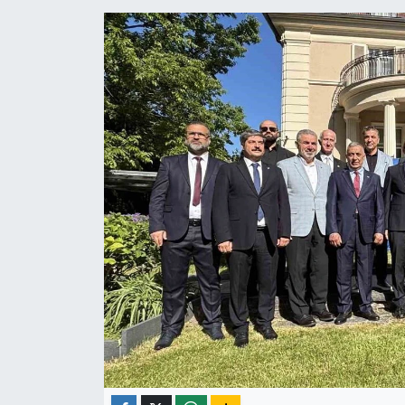
ÇEVRE
İLÇELER
RESMİ İLANLAR
KÜLTÜR
TURİZM
MAGAZİN
VEFAT
BİLİM&TEKNOLOJİ
BÖLGE