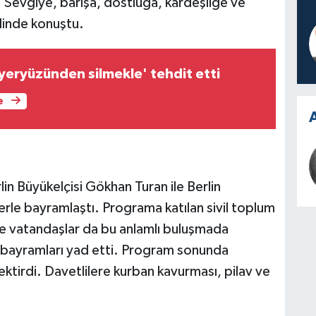
 Sevgiye, barışa, dostluğa, kardeşliğe ve
klinde konuştu.
 yeryüzünden silmekle' tehdit etti
e
A
in Büyükelçisi Gökhan Turan ile Berlin
erle bayramlaştı. Programa katılan sivil toplum
ı ve vatandaşlar da bu anlamlı buluşmada
ski bayramları yad etti. Program sonunda
ektirdi. Davetlilere kurban kavurması, pilav ve