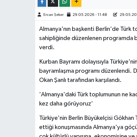
TÜRKİYE
Ercan Şeker
29.05.2026 - 11:48
29.05.202
Almanya'nın başkenti Berlin'de Türk t
DÜNYA
sahipliğinde düzenlenen programda ba
verdi.
Kurban Bayramı dolayısıyla Türkiye'n
bayramlaşma programı düzenlendi. Dave
Okan Şanlı tarafından karşılandı.
'Almanya'daki Türk toplumunun ne kada
kez daha görüyoruz'
Türkiye'nin Berlin Büyükelçisi Gökhan 
ettiği konuşmasında Almanya'ya göçü
çok kültürlü yapısına, ekonomisine ve 