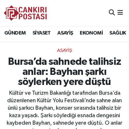
GÜNDEM
Nöbetçi Eczaneler
GÜNDEM
SİYASET
ASAYİŞ
EKONOMİ
SAĞLIK
SİYASET
Hava Durumu
ASAYİŞ
ASAYİŞ
Namaz Vakitleri
Bursa’da sahnede talihsiz
EKONOMİ
Trafik Durumu
anlar: Bayhan şarkı
söylerken yere düştü
SAĞLIK
Süper Lig Puan Durumu ve Fikstür
Kültür ve Turizm Bakanlığı tarafından Bursa’da
SPOR
Tüm Manşetler
düzenlenen Kültür Yolu Festivali’nde sahne alan
ünlü şarkıcı Bayhan, konser sırasında talihsiz bir
EĞİTİM
Son Dakika Haberleri
kaza yaşadı. Şarkı söylediği esnada dengesini
kaybeden Bayhan, sahnede yere düştü. O anlar
YAŞAM
Haber Arşivi