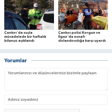
Çankırı'da suçla
Çankırı polisi Korgun ve
mücadelede bir haftalık
Ilgaz'da esnafı
bilanço açıklandı
dolandırıcılığa karşı uyardı
Yorumlar