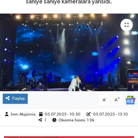
saniye saniye kameralara yansıdı.
ÇEVRE
İLÇELER
RESMİ İLANLAR
KÜLTÜR
TURİZM
MAGAZİN
Paylaş
-
+
A
A
VEFAT
İrem Akgümüş
05.07.2025 - 10:30
05.07.2025 - 15:10
BİLİM&TEKNOLOJİ
1
Okunma Süresi: 1 Dk
BÖLGE