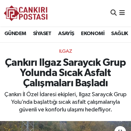
GÜNDEM
Nöbetçi Eczaneler
GÜNDEM
SİYASET
ASAYİŞ
EKONOMİ
SAĞLIK
SİYASET
Hava Durumu
ILGAZ
ASAYİŞ
Namaz Vakitleri
Çankırı Ilgaz Saraycık Grup
EKONOMİ
Trafik Durumu
Yolunda Sıcak Asfalt
Çalışmaları Başladı
SAĞLIK
Süper Lig Puan Durumu ve Fikstür
Çankırı İl Özel İdaresi ekipleri, Ilgaz Saraycık Grup
SPOR
Tüm Manşetler
Yolu’nda başlattığı sıcak asfalt çalışmalarıyla
güvenli ve konforlu ulaşımı hedefliyor.
EĞİTİM
Son Dakika Haberleri
YAŞAM
Haber Arşivi