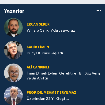
Yazarlar
ERCAN ŞEKER
Winzip Çankırı'da yaşıyoruz
KADIR ÇIMEN
Dünya Kupası Başladı
ALI ÇANKIRILI
İman Etmek Eylem Gerektiren Bir Söz Veriş
ve Bir Ahittir
PROF. DR. MEHMET ERYILMAZ
Üzerinden 23 Yıl Geçti...