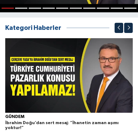
1
2
3
4
5
6
7
8
9
10
Kategori Haberler
GÜNDEM
İbrahim Doğu’dan sert mesaj: “İhanetin zaman aşımı
Ç
yoktur!”