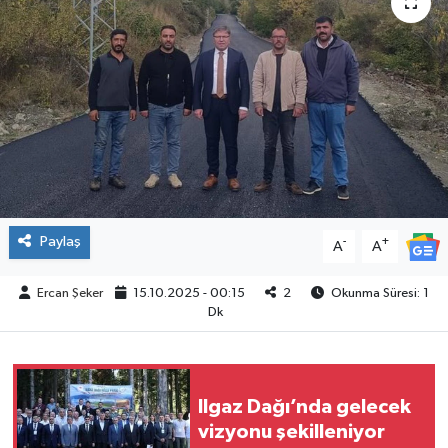
ÇEVRE
İLÇELER
RESMİ İLANLAR
KÜLTÜR
TURİZM
Paylaş
-
+
A
A
MAGAZİN
Ercan Şeker
15.10.2025 - 00:15
2
Okunma Süresi: 1
Dk
VEFAT
BİLİM&TEKNOLOJİ
Ilgaz Dağı’nda gelecek
vizyonu şekilleniyor
BÖLGE