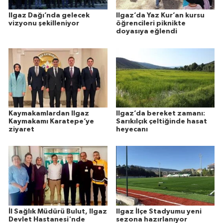
Ilgaz Dağı’nda gelecek
Ilgaz’da Yaz Kur’an kursu
vizyonu şekilleniyor
öğrencileri piknikte
doyasıya eğlendi
Kaymakamlardan Ilgaz
Ilgaz’da bereket zamanı:
Kaymakamı Karatepe’ye
Sarıkılçık çeltiğinde hasat
ziyaret
heyecanı
İl Sağlık Müdürü Bulut, Ilgaz
Ilgaz İlçe Stadyumu yeni
Devlet Hastanesi'nde
sezona hazırlanıyor