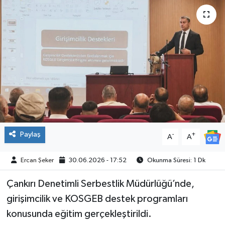
ÇEVRE
İLÇELER
RESMİ İLANLAR
KÜLTÜR
TURİZM
Paylaş
-
+
A
A
MAGAZİN
Ercan Şeker
30.06.2026 - 17:52
Okunma Süresi: 1 Dk
VEFAT
Çankırı Denetimli Serbestlik Müdürlüğü’nde,
BİLİM&TEKNOLOJİ
girişimcilik ve KOSGEB destek programları
konusunda eğitim gerçekleştirildi.
BÖLGE