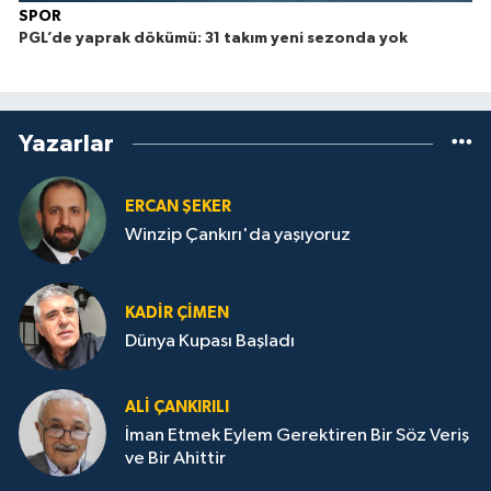
SPOR
PGL’de yaprak dökümü: 31 takım yeni sezonda yok
Yazarlar
ERCAN ŞEKER
Winzip Çankırı'da yaşıyoruz
KADIR ÇIMEN
Dünya Kupası Başladı
ALI ÇANKIRILI
İman Etmek Eylem Gerektiren Bir Söz Veriş
ve Bir Ahittir