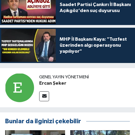
Saadet Partisi Çankırı İl Başkanı
Açıkgöz’den suç duyurusu
MHP İl Başkanı Kaya: "Tuzfest
üzerinden algı operasyonu
yapılıyor"
GENEL YAYIN YÖNETMENI
Ercan Şeker
Bunlar da ilginizi çekebilir