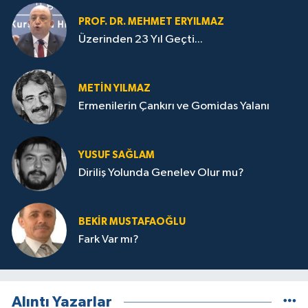
PROF. DR. MEHMET ERYILMAZ
Üzerinden 23 Yıl Geçti...
METIN YILMAZ
Ermenilerin Çankırı ve Gomidas Yalanı
YUSUF SAĞLAM
Diriliş Yolunda Genelev Olur mu?
BEKIR MUSTAFAOĞLU
Fark Var mı?
Alıntı Yazarlar