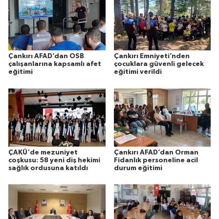
Çankırı AFAD’dan OSB
Çankırı Emniyeti’nden
çalışanlarına kapsamlı afet
çocuklara güvenli gelecek
eğitimi
eğitimi verildi
ÇAKÜ'de mezuniyet
Çankırı AFAD’dan Orman
coşkusu: 58 yeni diş hekimi
Fidanlık personeline acil
sağlık ordusuna katıldı
durum eğitimi