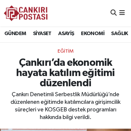
GÜNDEM
Nöbetçi Eczaneler
GÜNDEM
SİYASET
ASAYİŞ
EKONOMİ
SAĞLIK
SİYASET
Hava Durumu
EĞİTİM
ASAYİŞ
Namaz Vakitleri
Çankırı’da ekonomik
EKONOMİ
Trafik Durumu
hayata katılım eğitimi
düzenlendi
SAĞLIK
Süper Lig Puan Durumu ve Fikstür
Çankırı Denetimli Serbestlik Müdürlüğü’nde
SPOR
Tüm Manşetler
düzenlenen eğitimde katılımcılara girişimcilik
süreçleri ve KOSGEB destek programları
EĞİTİM
Son Dakika Haberleri
hakkında bilgi verildi.
YAŞAM
Haber Arşivi