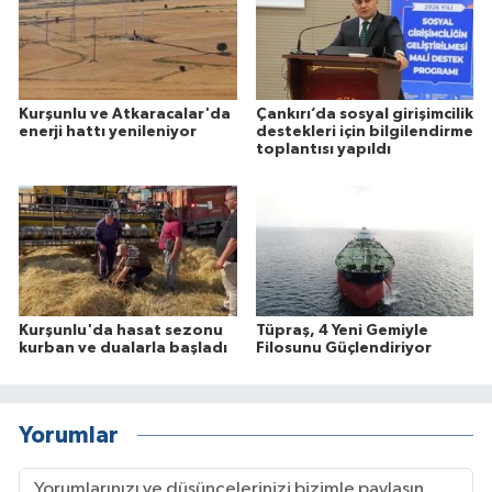
Kurşunlu ve Atkaracalar'da
Çankırı’da sosyal girişimcilik
enerji hattı yenileniyor
destekleri için bilgilendirme
toplantısı yapıldı
Kurşunlu'da hasat sezonu
Tüpraş, 4 Yeni Gemiyle
kurban ve dualarla başladı
Filosunu Güçlendiriyor
Yorumlar