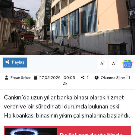
ÇEVRE
İLÇELER
RESMİ İLANLAR
KÜLTÜR
Paylaş
-
+
A
A
TURİZM
Ercan Şeker
27.05.2026 - 00:05
1
Okunma Süresi: 1
Dk
MAGAZİN
Çankırı’da uzun yıllar banka binası olarak hizmet
VEFAT
veren ve bir süredir atıl durumda bulunan eski
Halkbankası binasının yıkım çalışmalarına başlandı.
BİLİM&TEKNOLOJİ
BÖLGE