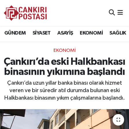
GÜNDEM
Nöbetçi Eczaneler
GÜNDEM
SİYASET
ASAYİŞ
EKONOMİ
SAĞLIK
SİYASET
Hava Durumu
EKONOMİ
ASAYİŞ
Namaz Vakitleri
Çankırı’da eski Halkbankası
EKONOMİ
Trafik Durumu
binasının yıkımına başlandı
SAĞLIK
Süper Lig Puan Durumu ve Fikstür
Çankırı’da uzun yıllar banka binası olarak hizmet
veren ve bir süredir atıl durumda bulunan eski
SPOR
Tüm Manşetler
Halkbankası binasının yıkım çalışmalarına başlandı.
EĞİTİM
Son Dakika Haberleri
YAŞAM
Haber Arşivi