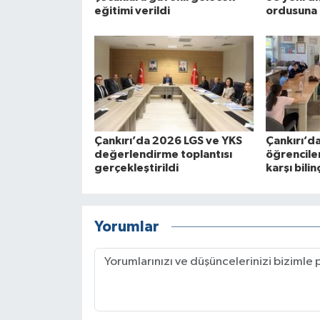
eğitimi verildi
ordusuna 
Çankırı’da 2026 LGS ve YKS
Çankırı’d
değerlendirme toplantısı
öğrenciler
gerçekleştirildi
karşı bilin
Yorumlar