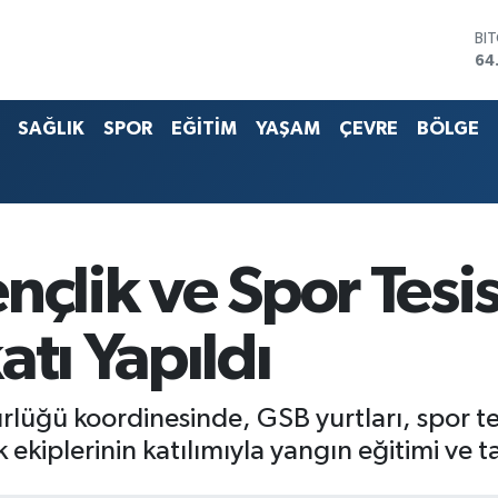
DO
47
EU
55
SAĞLIK
SPOR
EĞİTİM
YAŞAM
ÇEVRE
BÖLGE
ST
64
G.
65
Bİ
13
BI
nçlik ve Spor Tesi
64
atı Yapıldı
rlüğü koordinesinde, GSB yurtları, spor te
 ekiplerinin katılımıyla yangın eğitimi ve 