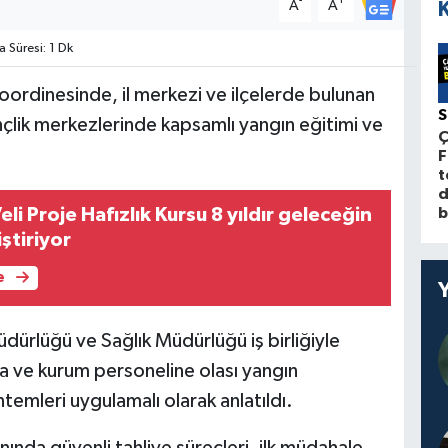
-
+
A
A
Süresi: 1 Dk
oordinesinde, il merkezi ve ilçelerde bulunan
nçlik merkezlerinde kapsamlı yangın eğitimi ve
Ç
F
t
d
b
eli Proje Hafızlık Kursu 8 yıldır geleceğin
iştiriyor
e
dürlüğü ve Sağlık Müdürlüğü iş birliğiyle
a ve kurum personeline olası yangın
mleri uygulamalı olarak anlatıldı.