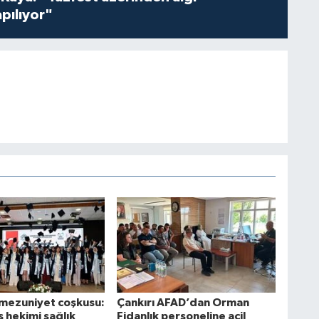
pılıyor"
mezuniyet coşkusu:
Çankırı AFAD’dan Orman
ş hekimi sağlık
Fidanlık personeline acil