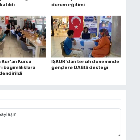
katıldı
durum eğitimi
a Kur’an Kursu
İŞKUR’dan tercih döneminde
i bağımlılıklara
gençlere DABİS desteği
çlendirildi