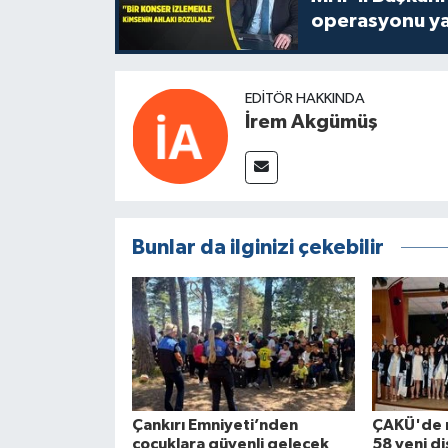
operasyonu ya
EDITÖR HAKKINDA
İrem Akgümüş
Bunlar da ilginizi çekebilir
Çankırı Emniyeti’nden
ÇAKÜ'de 
çocuklara güvenli gelecek
58 yeni di