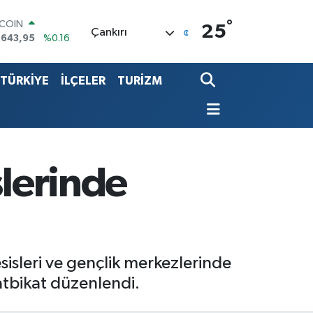
°
LAR
25
Çankırı
,6006
%0.06
RO
,0250
%0.02
TÜRKİYE
İLÇELER
TURİZM
ERLİN
,2398
%0.2
ALTIN
00.87
%0.12
ST100
.799
%70
TCOIN
slerinde
.643,95
%0.16
sisleri ve gençlik merkezlerinde
tatbikat düzenlendi.