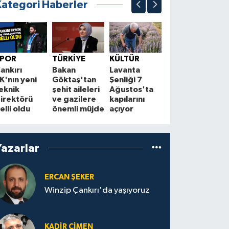
Kategori Haberler
EĞİTİM
ÇAKÜ'de
Ç
SPOR
TÜRKİYE
KÜLTÜR
mezuniyet
p
ankırı
Bakan
Lavanta
coşkusu: 58
H
K'nın yeni
Göktaş'tan
Şenliği 7
yeni diş
eknik
şehit aileleri
Ağustos'ta
hekimi sağlık
T
irektörü
ve gazilere
kapılarını
ordusuna
ş
elli oldu
önemli müjde
açıyor
katıldı
o
Yazarlar
ERCAN ŞEKER
Winzip Çankırı'da yaşıyoruz
KADIR ÇIMEN