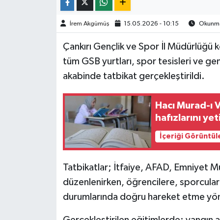
TÜRKİYE
İrem Akgümüş
15.05.2026 - 10:15
Okunma 
Çankırı Gençlik ve Spor İl Müdürlüğü k
DÜNYA
tüm GSB yurtları, spor tesisleri ve ge
akabinde tatbikat gerçekleştirildi.
Hacı Murad-ı V
hafızlarını yet
İçeriği Görüntül
Tatbikatlar; İtfaiye, AFAD, Emniyet Mü
düzenlenirken, öğrencilere, sporcular
durumlarında doğru hareket etme yönte