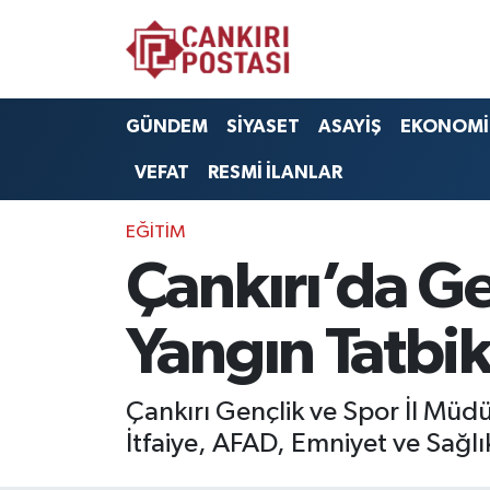
GÜNDEM
Nöbetçi Eczaneler
GÜNDEM
SİYASET
ASAYİŞ
EKONOMİ
SİYASET
Hava Durumu
VEFAT
RESMİ İLANLAR
ASAYİŞ
Namaz Vakitleri
EĞİTİM
EKONOMİ
Trafik Durumu
Çankırı’da Ge
SAĞLIK
Süper Lig Puan Durumu ve Fikstür
Yangın Tatbik
SPOR
Tüm Manşetler
Çankırı Gençlik ve Spor İl Müdü
EĞİTİM
Son Dakika Haberleri
İtfaiye, AFAD, Emniyet ve Sağlık
YAŞAM
Haber Arşivi