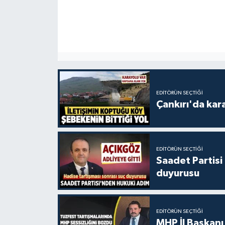
EDITÖRÜN SEÇTIĞI
Çankırı'da kar
EDITÖRÜN SEÇTIĞI
Saadet Partisi
duyurusu
EDITÖRÜN SEÇTIĞI
MHP İl Başkanı