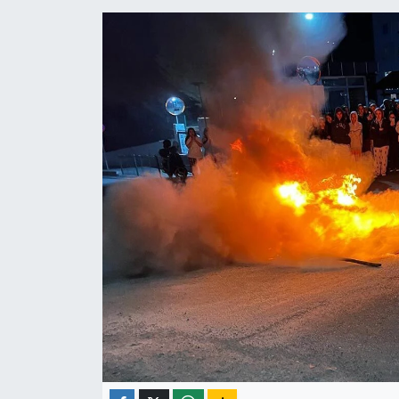
ÇEVRE
İLÇELER
RESMİ İLANLAR
KÜLTÜR
TURİZM
MAGAZİN
VEFAT
BİLİM&TEKNOLOJİ
BÖLGE