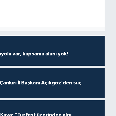
ayolu var, kapsama alanı yok!
 Çankırı İl Başkanı Açıkgöz’den suç
 Kaya: "Tuzfest üzerinden algı