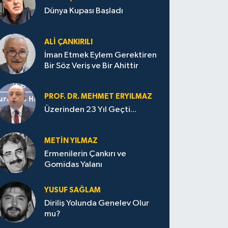
Dünya Kupası Başladı
ALI ÇANKIRILI
İman Etmek Eylem Gerektiren
Bir Söz Veriş ve Bir Ahittir
PROF. DR. MEHMET ERYILMAZ
Üzerinden 23 Yıl Geçti...
METIN YILMAZ
Ermenilerin Çankırı ve
Gomidas Yalanı
YUSUF SAĞLAM
Diriliş Yolunda Genelev Olur
mu?