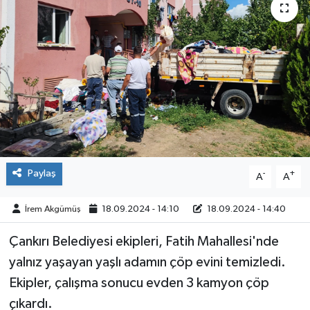
ÇEVRE
İLÇELER
RESMİ İLANLAR
KÜLTÜR
TURİZM
Paylaş
-
+
A
A
MAGAZİN
İrem Akgümüş
18.09.2024 - 14:10
18.09.2024 - 14:40
VEFAT
Çankırı Belediyesi ekipleri, Fatih Mahallesi'nde
yalnız yaşayan yaşlı adamın çöp evini temizledi.
BİLİM&TEKNOLOJİ
Ekipler, çalışma sonucu evden 3 kamyon çöp
çıkardı.
BÖLGE