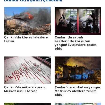
Çankırı’da köy evi alevlere
Çankırı'da sabah
teslim
saatlerinde korkutan
yangın! Ev alevlere teslim
oldu
Çankırı'da mikro deprem:
Çankırı’da korkutan yangın:
Merkez üssü Eldivan
Metruk ev alevlere teslim
oldu