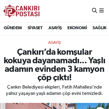
GÜNDEM
Nöbetçi Eczaneler
GÜNDEM
SİYASET
ASAYİŞ
EKONOMİ
SAĞLIK
SİYASET
Hava Durumu
ASAYİŞ
ASAYİŞ
Namaz Vakitleri
Çankırı’da komşular
EKONOMİ
Trafik Durumu
kokuya dayanamadı... Yaşlı
adamın evinden 3 kamyon
SAĞLIK
Süper Lig Puan Durumu ve Fikstür
çöp çıktı!
SPOR
Tüm Manşetler
Çankırı Belediyesi ekipleri, Fatih Mahallesi'nde
EĞİTİM
Son Dakika Haberleri
yalnız yaşayan yaşlı adamın çöp evini temizledi.
YAŞAM
Haber Arşivi