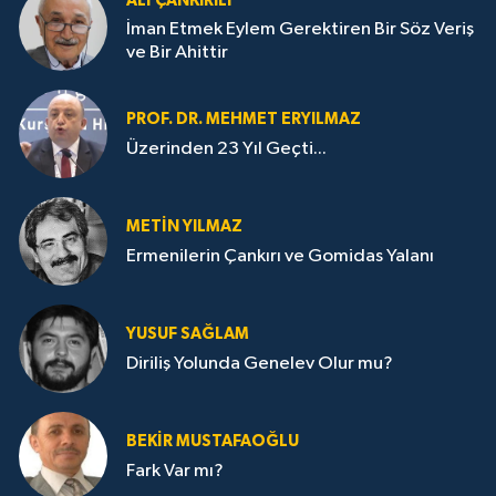
ALI ÇANKIRILI
İman Etmek Eylem Gerektiren Bir Söz Veriş
ve Bir Ahittir
PROF. DR. MEHMET ERYILMAZ
Üzerinden 23 Yıl Geçti...
METIN YILMAZ
Ermenilerin Çankırı ve Gomidas Yalanı
YUSUF SAĞLAM
Diriliş Yolunda Genelev Olur mu?
BEKIR MUSTAFAOĞLU
Fark Var mı?