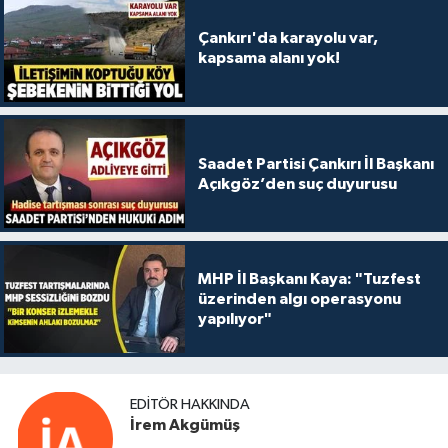
Çankırı'da karayolu var,
kapsama alanı yok!
Saadet Partisi Çankırı İl Başkanı
Açıkgöz’den suç duyurusu
MHP İl Başkanı Kaya: "Tuzfest
üzerinden algı operasyonu
yapılıyor"
EDITÖR HAKKINDA
İrem Akgümüş