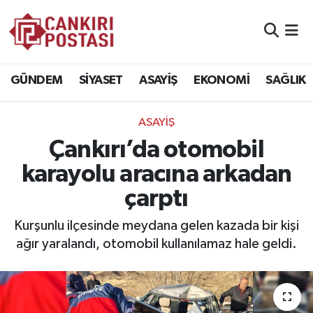
GÜNDEM
Nöbetçi Eczaneler
GÜNDEM
SİYASET
ASAYİŞ
EKONOMİ
SAĞLIK
SİYASET
Hava Durumu
ASAYİŞ
ASAYİŞ
Namaz Vakitleri
Çankırı’da otomobil
EKONOMİ
Trafik Durumu
karayolu aracına arkadan
çarptı
SAĞLIK
Süper Lig Puan Durumu ve Fikstür
Kurşunlu ilçesinde meydana gelen kazada bir kişi
SPOR
Tüm Manşetler
ağır yaralandı, otomobil kullanılamaz hale geldi.
EĞİTİM
Son Dakika Haberleri
YAŞAM
Haber Arşivi