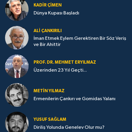
KADIR ÇIMEN
Dünya Kupası Başladı
ALI ÇANKIRILI
İman Etmek Eylem Gerektiren Bir Söz Veriş
ve Bir Ahittir
PROF. DR. MEHMET ERYILMAZ
Üzerinden 23 Yıl Geçti...
METIN YILMAZ
Ermenilerin Çankırı ve Gomidas Yalanı
YUSUF SAĞLAM
Diriliş Yolunda Genelev Olur mu?