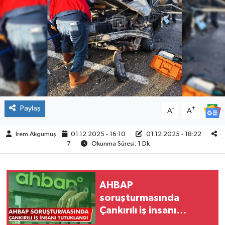
ÇEVRE
İLÇELER
RESMİ İLANLAR
KÜLTÜR
Paylaş
-
+
A
A
TURİZM
İrem Akgümüş
01.12.2025 - 16:10
01.12.2025 - 18:22
7
Okunma Süresi: 1 Dk
MAGAZİN
VEFAT
AHBAP
soruşturmasında
BİLİM&TEKNOLOJİ
Çankırılı iş insanı
tutuklandı
BÖLGE