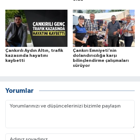
Çankırılı Aydın Altın, trafik
Çankırı Emniyeti’nin
kazasında hayatını
dolandırıcılığa karşı
kaybetti
bilinçlendirme çalışmaları
sürüyor
Yorumlar