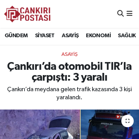
GÜNDEM
Nöbetçi Eczaneler
GÜNDEM
SİYASET
ASAYİŞ
EKONOMİ
SAĞLIK
SİYASET
Hava Durumu
ASAYİŞ
ASAYİŞ
Namaz Vakitleri
Çankırı’da otomobil TIR’la
EKONOMİ
Trafik Durumu
çarpıştı: 3 yaralı
SAĞLIK
Süper Lig Puan Durumu ve Fikstür
Çankırı’da meydana gelen trafik kazasında 3 kişi
yaralandı.
SPOR
Tüm Manşetler
EĞİTİM
Son Dakika Haberleri
YAŞAM
Haber Arşivi