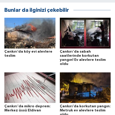
Bunlar da ilginizi çekebilir
Çankırı’da köy evi alevlere
Çankırı'da sabah
teslim
saatlerinde korkutan
yangın! Ev alevlere teslim
oldu
Çankırı'da mikro deprem:
Çankırı’da korkutan yangın:
Merkez üssü Eldivan
Metruk ev alevlere teslim
oldu