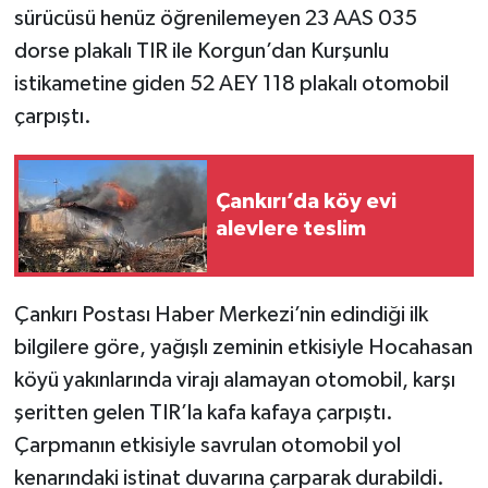
sürücüsü henüz öğrenilemeyen 23 AAS 035
dorse plakalı TIR ile Korgun’dan Kurşunlu
TÜRKİYE
istikametine giden 52 AEY 118 plakalı otomobil
DÜNYA
çarpıştı.
Çankırı’da köy evi
alevlere teslim
Çankırı Postası Haber Merkezi’nin edindiği ilk
bilgilere göre, yağışlı zeminin etkisiyle Hocahasan
köyü yakınlarında virajı alamayan otomobil, karşı
şeritten gelen TIR’la kafa kafaya çarpıştı.
Çarpmanın etkisiyle savrulan otomobil yol
kenarındaki istinat duvarına çarparak durabildi.