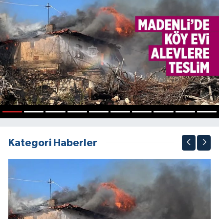
1
2
3
4
5
6
7
8
9
10
Kategori Haberler