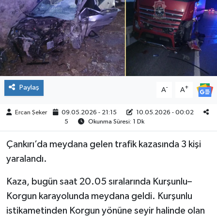
ÇEVRE
İLÇELER
RESMİ İLANLAR
Paylaş
-
+
A
A
KÜLTÜR
Ercan Şeker
09.05.2026 - 21:15
10.05.2026 - 00:02
TURİZM
5
Okunma Süresi: 1 Dk
MAGAZİN
Çankırı’da meydana gelen trafik kazasında 3 kişi
yaralandı.
VEFAT
Kaza, bugün saat 20.05 sıralarında Kurşunlu–
BİLİM&TEKNOLOJİ
Korgun karayolunda meydana geldi. Kurşunlu
istikametinden Korgun yönüne seyir halinde olan
BÖLGE