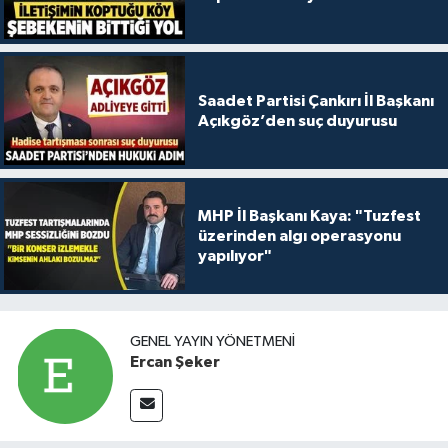
Saadet Partisi Çankırı İl Başkanı
Açıkgöz’den suç duyurusu
MHP İl Başkanı Kaya: "Tuzfest
üzerinden algı operasyonu
yapılıyor"
GENEL YAYIN YÖNETMENI
Ercan Şeker