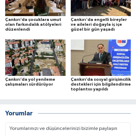
Çankırı’da çocuklara umut
Çankırı'da engelli bireyler
olan farkındalık atölyeleri
ve aileleri doğayla iç içe
düzenlendi
güzel bir gün yaşadı
Çankırı’da yol yenileme
Çankırı’da sosyal girişimcilik
çalışmaları sürdürüyor
destekleri için bilgilendirme
toplantısı yapıldı
Yorumlar