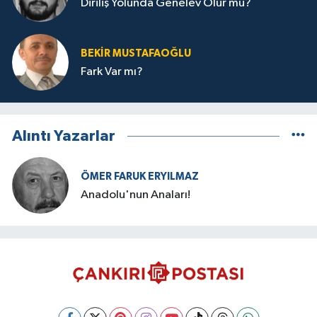
Diriliş Yolunda Genelev Olur mu?
BEKIR MUSTAFAOĞLU
Fark Var mı?
Alıntı Yazarlar
ÖMER FARUK ERYILMAZ
Anadolu'nun Anaları!