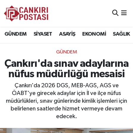
GÜNDEM
Nöbetçi Eczaneler
GÜNDEM
SİYASET
ASAYİŞ
EKONOMİ
SAĞLIK
SİYASET
Hava Durumu
GÜNDEM
ASAYİŞ
Namaz Vakitleri
Çankırı'da sınav adaylarına
EKONOMİ
Trafik Durumu
nüfus müdürlüğü mesaisi
SAĞLIK
Süper Lig Puan Durumu ve Fikstür
Çankırı'da 2026 DGS, MEB-AGS, AGS ve
ÖABT'ye girecek adaylar için İl ve ilçe nüfus
SPOR
Tüm Manşetler
müdürlükleri, sınav günlerinde kimlik işlemleri için
belirlenen saatlerde hizmet vermeye devam
EĞİTİM
Son Dakika Haberleri
edecek.
YAŞAM
Haber Arşivi