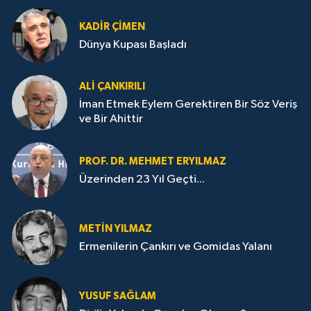
KADIR ÇIMEN
Dünya Kupası Başladı
ALI ÇANKIRILI
İman Etmek Eylem Gerektiren Bir Söz Veriş
ve Bir Ahittir
PROF. DR. MEHMET ERYILMAZ
Üzerinden 23 Yıl Geçti...
METIN YILMAZ
Ermenilerin Çankırı ve Gomidas Yalanı
YUSUF SAĞLAM