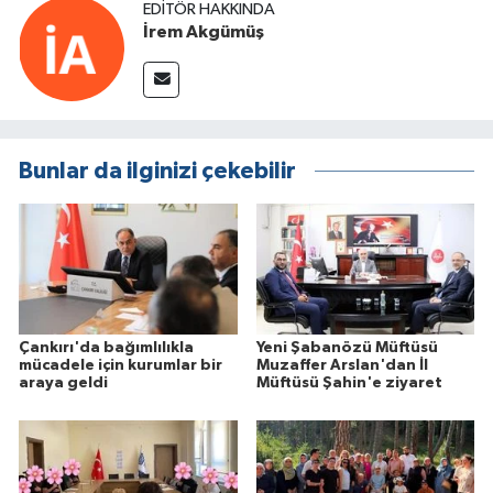
EDITÖR HAKKINDA
İrem Akgümüş
Bunlar da ilginizi çekebilir
Çankırı'da bağımlılıkla
Yeni Şabanözü Müftüsü
mücadele için kurumlar bir
Muzaffer Arslan'dan İl
araya geldi
Müftüsü Şahin'e ziyaret