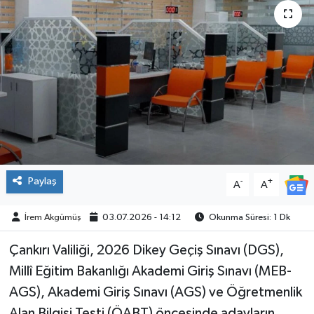
ÇEVRE
İLÇELER
RESMİ İLANLAR
KÜLTÜR
TURİZM
Paylaş
-
+
A
A
MAGAZİN
İrem Akgümüş
03.07.2026 - 14:12
Okunma Süresi: 1 Dk
VEFAT
Çankırı Valiliği, 2026 Dikey Geçiş Sınavı (DGS),
Millî Eğitim Bakanlığı Akademi Giriş Sınavı (MEB-
BİLİM&TEKNOLOJİ
AGS), Akademi Giriş Sınavı (AGS) ve Öğretmenlik
BÖLGE
Alan Bilgisi Testi (ÖABT) öncesinde adayların