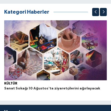
1
2
3
4
5
6
7
8
9
10
Kategori Haberler
KÜLTÜR
Sanat Sokağı 10 Ağustos'ta ziyaretçilerini ağırlayacak