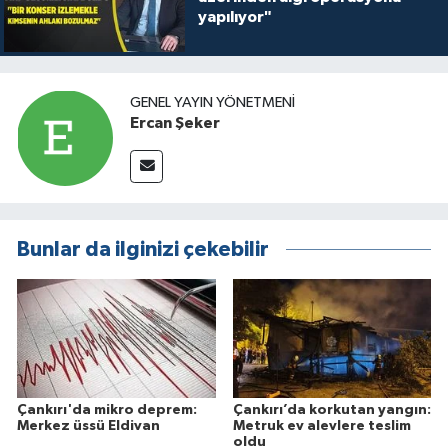
yapılıyor"
GENEL YAYIN YÖNETMENI
Ercan Şeker
Bunlar da ilginizi çekebilir
Çankırı'da mikro deprem:
Çankırı’da korkutan yangın:
Merkez üssü Eldivan
Metruk ev alevlere teslim
oldu