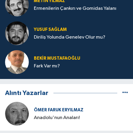
METIN YILMAZ
Ermenilerin Çankırı ve Gomidas Yalanı
YUSUF SAĞLAM
Diriliş Yolunda Genelev Olur mu?
BEKIR MUSTAFAOĞLU
Fark Var mı?
Alıntı Yazarlar
ÖMER FARUK ERYILMAZ
Anadolu'nun Anaları!