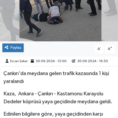
ÇEVRE
İLÇELER
RESMİ İLANLAR
Paylaş
-
+
A
A
KÜLTÜR
Ercan Şeker
30.09.2024 - 15:00
30.09.2024 - 16:50
TURİZM
Çankırı'da meydana gelen trafik kazasında 1 kişi
MAGAZİN
yaralandı
VEFAT
Kaza, Ankara - Çankırı - Kastamonu Karayolu
Dedeler köprüsü yaya geçidinde meydana geldi.
BİLİM&TEKNOLOJİ
Edinilen bilgilere göre, yaya geçidinden karşı
BÖLGE