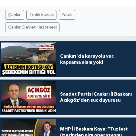
Çankırı
Trafik kazası
Yaralı
Çankırı Devlet Hastanesi
Çankırı'da karayolu var,
kapsama alanı yok!
Saadet Partisi Çankırı İl Başkanı
Açıkgöz’den suç duyurusu
MHP İl Başkanı Kaya: "Tuzfest
üzerinden algı operasyonu