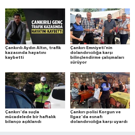
Çankırılı Aydın Altın, trafik
Çankırı Emniyeti’nin
kazasında hayatını
dolandırıcılığa karşı
kaybetti
bilinçlendirme çalışmaları
sürüyor
Çankırı'da suçla
Çankırı polisi Korgun ve
mücadelede bir haftalık
Ilgaz'da esnafı
bilanço açıklandı
dolandırıcılığa karşı uyardı