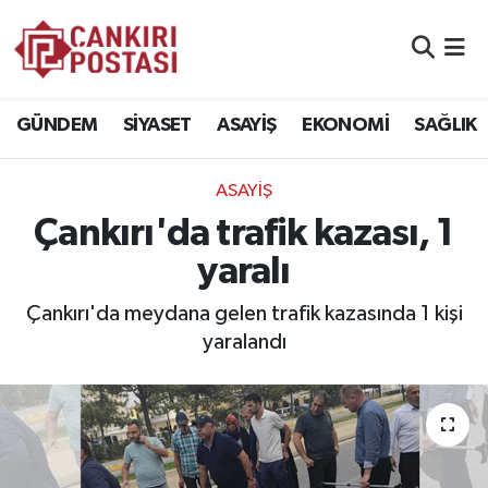
GÜNDEM
Nöbetçi Eczaneler
GÜNDEM
SİYASET
ASAYİŞ
EKONOMİ
SAĞLIK
SİYASET
Hava Durumu
ASAYİŞ
ASAYİŞ
Namaz Vakitleri
Çankırı'da trafik kazası, 1
EKONOMİ
Trafik Durumu
yaralı
SAĞLIK
Süper Lig Puan Durumu ve Fikstür
Çankırı'da meydana gelen trafik kazasında 1 kişi
yaralandı
SPOR
Tüm Manşetler
EĞİTİM
Son Dakika Haberleri
YAŞAM
Haber Arşivi