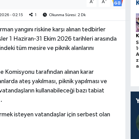
-
+
A
A
2026 - 02:15
1
Okunma Süresi: 2 Dk
orman yangını riskine karşı alınan tedbirler
K
ler 1 Haziran-31 Ekim 2026 tarihleri arasında
S
indeki tüm mesire ve piknik alanlarını
1
A
z
a
le Komisyonu tarafından alınan karar
nlarda ateş yakılması, piknik yapılması ve
 vatandaşların kullanabileceği bazı tabiat
.
irmek isteyen vatandaşlar için serbest olan