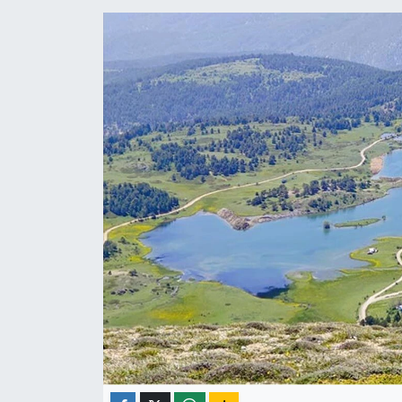
ÇEVRE
İLÇELER
RESMİ İLANLAR
KÜLTÜR
TURİZM
MAGAZİN
VEFAT
BİLİM&TEKNOLOJİ
BÖLGE