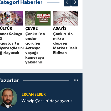
Kategori Haberler
SİYASET
CHP
E
ÜLTÜR
ÇEVRE
ASAYİŞ
Çankırı’da
p
anat Sokağı
Çankırı'da
Çankırı'da
hesaplaşma
F
0
ender
mikro
başladı:
T
ğustos'ta
görülen
deprem:
Akdoğan’dan
ş
iyaretçilerini
Avrasya
Merkez üssü
Ağaoğlu’na
o
ğırlayacak
vaşağı
Eldivan
ağır
kameraya
suçlamalar
yakalandı
Yazarlar
ERCAN ŞEKER
Winzip Çankırı'da yaşıyoruz