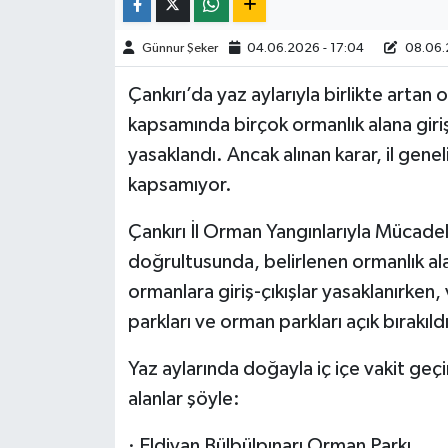
TÜRKİYE
Günnur Şeker
04.06.2026 - 17:04
08.06.
Çankırı’da yaz aylarıyla birlikte artan 
DÜNYA
kapsamında birçok ormanlık alana giriş
yasaklandı. Ancak alınan karar, il genel
kapsamıyor.
Çankırı İl Orman Yangınlarıyla Mücade
doğrultusunda, belirlenen ormanlık ala
ormanlara giriş-çıkışlar yasaklanırken,
parkları ve orman parkları açık bırakıldı
Yaz aylarında doğayla iç içe vakit geç
alanlar şöyle:
· Eldivan Bülbülpınarı Orman Parkı