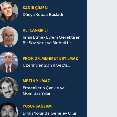
KADIR ÇIMEN
Dünya Kupası Başladı
ALI ÇANKIRILI
İman Etmek Eylem Gerektiren
Bir Söz Veriş ve Bir Ahittir
PROF. DR. MEHMET ERYILMAZ
Üzerinden 23 Yıl Geçti...
METIN YILMAZ
Ermenilerin Çankırı ve
Gomidas Yalanı
YUSUF SAĞLAM
Diriliş Yolunda Genelev Olur