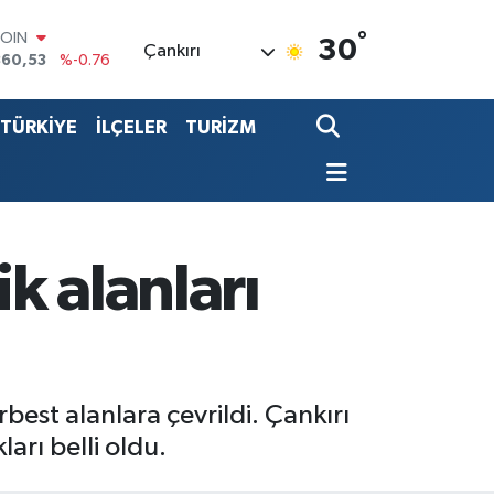
°
LAR
30
Çankırı
7069
%0.17
RO
0265
%0.01
TÜRKİYE
İLÇELER
TURİZM
RLİN
1897
%0.02
LTIN
4.81
%1.44
T100
887
%64
COIN
k alanları
360,53
%-0.76
best alanlara çevrildi. Çankırı
arı belli oldu.