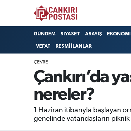
GÜNDEM
Nöbetçi Eczaneler
GÜNDEM
SİYASET
ASAYİŞ
EKONOMİ
SİYASET
Hava Durumu
VEFAT
RESMİ İLANLAR
ASAYİŞ
Namaz Vakitleri
ÇEVRE
EKONOMİ
Trafik Durumu
Çankırı’da yas
SAĞLIK
Süper Lig Puan Durumu ve Fikstür
nereler?
SPOR
Tüm Manşetler
1 Haziran itibarıyla başlayan or
EĞİTİM
Son Dakika Haberleri
genelinde vatandaşların piknik 
YAŞAM
Haber Arşivi