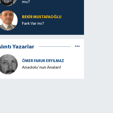
mu?
BEKIR MUSTAFAOĞLU
Fark Var mı?
lıntı Yazarlar
ÖMER FARUK ERYILMAZ
Anadolu'nun Anaları!