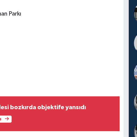
an Parkı
ilesi bozkırda objektife yansıdı
e