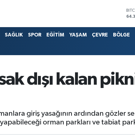
DO
47,
EU
55,
SAĞLIK
SPOR
EĞİTİM
YAŞAM
ÇEVRE
BÖLGE
STE
64,
G.A
657
BİS
13.
BIT
ak dışı kalan pikni
64.
manlara giriş yasağının ardından gözler ser
yapabileceği orman parkları ve tabiat parkl