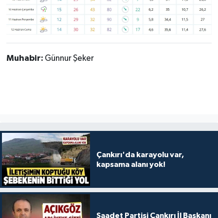
Muhabir:
Günnur Şeker
Çankırı'da karayolu var,
kapsama alanı yok!
Saadet Partisi Çankırı İl Başkanı