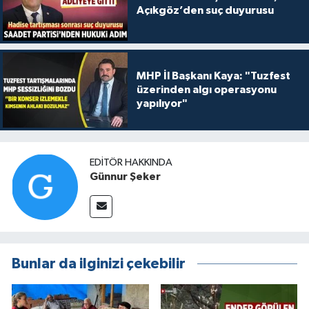
Açıkgöz’den suç duyurusu
MHP İl Başkanı Kaya: "Tuzfest
üzerinden algı operasyonu
yapılıyor"
EDITÖR HAKKINDA
Günnur Şeker
Bunlar da ilginizi çekebilir