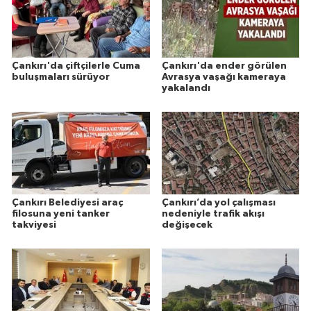
Çankırı'da çiftçilerle Cuma
Çankırı'da ender görülen
buluşmaları sürüyor
Avrasya vaşağı kameraya
yakalandı
Çankırı Belediyesi araç
Çankırı’da yol çalışması
filosuna yeni tanker
nedeniyle trafik akışı
takviyesi
değişecek