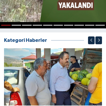
1
2
3
4
5
6
7
8
9
10
Kategori Haberler