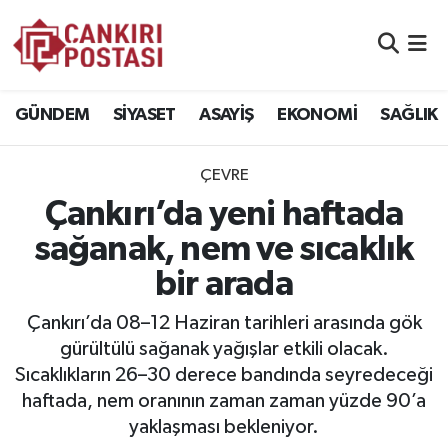
GÜNDEM
Nöbetçi Eczaneler
GÜNDEM
SİYASET
ASAYİŞ
EKONOMİ
SAĞLIK
SİYASET
Hava Durumu
ÇEVRE
ASAYİŞ
Namaz Vakitleri
Çankırı’da yeni haftada
EKONOMİ
Trafik Durumu
sağanak, nem ve sıcaklık
bir arada
SAĞLIK
Süper Lig Puan Durumu ve Fikstür
Çankırı’da 08–12 Haziran tarihleri arasında gök
SPOR
Tüm Manşetler
gürültülü sağanak yağışlar etkili olacak.
Sıcaklıkların 26–30 derece bandında seyredeceği
EĞİTİM
Son Dakika Haberleri
haftada, nem oranının zaman zaman yüzde 90’a
yaklaşması bekleniyor.
YAŞAM
Haber Arşivi