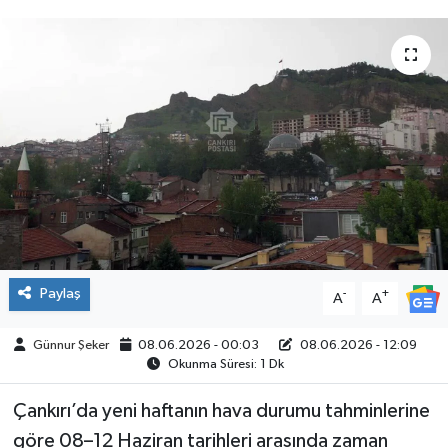
ÇEVRE
İLÇELER
RESMİ İLANLAR
KÜLTÜR
TURİZM
MAGAZİN
Paylaş
-
+
A
A
VEFAT
Günnur Şeker
08.06.2026 - 00:03
08.06.2026 - 12:09
Okunma Süresi: 1 Dk
BİLİM&TEKNOLOJİ
Çankırı’da yeni haftanın hava durumu tahminlerine
göre 08–12 Haziran tarihleri arasında zaman
BÖLGE