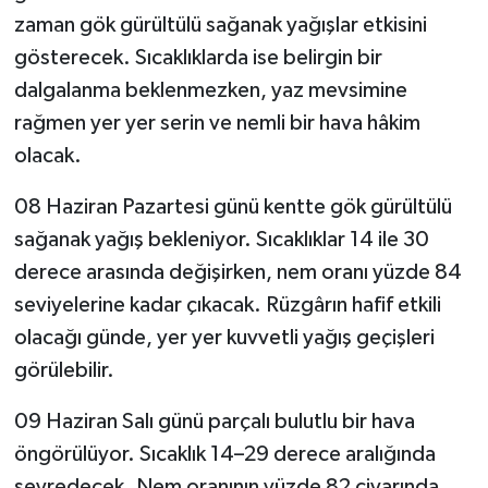
zaman gök gürültülü sağanak yağışlar etkisini
TÜRKİYE
gösterecek. Sıcaklıklarda ise belirgin bir
dalgalanma beklenmezken, yaz mevsimine
DÜNYA
rağmen yer yer serin ve nemli bir hava hâkim
olacak.
08 Haziran Pazartesi günü kentte gök gürültülü
sağanak yağış bekleniyor. Sıcaklıklar 14 ile 30
derece arasında değişirken, nem oranı yüzde 84
seviyelerine kadar çıkacak. Rüzgârın hafif etkili
olacağı günde, yer yer kuvvetli yağış geçişleri
görülebilir.
09 Haziran Salı günü parçalı bulutlu bir hava
öngörülüyor. Sıcaklık 14–29 derece aralığında
seyredecek. Nem oranının yüzde 82 civarında