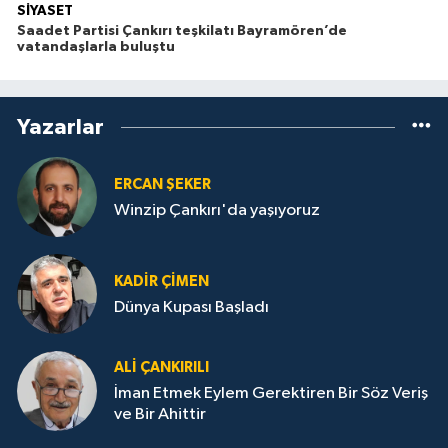
SİYASET
Saadet Partisi Çankırı teşkilatı Bayramören’de
vatandaşlarla buluştu
Yazarlar
ERCAN ŞEKER
Winzip Çankırı'da yaşıyoruz
KADIR ÇIMEN
Dünya Kupası Başladı
ALI ÇANKIRILI
İman Etmek Eylem Gerektiren Bir Söz Veriş
ve Bir Ahittir