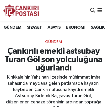
GÜNDEM
Nöbetçi Eczaneler
GÜNDEM
SİYASET
ASAYİŞ
EKONOMİ
SAĞLIK
SİYASET
Hava Durumu
GÜNDEM
ASAYİŞ
Namaz Vakitleri
Çankırılı emekli astsubay
EKONOMİ
Trafik Durumu
Turan Göl son yolculuğuna
uğurlandı
SAĞLIK
Süper Lig Puan Durumu ve Fikstür
Kırıkkale’nin Yahşihan ilçesinde mühimmat imha
SPOR
Tüm Manşetler
sahasında meydana gelen patlamada hayatını
kaybeden Çankırı nüfusuna kayıtlı emekli
EĞİTİM
Son Dakika Haberleri
Astsubay Kıdemli Başçavuş Turan Göl,
düzenlenen cenaze töreninin ardından toprağa
YAŞAM
Haber Arşivi