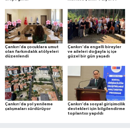
Çankırı’da çocuklara umut
Çankırı'da engelli bireyler
olan farkındalık atölyeleri
ve aileleri doğayla iç içe
düzenlendi
güzel bir gün yaşadı
Çankırı’da yol yenileme
Çankırı’da sosyal girişimcilik
çalışmaları sürdürüyor
destekleri için bilgilendirme
toplantısı yapıldı