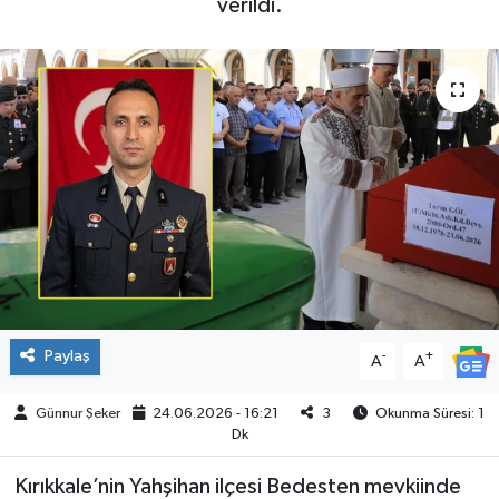
verildi.
ÇEVRE
İLÇELER
RESMİ İLANLAR
KÜLTÜR
TURİZM
MAGAZİN
Paylaş
-
+
A
A
VEFAT
Günnur Şeker
24.06.2026 - 16:21
3
Okunma Süresi: 1
BİLİM&TEKNOLOJİ
Dk
Kırıkkale’nin Yahşihan ilçesi Bedesten mevkiinde
BÖLGE