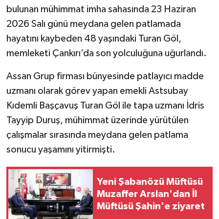
bulunan mühimmat imha sahasında 23 Haziran
TÜRKİYE
2026 Salı günü meydana gelen patlamada
hayatını kaybeden 48 yaşındaki Turan Göl,
DÜNYA
memleketi Çankırı’da son yolculuğuna uğurlandı.
Assan Grup firması bünyesinde patlayıcı madde
uzmanı olarak görev yapan emekli Astsubay
Kıdemli Başçavuş Turan Göl ile tapa uzmanı İdris
Tayyip Duruş, mühimmat üzerinde yürütülen
çalışmalar sırasında meydana gelen patlama
sonucu yaşamını yitirmişti.
Yeni Şabanözü Müftüsü
Muzaffer Arslan'dan İl
Müftüsü Şahin'e ziyaret