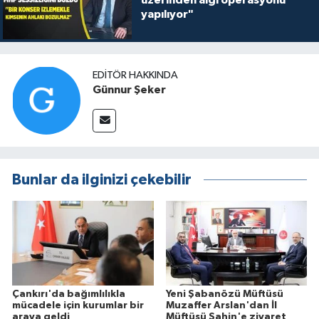
üzerinden algı operasyonu
yapılıyor"
EDITÖR HAKKINDA
Günnur Şeker
Bunlar da ilginizi çekebilir
Çankırı'da bağımlılıkla
Yeni Şabanözü Müftüsü
mücadele için kurumlar bir
Muzaffer Arslan'dan İl
araya geldi
Müftüsü Şahin'e ziyaret