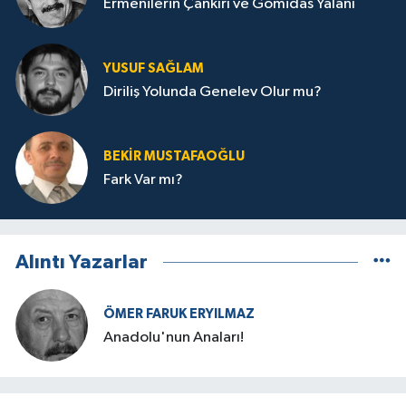
Ermenilerin Çankırı ve Gomidas Yalanı
YUSUF SAĞLAM
Diriliş Yolunda Genelev Olur mu?
BEKIR MUSTAFAOĞLU
Fark Var mı?
Alıntı Yazarlar
ÖMER FARUK ERYILMAZ
Anadolu'nun Anaları!