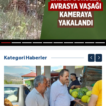
1
2
3
4
5
6
7
8
9
10
Kategori Haberler