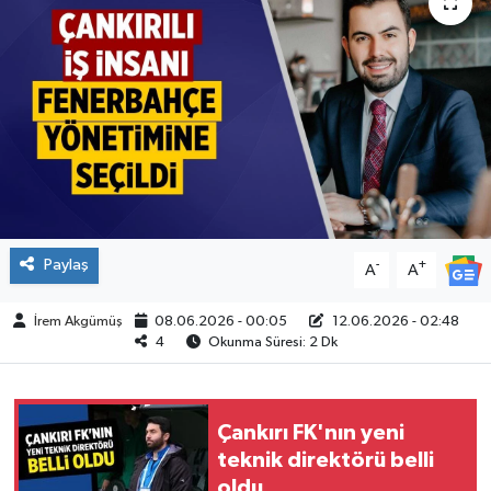
ÇEVRE
İLÇELER
RESMİ İLANLAR
KÜLTÜR
TURİZM
Paylaş
-
+
A
A
MAGAZİN
İrem Akgümüş
08.06.2026 - 00:05
12.06.2026 - 02:48
4
Okunma Süresi: 2 Dk
VEFAT
BİLİM&TEKNOLOJİ
Çankırı FK'nın yeni
teknik direktörü belli
oldu
BÖLGE