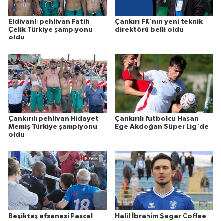
Eldivanlı pehlivan Fatih
Çankırı FK'nın yeni teknik
Çelik Türkiye şampiyonu
direktörü belli oldu
oldu
Çankırılı pehlivan Hidayet
Çankırılı futbolcu Hasan
Memiş Türkiye şampiyonu
Ege Akdoğan Süper Lig'de
oldu
Beşiktaş efsanesi Pascal
Halil İbrahim Şagar Coffee