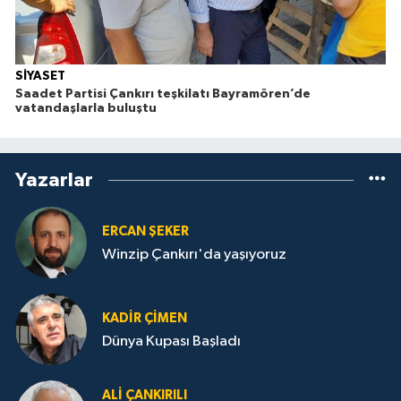
SİYASET
Saadet Partisi Çankırı teşkilatı Bayramören’de
vatandaşlarla buluştu
Yazarlar
ERCAN ŞEKER
Winzip Çankırı'da yaşıyoruz
KADIR ÇIMEN
Dünya Kupası Başladı
ALI ÇANKIRILI