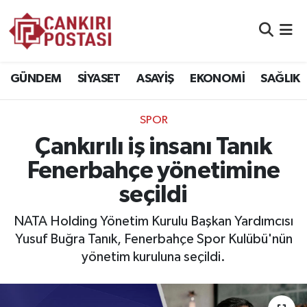
GÜNDEM
Nöbetçi Eczaneler
GÜNDEM
SİYASET
ASAYİŞ
EKONOMİ
SAĞLIK
SİYASET
Hava Durumu
SPOR
ASAYİŞ
Namaz Vakitleri
Çankırılı iş insanı Tanık
EKONOMİ
Trafik Durumu
Fenerbahçe yönetimine
seçildi
SAĞLIK
Süper Lig Puan Durumu ve Fikstür
NATA Holding Yönetim Kurulu Başkan Yardımcısı
SPOR
Tüm Manşetler
Yusuf Buğra Tanık, Fenerbahçe Spor Kulübü'nün
yönetim kuruluna seçildi.
EĞİTİM
Son Dakika Haberleri
YAŞAM
Haber Arşivi