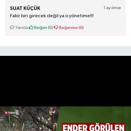
1 ay önce
SUAT KÜÇÜK
Fakir biri girecek değil ya o yönetime!!!
Yanıtla
Beğen (
0
)
Beğenme (
0
)