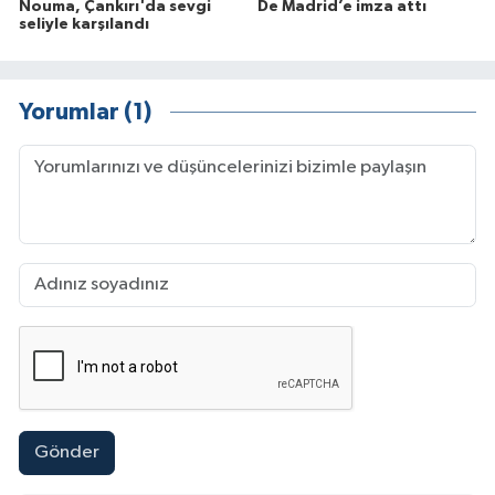
Nouma, Çankırı'da sevgi
De Madrid’e imza attı
seliyle karşılandı
Yorumlar (1)
Gönder