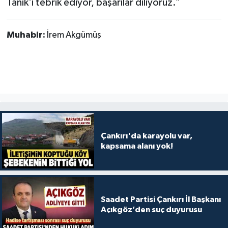
Tanık'ı tebrik ediyor, başarılar diliyoruz.”
Muhabir:
İrem Akgümüş
Çankırı'da karayolu var,
kapsama alanı yok!
Saadet Partisi Çankırı İl Başkanı
Açıkgöz’den suç duyurusu