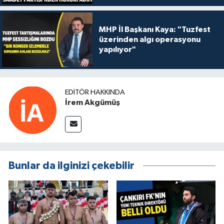
MHP İl Başkanı Kaya: "Tuzfest
üzerinden algı operasyonu
yapılıyor"
EDITÖR HAKKINDA
İrem Akgümüş
Bunlar da ilginizi çekebilir