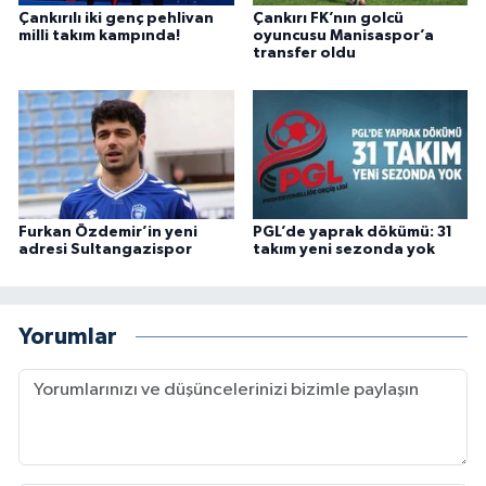
Çankırılı iki genç pehlivan
Çankırı FK’nın golcü
milli takım kampında!
oyuncusu Manisaspor’a
transfer oldu
Furkan Özdemir’in yeni
PGL’de yaprak dökümü: 31
adresi Sultangazispor
takım yeni sezonda yok
Yorumlar