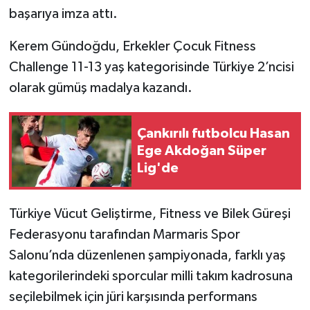
başarıya imza attı.
TÜRKİYE
Kerem Gündoğdu, Erkekler Çocuk Fitness
Challenge 11-13 yaş kategorisinde Türkiye 2’ncisi
DÜNYA
olarak gümüş madalya kazandı.
Çankırılı futbolcu Hasan
Ege Akdoğan Süper
Lig'de
Türkiye Vücut Geliştirme, Fitness ve Bilek Güreşi
Federasyonu tarafından Marmaris Spor
Salonu’nda düzenlenen şampiyonada, farklı yaş
kategorilerindeki sporcular milli takım kadrosuna
seçilebilmek için jüri karşısında performans