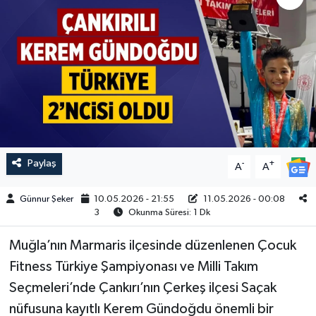
ÇEVRE
İLÇELER
RESMİ İLANLAR
KÜLTÜR
Paylaş
-
+
A
A
TURİZM
Günnur Şeker
10.05.2026 - 21:55
11.05.2026 - 00:08
MAGAZİN
3
Okunma Süresi: 1 Dk
VEFAT
Muğla’nın Marmaris ilçesinde düzenlenen Çocuk
Fitness Türkiye Şampiyonası ve Milli Takım
BİLİM&TEKNOLOJİ
Seçmeleri’nde Çankırı’nın Çerkeş ilçesi Saçak
nüfusuna kayıtlı Kerem Gündoğdu önemli bir
BÖLGE