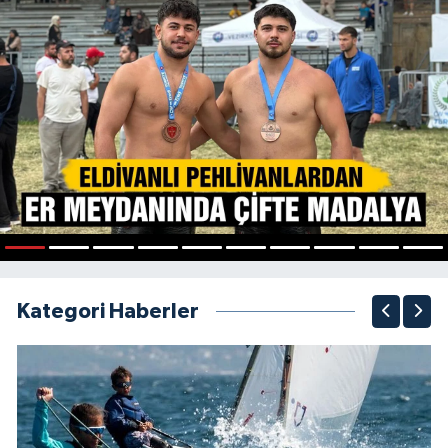
1
2
3
4
5
6
7
8
9
10
Kategori Haberler