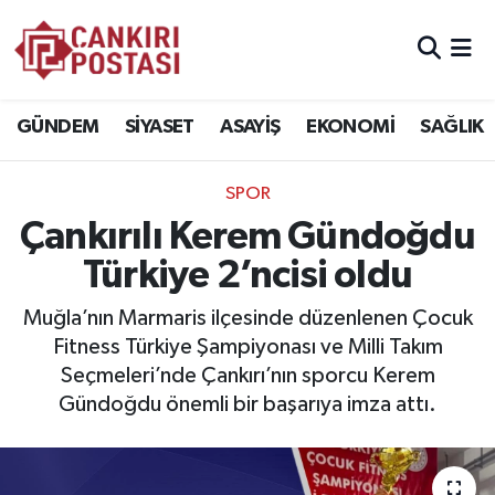
GÜNDEM
Nöbetçi Eczaneler
GÜNDEM
SİYASET
ASAYİŞ
EKONOMİ
SAĞLIK
SİYASET
Hava Durumu
SPOR
ASAYİŞ
Çankiri Namaz Vakitleri
Çankırılı Kerem Gündoğdu
EKONOMİ
Trafik Durumu
Türkiye 2’ncisi oldu
SAĞLIK
Süper Lig Puan Durumu ve Fikstür
Muğla’nın Marmaris ilçesinde düzenlenen Çocuk
Fitness Türkiye Şampiyonası ve Milli Takım
SPOR
Tüm Manşetler
Seçmeleri’nde Çankırı’nın sporcu Kerem
Gündoğdu önemli bir başarıya imza attı.
EĞİTİM
Son Dakika Haberleri
YAŞAM
Haber Arşivi