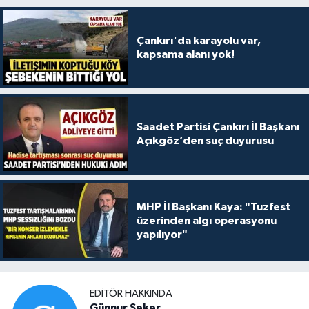
Çankırı'da karayolu var,
kapsama alanı yok!
Saadet Partisi Çankırı İl Başkanı
Açıkgöz’den suç duyurusu
MHP İl Başkanı Kaya: "Tuzfest
üzerinden algı operasyonu
yapılıyor"
EDITÖR HAKKINDA
Günnur Şeker