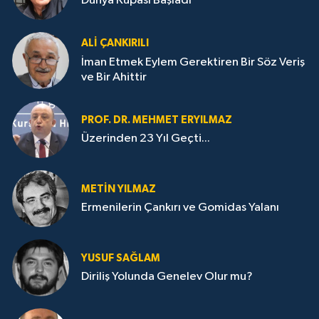
Dünya Kupası Başladı
ALI ÇANKIRILI
İman Etmek Eylem Gerektiren Bir Söz Veriş
ve Bir Ahittir
PROF. DR. MEHMET ERYILMAZ
Üzerinden 23 Yıl Geçti...
METIN YILMAZ
Ermenilerin Çankırı ve Gomidas Yalanı
YUSUF SAĞLAM
Diriliş Yolunda Genelev Olur mu?