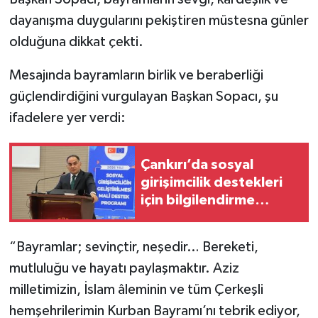
dayanışma duygularını pekiştiren müstesna günler
TÜRKİYE
olduğuna dikkat çekti.
DÜNYA
Mesajında bayramların birlik ve beraberliği
güçlendirdiğini vurgulayan Başkan Sopacı, şu
ifadelere yer verdi:
Çankırı’da sosyal
girişimcilik destekleri
için bilgilendirme
toplantısı yapıldı
“Bayramlar; sevinçtir, neşedir… Bereketi,
mutluluğu ve hayatı paylaşmaktır. Aziz
milletimizin, İslam âleminin ve tüm Çerkeşli
hemşehrilerimin Kurban Bayramı’nı tebrik ediyor,