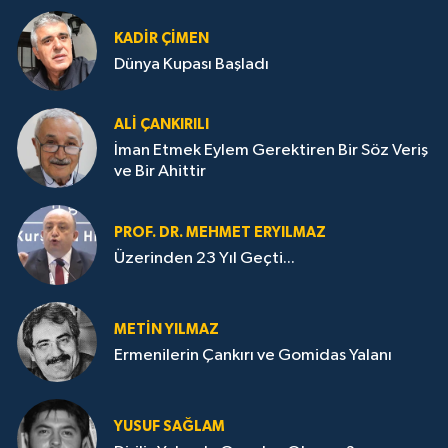
KADIR ÇIMEN
Dünya Kupası Başladı
ALI ÇANKIRILI
İman Etmek Eylem Gerektiren Bir Söz Veriş
ve Bir Ahittir
PROF. DR. MEHMET ERYILMAZ
Üzerinden 23 Yıl Geçti...
METIN YILMAZ
Ermenilerin Çankırı ve Gomidas Yalanı
YUSUF SAĞLAM