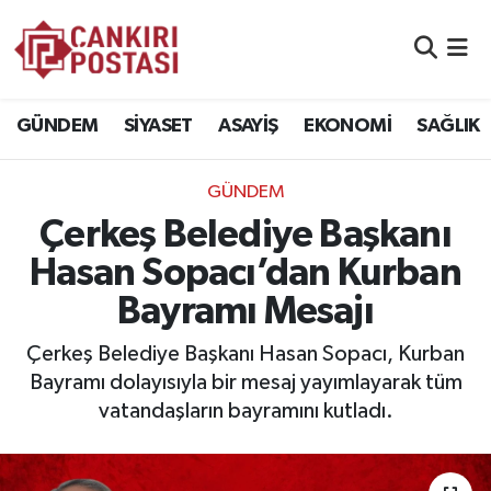
GÜNDEM
Nöbetçi Eczaneler
GÜNDEM
SİYASET
ASAYİŞ
EKONOMİ
SAĞLIK
SİYASET
Hava Durumu
GÜNDEM
ASAYİŞ
Namaz Vakitleri
Çerkeş Belediye Başkanı
EKONOMİ
Trafik Durumu
Hasan Sopacı’dan Kurban
Bayramı Mesajı
SAĞLIK
Süper Lig Puan Durumu ve Fikstür
Çerkeş Belediye Başkanı Hasan Sopacı, Kurban
SPOR
Tüm Manşetler
Bayramı dolayısıyla bir mesaj yayımlayarak tüm
vatandaşların bayramını kutladı.
EĞİTİM
Son Dakika Haberleri
YAŞAM
Haber Arşivi