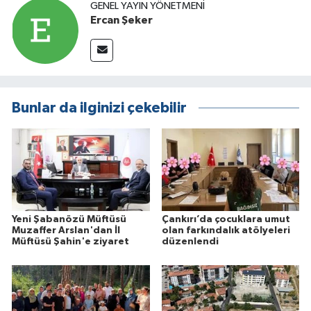
GENEL YAYIN YÖNETMENI
Ercan Şeker
Bunlar da ilginizi çekebilir
Yeni Şabanözü Müftüsü
Çankırı’da çocuklara umut
Muzaffer Arslan'dan İl
olan farkındalık atölyeleri
Müftüsü Şahin'e ziyaret
düzenlendi