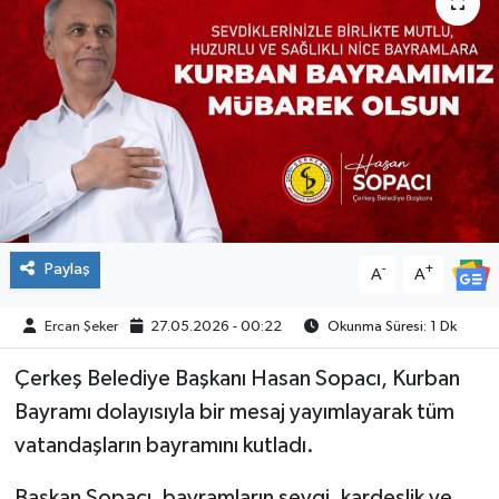
ÇEVRE
İLÇELER
RESMİ İLANLAR
KÜLTÜR
TURİZM
Paylaş
-
+
A
A
MAGAZİN
Ercan Şeker
27.05.2026 - 00:22
Okunma Süresi: 1 Dk
Çerkeş Belediye Başkanı Hasan Sopacı, Kurban
VEFAT
Bayramı dolayısıyla bir mesaj yayımlayarak tüm
BİLİM&TEKNOLOJİ
vatandaşların bayramını kutladı.
BÖLGE
Başkan Sopacı, bayramların sevgi, kardeşlik ve