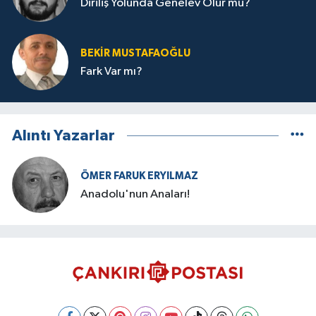
Diriliş Yolunda Genelev Olur mu?
BEKIR MUSTAFAOĞLU
Fark Var mı?
Alıntı Yazarlar
ÖMER FARUK ERYILMAZ
Anadolu'nun Anaları!