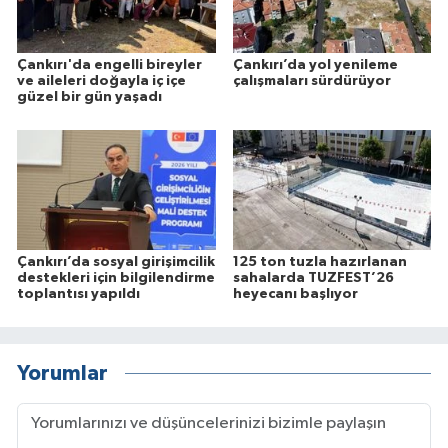
Çankırı'da engelli bireyler
Çankırı’da yol yenileme
ve aileleri doğayla iç içe
çalışmaları sürdürüyor
güzel bir gün yaşadı
Çankırı’da sosyal girişimcilik
125 ton tuzla hazırlanan
destekleri için bilgilendirme
sahalarda TUZFEST’26
toplantısı yapıldı
heyecanı başlıyor
Yorumlar