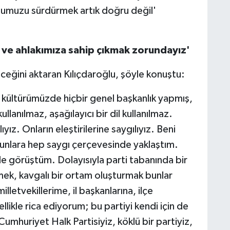
uğumuzu sürdürmek artık doğru değil'
ze ve ahlakımıza sahip çıkmak zorundayız'
eğini aktaran Kılıçdaroğlu, şöyle konuştu:
ti kültürümüzde hiçbir genel başkanlık yapmış,
l kullanılmaz, aşağılayıcı bir dil kullanılmaz.
yız. Onların eleştirilerine saygılıyız. Beni
bunlara hep saygı çerçevesinde yaklaştım.
yle görüştüm. Dolayısıyla parti tabanında bir
mek, kavgalı bir ortam oluşturmak bunlar
lletvekillerime, il başkanlarına, ilçe
likle rica ediyorum; bu partiyi kendi için de
 Cumhuriyet Halk Partisiyiz, köklü bir partiyiz,