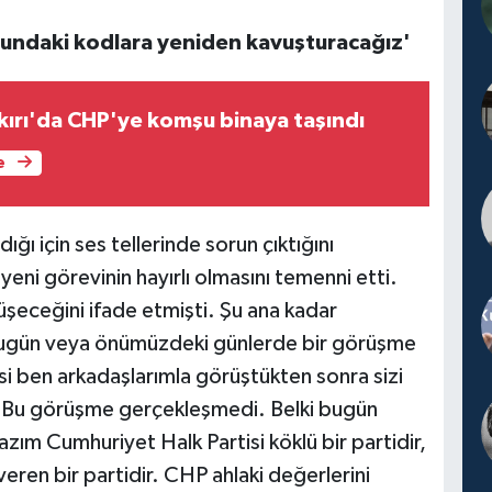
uşundaki kodlara yeniden kavuşturacağız'
nkırı'da CHP'ye komşu binaya taşındı
e
ğı için ses tellerinde sorun çıktığını
ni görevinin hayırlı olmasını temenni etti.
şeceğini ifade etmişti. Şu ana kadar
ugün veya önümüzdeki günlerde bir görüşme
si ben arkadaşlarımla görüştükten sonra sizi
 Bu görüşme gerçekleşmedi. Belki bugün
 lazım Cumhuriyet Halk Partisi köklü bir partidir,
veren bir partidir. CHP ahlaki değerlerini