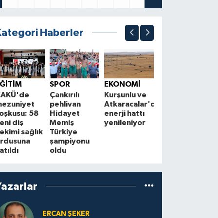
Kategori Haberler
SPOR
Çankırılı
Y
ĞİTİM
SPOR
EKONOMİ
futbolcu
Ş
ÇAKÜ'de
Çankırılı
Kurşunlu ve
Hasan Ege
M
ezuniyet
pehlivan
Atkaracalar'da
Akdoğan
M
oşkusu: 58
Hidayet
enerji hattı
Süper Lig'de
A
eni diş
Memiş
yenileniyor
M
ekimi sağlık
Türkiye
Ş
rdusuna
şampiyonu
z
atıldı
oldu
Yazarlar
ERCAN ŞEKER