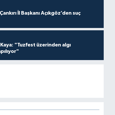
 Çankırı İl Başkanı Açıkgöz’den suç
 Kaya: "Tuzfest üzerinden algı
pılıyor"