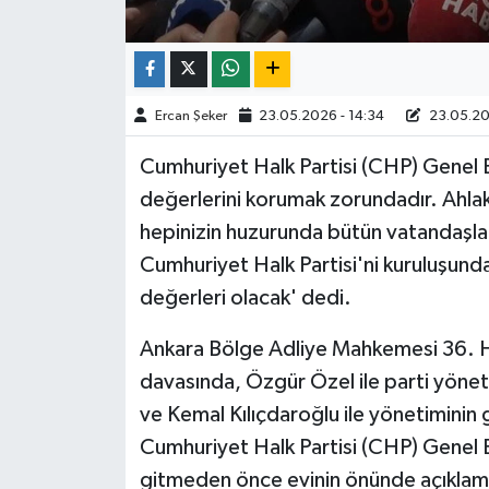
TÜRKİYE
DÜNYA
Ercan Şeker
23.05.2026 - 14:34
23.05.20
Cumhuriyet Halk Partisi (CHP) Genel B
değerlerini korumak zorundadır. Ahla
hepinizin huzurunda bütün vatandaşlar
Cumhuriyet Halk Partisi'ni kuruluşund
değerleri olacak' dedi.
Ankara Bölge Adliye Mahkemesi 36. H
davasında, Özgür Özel ile parti yönet
ve Kemal Kılıçdaroğlu ile yönetiminin 
Cumhuriyet Halk Partisi (CHP) Genel B
gitmeden önce evinin önünde açıklam