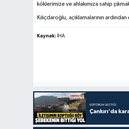
köklerimize ve ahlakımıza sahip çıkma
Kılıçdaroğlu, açıklamalarının ardından 
Kaynak:
İHA
EDITÖRÜN SEÇTIĞI
Çankırı'da kar