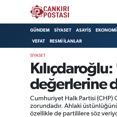
GÜNDEM
Nöbetçi Eczaneler
GÜNDEM
SİYASET
ASAYİŞ
EKONOMİ
SİYASET
Hava Durumu
VEFAT
RESMİ İLANLAR
ASAYİŞ
Namaz Vakitleri
SİYASET
EKONOMİ
Trafik Durumu
Kılıçdaroğlu:
SAĞLIK
Süper Lig Puan Durumu ve Fikstür
değerlerine 
SPOR
Tüm Manşetler
Cumhuriyet Halk Partisi (CHP) 
EĞİTİM
Son Dakika Haberleri
zorundadır. Ahlaki üstünlüğün
özellikle de partililere söz ve
YAŞAM
Haber Arşivi