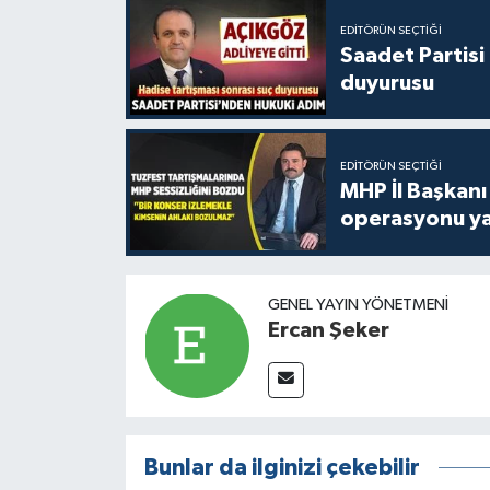
EDITÖRÜN SEÇTIĞI
Saadet Partisi
duyurusu
EDITÖRÜN SEÇTIĞI
MHP İl Başkanı
operasyonu ya
GENEL YAYIN YÖNETMENI
Ercan Şeker
Bunlar da ilginizi çekebilir