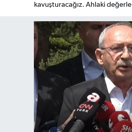
kavuşturacağız. Ahlaki değerler
ÇEVRE
İLÇELER
RESMİ İLANLAR
KÜLTÜR
TURİZM
MAGAZİN
VEFAT
BİLİM&TEKNOLOJİ
BÖLGE