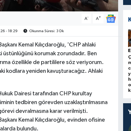
-
+
A
A
26 - 18:29
Okunma Süresi: 3 Dk
aşkanı Kemal Kılıçdaroğlu, 'CHP ahlaki
E
ki üstünlüğünü korumak zorundadır. Ben
ıma özellikle de partililere söz veriyorum.
m
c
aki kodlara yeniden kavuşturacağız. Ahlaki
y
h
o
k
ukuk Dairesi tarafından CHP kurultay
iminin tedbiren görevden uzaklaştırılmasına
görevi devralmasına karar verilmişti.
aşkanı Kemal Kılıçdaroğlu, evinden ofisine
alarda bulundu.