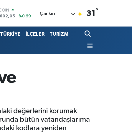
°
LAR
31
Çankırı
,5986
%0.06
RO
,0700
%0.1
TÜRKİYE
İLÇELER
TURİZM
ERLİN
,2438
%0.21
LTIN
13.94
%0.32
ST100
768
%48
TCOIN
 ve
.602,05
%0.69
laki değerlerini korumak
urunda bütün vatandaşlarıma
undaki kodlara yeniden