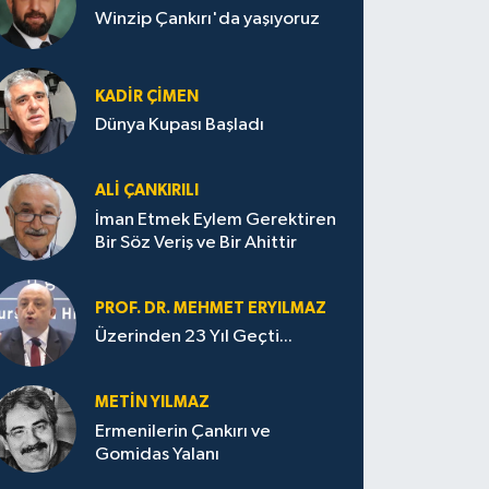
Winzip Çankırı'da yaşıyoruz
KADIR ÇIMEN
Dünya Kupası Başladı
ALI ÇANKIRILI
İman Etmek Eylem Gerektiren
Bir Söz Veriş ve Bir Ahittir
PROF. DR. MEHMET ERYILMAZ
Üzerinden 23 Yıl Geçti...
METIN YILMAZ
Ermenilerin Çankırı ve
Gomidas Yalanı