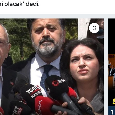
i olacak' dedi.
1