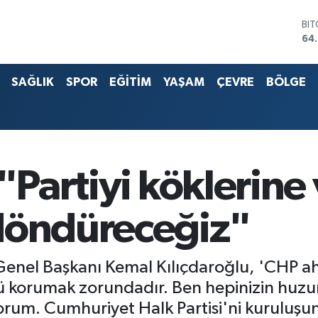
DO
47
EU
55
SAĞLIK
SPOR
EĞİTİM
YAŞAM
ÇEVRE
BÖLGE
ST
64
G.A
65
Bİ
13.
BI
 "Partiyi köklerine
64
döndüreceğiz"
Genel Başkanı Kemal Kılıçdaroğlu, 'CHP ah
ü korumak zorundadır. Ben hepinizin huz
riyorum. Cumhuriyet Halk Partisi'ni kuruluş