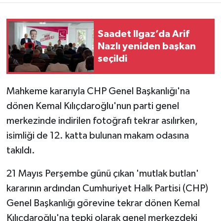
TÜRKİYE
Saadet Ilgaz’da Arif
Nazlı yeniden başkan
DÜNYA
seçildi
Mahkeme kararıyla CHP Genel Başkanlığı'na
dönen Kemal Kılıçdaroğlu'nun parti genel
merkezinde indirilen fotoğrafı tekrar asılırken,
isimliği de 12. katta bulunan makam odasına
takıldı.
21 Mayıs Perşembe günü çıkan 'mutlak butlan'
kararının ardından Cumhuriyet Halk Partisi (CHP)
Genel Başkanlığı görevine tekrar dönen Kemal
Kılıçdaroğlu'na tepki olarak genel merkezdeki