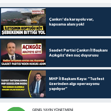
Çankırı'da karayolu var,
kapsama alanı yok!
Saadet Partisi Çankırı İl Başkanı
Açıkgöz’den suç duyurusu
MHP İl Başkanı Kaya: "Tuzfest
üzerinden algı operasyonu
yapılıyor"
GENEL YAYIN YÖNETMENI