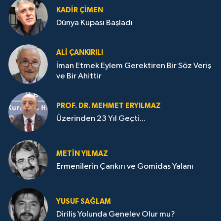
KADIR ÇIMEN
Dünya Kupası Başladı
ALI ÇANKIRILI
İman Etmek Eylem Gerektiren Bir Söz Veriş
ve Bir Ahittir
PROF. DR. MEHMET ERYILMAZ
Üzerinden 23 Yıl Geçti...
METIN YILMAZ
Ermenilerin Çankırı ve Gomidas Yalanı
YUSUF SAĞLAM
Diriliş Yolunda Genelev Olur mu?