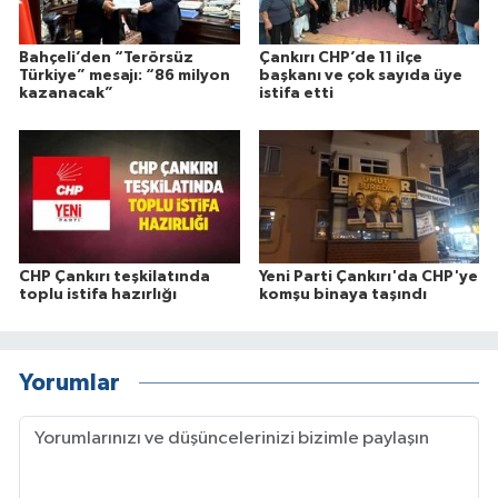
Bahçeli’den “Terörsüz
Çankırı CHP’de 11 ilçe
Türkiye” mesajı: “86 milyon
başkanı ve çok sayıda üye
kazanacak”
istifa etti
CHP Çankırı teşkilatında
Yeni Parti Çankırı'da CHP'ye
toplu istifa hazırlığı
komşu binaya taşındı
Yorumlar