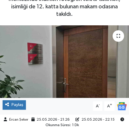
isimliği de 12. katta bulunan makam odasına
ÇEVRE
takıldı.
İLÇELER
RESMİ İLANLAR
KÜLTÜR
TURİZM
MAGAZİN
VEFAT
Paylaş
-
+
A
A
BİLİM&TEKNOLOJİ
Ercan Şeker
25.05.2026 - 21:26
25.05.2026 - 22:15
Okunma Süresi: 1 Dk
BÖLGE