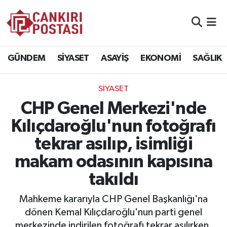
GÜNDEM
Nöbetçi Eczaneler
GÜNDEM
SİYASET
ASAYİŞ
EKONOMİ
SAĞLIK
SİYASET
Hava Durumu
SİYASET
ASAYİŞ
Namaz Vakitleri
CHP Genel Merkezi'nde
EKONOMİ
Trafik Durumu
Kılıçdaroğlu'nun fotoğrafı
tekrar asılıp, isimliği
SAĞLIK
Süper Lig Puan Durumu ve Fikstür
makam odasının kapısına
SPOR
Tüm Manşetler
takıldı
EĞİTİM
Son Dakika Haberleri
Mahkeme kararıyla CHP Genel Başkanlığı'na
dönen Kemal Kılıçdaroğlu'nun parti genel
YAŞAM
Haber Arşivi
merkezinde indirilen fotoğrafı tekrar asılırken,