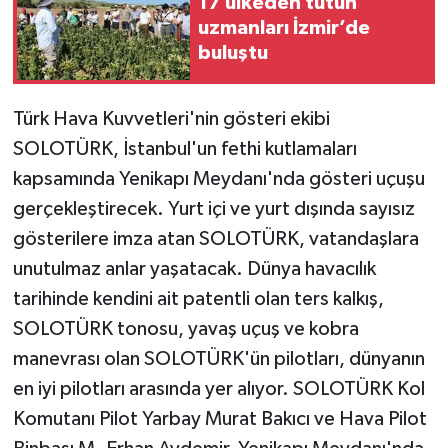
17 ülkeden tütün
uzmanları İzmir’de
TÜRKİYE
buluştu
DÜNYA
Türk Hava Kuvvetleri'nin gösteri ekibi
SOLOTÜRK, İstanbul'un fethi kutlamaları
kapsamında Yenikapı Meydanı'nda gösteri uçuşu
gerçekleştirecek. Yurt içi ve yurt dışında sayısız
gösterilere imza atan SOLOTÜRK, vatandaşlara
unutulmaz anlar yaşatacak. Dünya havacılık
tarihinde kendini ait patentli olan ters kalkış,
SOLOTÜRK tonosu, yavaş uçuş ve kobra
manevrası olan SOLOTÜRK'ün pilotları, dünyanın
en iyi pilotları arasında yer alıyor. SOLOTÜRK Kol
Komutanı Pilot Yarbay Murat Bakıcı ve Hava Pilot