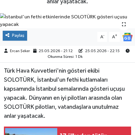
anlar yaşatacak.
ÇEVRE
İLÇELER
Paylaş
-
+
A
A
RESMİ İLANLAR
Ercan Şeker
25.05.2026 - 21:12
25.05.2026 - 22:15
KÜLTÜR
Okunma Süresi: 1 Dk
Türk Hava Kuvvetleri'nin gösteri ekibi
TURİZM
SOLOTÜRK, İstanbul'un fethi kutlamaları
MAGAZİN
kapsamında İstanbul semalarında gösteri uçuşu
yapacak. Dünyanın en iyi pilotları arasında olan
VEFAT
SOLOTÜRK pilotları, vatandaşlara unutulmaz
anlar yaşatacak.
BİLİM&TEKNOLOJİ
BÖLGE