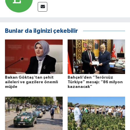
Bunlar da ilginizi çekebilir
Bakan Göktaş'tan şehit
Bahçeli’den “Terörsüz
aileleri ve gazilere önemli
Türkiye” mesajı: “86 milyon
müjde
kazanacak”