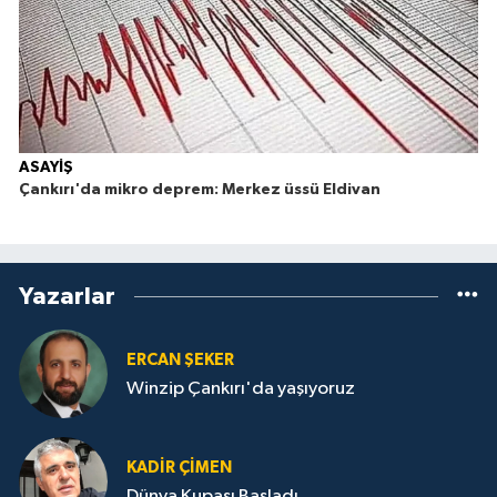
ASAYİŞ
Çankırı'da mikro deprem: Merkez üssü Eldivan
Yazarlar
ERCAN ŞEKER
Winzip Çankırı'da yaşıyoruz
KADIR ÇIMEN
Dünya Kupası Başladı