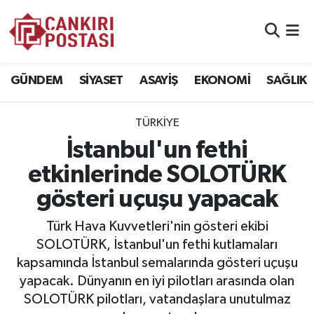
GÜNDEM
Nöbetçi Eczaneler
GÜNDEM
SİYASET
ASAYİŞ
EKONOMİ
SAĞLIK
SİYASET
Hava Durumu
TÜRKİYE
ASAYİŞ
Namaz Vakitleri
İstanbul'un fethi
EKONOMİ
Trafik Durumu
etkinlerinde SOLOTÜRK
gösteri uçuşu yapacak
SAĞLIK
Süper Lig Puan Durumu ve Fikstür
Türk Hava Kuvvetleri'nin gösteri ekibi
SPOR
Tüm Manşetler
SOLOTÜRK, İstanbul'un fethi kutlamaları
kapsamında İstanbul semalarında gösteri uçuşu
EĞİTİM
Son Dakika Haberleri
yapacak. Dünyanın en iyi pilotları arasında olan
SOLOTÜRK pilotları, vatandaşlara unutulmaz
YAŞAM
Haber Arşivi