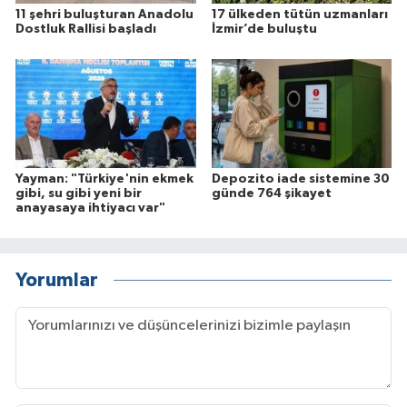
11 şehri buluşturan Anadolu
17 ülkeden tütün uzmanları
Dostluk Rallisi başladı
İzmir’de buluştu
Yayman: "Türkiye'nin ekmek
Depozito iade sistemine 30
gibi, su gibi yeni bir
günde 764 şikayet
anayasaya ihtiyacı var"
Yorumlar