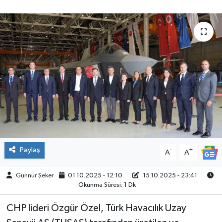
ÇEVRE
İLÇELER
RESMİ İLANLAR
KÜLTÜR
TURİZM
MAGAZİN
Paylaş
-
+
A
A
VEFAT
Günnur Şeker
01.10.2025 - 12:10
15.10.2025 - 23:41
Okunma Süresi: 1 Dk
BİLİM&TEKNOLOJİ
CHP lideri Özgür Özel, Türk Havacılık Uzay
BÖLGE