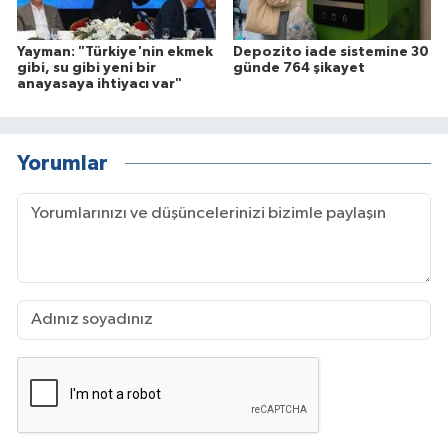
Yayman: "Türkiye'nin ekmek
Depozito iade sistemine 30
gibi, su gibi yeni bir
günde 764 şikayet
anayasaya ihtiyacı var"
Yorumlar