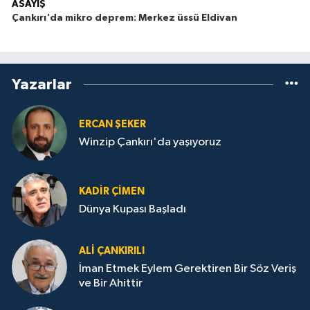
ASAYİŞ
Çankırı'da mikro deprem: Merkez üssü Eldivan
Yazarlar
ERCAN ŞEKER
Winzip Çankırı'da yaşıyoruz
KADIR ÇIMEN
Dünya Kupası Başladı
ALI ÇANKIRILI
İman Etmek Eylem Gerektiren Bir Söz Veriş
ve Bir Ahittir