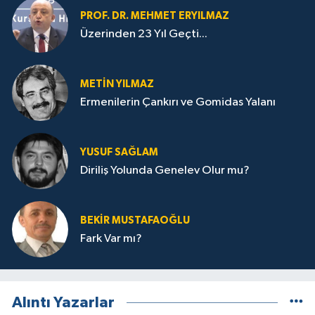
PROF. DR. MEHMET ERYILMAZ
Üzerinden 23 Yıl Geçti...
METIN YILMAZ
Ermenilerin Çankırı ve Gomidas Yalanı
YUSUF SAĞLAM
Diriliş Yolunda Genelev Olur mu?
BEKIR MUSTAFAOĞLU
Fark Var mı?
Alıntı Yazarlar