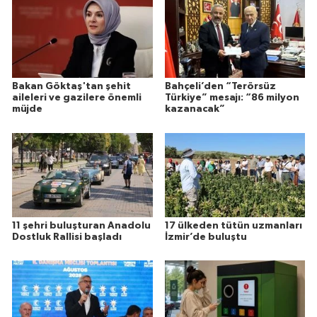
Bakan Göktaş'tan şehit
Bahçeli’den “Terörsüz
aileleri ve gazilere önemli
Türkiye” mesajı: “86 milyon
müjde
kazanacak”
11 şehri buluşturan Anadolu
17 ülkeden tütün uzmanları
Dostluk Rallisi başladı
İzmir’de buluştu