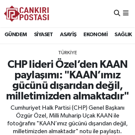
GÜNDEM
Nöbetçi Eczaneler
GÜNDEM
SİYASET
ASAYİŞ
EKONOMİ
SAĞLIK
SİYASET
Hava Durumu
TÜRKİYE
ASAYİŞ
Namaz Vakitleri
CHP lideri Özel’den KAAN
EKONOMİ
Trafik Durumu
paylaşımı: "KAAN’ımız
gücünü dışarıdan değil,
SAĞLIK
Süper Lig Puan Durumu ve Fikstür
milletimizden almaktadır"
SPOR
Tüm Manşetler
Cumhuriyet Halk Partisi (CHP) Genel Başkanı
EĞİTİM
Son Dakika Haberleri
Özgür Özel, Milli Muharip Uçak KAAN ile
fotoğrafını "KAAN’ımız gücünü dışarıdan değil,
YAŞAM
Haber Arşivi
milletimizden almaktadır" notu ile paylaştı.