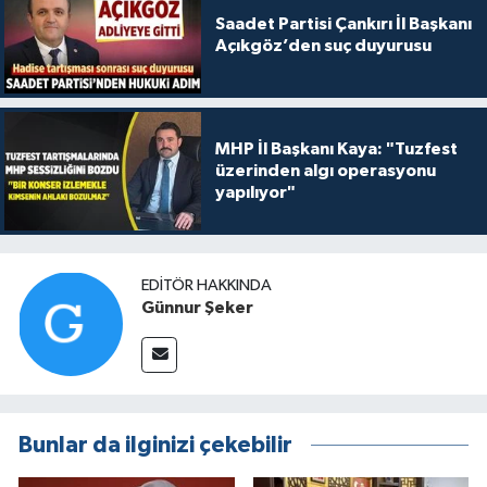
Saadet Partisi Çankırı İl Başkanı
Açıkgöz’den suç duyurusu
MHP İl Başkanı Kaya: "Tuzfest
üzerinden algı operasyonu
yapılıyor"
EDITÖR HAKKINDA
Günnur Şeker
Bunlar da ilginizi çekebilir