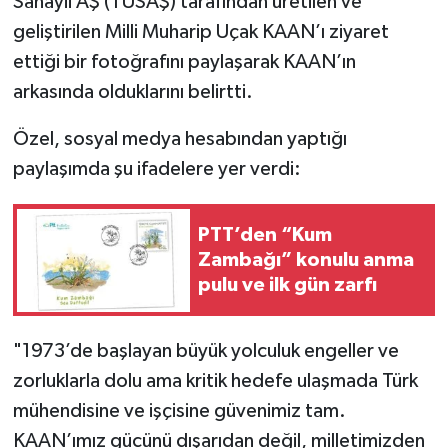
Sanayii AŞ (TUSAŞ) tarafından üretilen ve
geliştirilen Milli Muharip Uçak KAAN’ı ziyaret
TÜRKİYE
ettiği bir fotoğrafını paylaşarak KAAN’ın
arkasında olduklarını belirtti.
DÜNYA
Özel, sosyal medya hesabından yaptığı
paylaşımda şu ifadelere yer verdi:
PTT’den “Kum
Zambağı” konulu anma
pulu ve ilk gün zarfı
"1973’de başlayan büyük yolculuk engeller ve
zorluklarla dolu ama kritik hedefe ulaşmada Türk
mühendisine ve işçisine güvenimiz tam.
KAAN’ımız gücünü dışarıdan değil, milletimizden