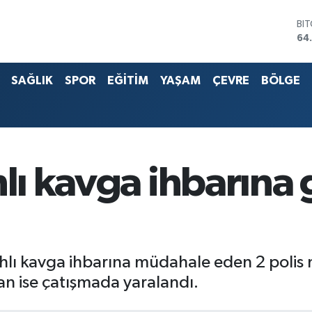
BI
64
DO
47
EU
SAĞLIK
SPOR
EĞİTİM
YAŞAM
ÇEVRE
BÖLGE
55
ST
64
G.
66
Bİ
13
hlı kavga ihbarına 
lahlı kavga ihbarına müdahale eden 2 polis 
gan ise çatışmada yaralandı.