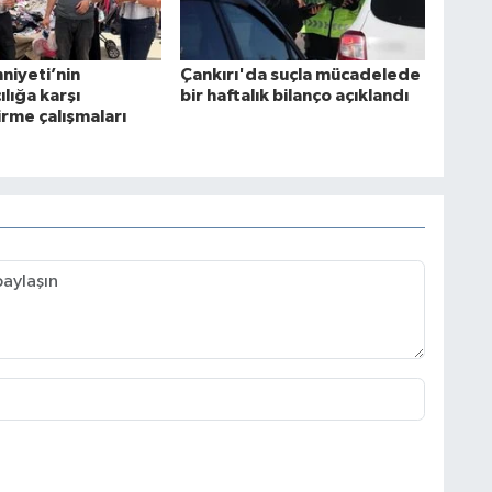
niyeti’nin
Çankırı'da suçla mücadelede
ılığa karşı
bir haftalık bilanço açıklandı
irme çalışmaları