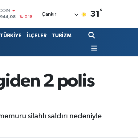
TCOIN
°
.944,08
%-0.18
31
Çankırı
LAR
,7436
%0.18
RO
TÜRKİYE
İLÇELER
TURİZM
,2510
%0.32
ERLİN
,4811
%0.38
ALTIN
60.55
%0.03
ST100
.779
%-14
giden 2 polis
memuru silahlı saldırı nedeniyle