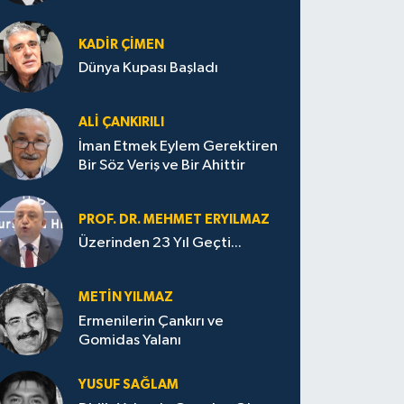
KADIR ÇIMEN
Dünya Kupası Başladı
ALI ÇANKIRILI
İman Etmek Eylem Gerektiren
Bir Söz Veriş ve Bir Ahittir
PROF. DR. MEHMET ERYILMAZ
Üzerinden 23 Yıl Geçti...
METIN YILMAZ
Ermenilerin Çankırı ve
Gomidas Yalanı
YUSUF SAĞLAM