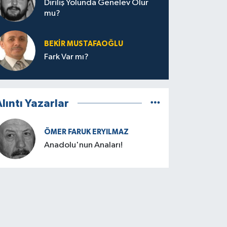
Diriliş Yolunda Genelev Olur
mu?
BEKIR MUSTAFAOĞLU
Fark Var mı?
lıntı Yazarlar
ÖMER FARUK ERYILMAZ
Anadolu'nun Anaları!