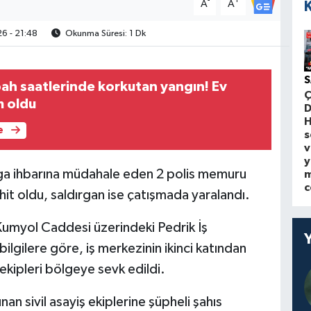
-
+
A
A
6 - 21:48
Okunma Süresi: 1 Dk
S
bah saatlerinde korkutan yangın! Ev
Ç
m oldu
D
H
e
s
v
y
kavga ihbarına müdahale eden 2 polis memuru
m
c
ehit oldu, saldırgan ise çatışmada yaralandı.
 Kumyol Caddesi üzerindeki Pedrik İş
lgilere göre, iş merkezinin ikinci katından
 ekipleri bölgeye sevk edildi.
n sivil asayiş ekiplerine şüpheli şahıs