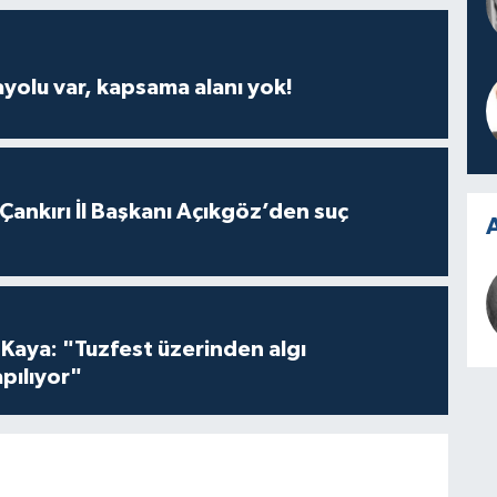
ayolu var, kapsama alanı yok!
 Çankırı İl Başkanı Açıkgöz’den suç
A
 Kaya: "Tuzfest üzerinden algı
pılıyor"