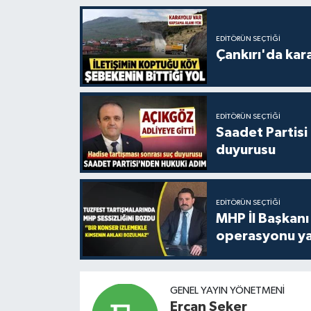
EDITÖRÜN SEÇTIĞI
Çankırı'da kar
EDITÖRÜN SEÇTIĞI
Saadet Partisi
duyurusu
EDITÖRÜN SEÇTIĞI
MHP İl Başkanı
operasyonu ya
GENEL YAYIN YÖNETMENI
Ercan Şeker