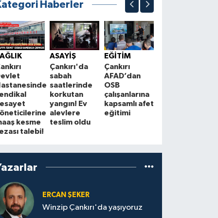
Kategori Haberler
SİYASET
K
Saadet
J
AĞLIK
ASAYİŞ
EĞİTİM
Partisi
ç
ankırı
Çankırı'da
Çankırı
Çankırı
k
evlet
sabah
AFAD’dan
teşkilatı
T
astanesinde
saatlerinde
OSB
Bayramören’de
g
endikal
korkutan
çalışanlarına
vatandaşlarla
s
esayet
yangın! Ev
kapsamlı afet
buluştu
öneticilerine
alevlere
eğitimi
aaş kesme
teslim oldu
ezası talebi!
Yazarlar
ERCAN ŞEKER
Winzip Çankırı'da yaşıyoruz