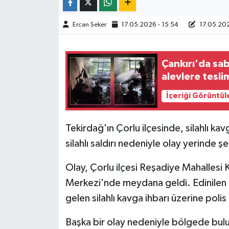
TÜRKİYE
Ercan Şeker
17.05.2026 - 15:54
17.05.202
DÜNYA
Çankırı'da sa
alevlere tesli
İçeriği Görüntül
Tekirdağ'ın Çorlu ilçesinde, silahlı 
silahlı saldırı nedeniyle olay yerinde ş
Olay, Çorlu ilçesi Reşadiye Mahallesi
Merkezi'nde meydana geldi. Edinilen bi
gelen silahlı kavga ihbarı üzerine polis
Başka bir olay nedeniyle bölgede buluna