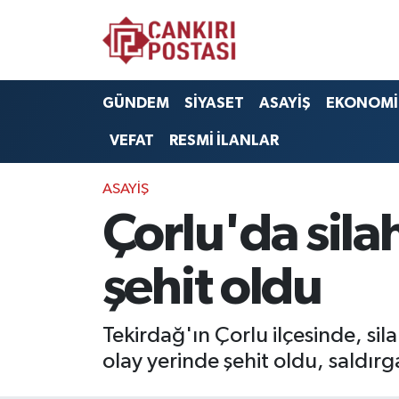
GÜNDEM
Nöbetçi Eczaneler
GÜNDEM
SİYASET
ASAYİŞ
EKONOMİ
SİYASET
Hava Durumu
VEFAT
RESMİ İLANLAR
ASAYİŞ
Namaz Vakitleri
ASAYİŞ
EKONOMİ
Trafik Durumu
Çorlu'da sila
SAĞLIK
Süper Lig Puan Durumu ve Fikstür
şehit oldu
SPOR
Tüm Manşetler
Tekirdağ'ın Çorlu ilçesinde, si
EĞİTİM
Son Dakika Haberleri
olay yerinde şehit oldu, saldır
YAŞAM
Haber Arşivi