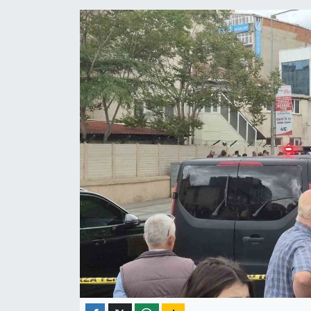
ÇEVRE
İLÇELER
RESMİ İLANLAR
KÜLTÜR
TURİZM
MAGAZİN
VEFAT
BİLİM&TEKNOLOJİ
BÖLGE