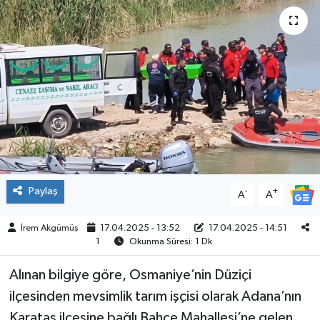
ÇEVRE
İLÇELER
RESMİ İLANLAR
KÜLTÜR
TURİZM
Paylaş
-
+
A
A
MAGAZİN
İrem Akgümüş
17.04.2025 - 13:52
17.04.2025 - 14:51
1
Okunma Süresi: 1 Dk
VEFAT
Alınan bilgiye göre, Osmaniye’nin Düziçi
BİLİM&TEKNOLOJİ
ilçesinden mevsimlik tarım işçisi olarak Adana’nın
BÖLGE
Karataş ilçesine bağlı Bahçe Mahallesi’ne gelen