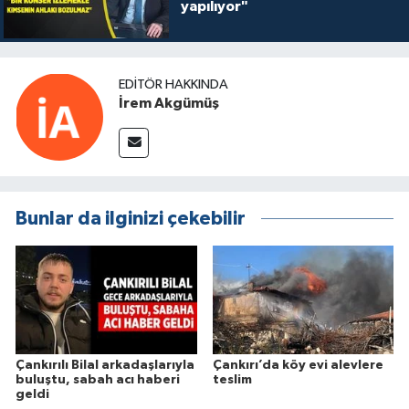
yapılıyor"
EDITÖR HAKKINDA
İrem Akgümüş
Bunlar da ilginizi çekebilir
Çankırılı Bilal arkadaşlarıyla
Çankırı’da köy evi alevlere
buluştu, sabah acı haberi
teslim
geldi