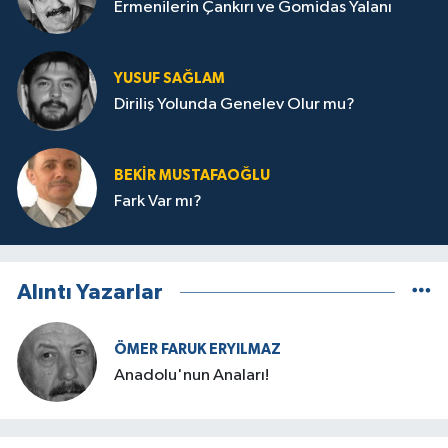
Ermenilerin Çankırı ve Gomidas Yalanı
YUSUF SAĞLAM
Diriliş Yolunda Genelev Olur mu?
BEKIR MUSTAFAOĞLU
Fark Var mı?
Alıntı Yazarlar
ÖMER FARUK ERYILMAZ
Anadolu'nun Anaları!