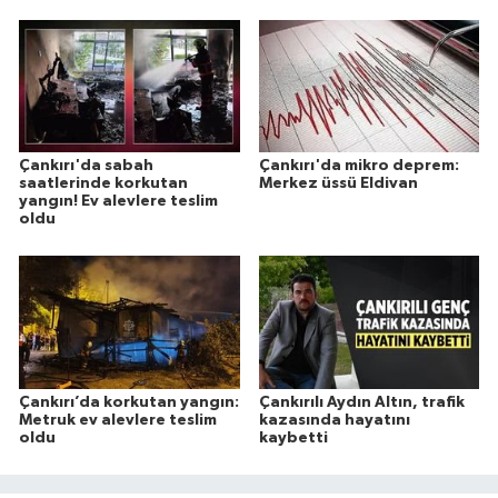
Çankırı'da sabah
Çankırı'da mikro deprem:
saatlerinde korkutan
Merkez üssü Eldivan
yangın! Ev alevlere teslim
oldu
Çankırı’da korkutan yangın:
Çankırılı Aydın Altın, trafik
Metruk ev alevlere teslim
kazasında hayatını
oldu
kaybetti