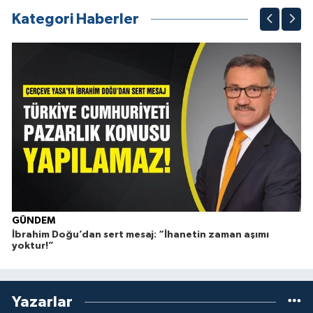
Kategori Haberler
GÜNDEM
İbrahim Doğu’dan sert mesaj: “İhanetin zaman aşımı
Ç
yoktur!”
Yazarlar