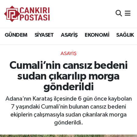
GÜNDEM
Nöbetçi Eczaneler
GÜNDEM
SİYASET
ASAYİŞ
EKONOMİ
SAĞLIK
SİYASET
Hava Durumu
ASAYİŞ
ASAYİŞ
Namaz Vakitleri
Cumali’nin cansız bedeni
EKONOMİ
Trafik Durumu
sudan çıkarılıp morga
gönderildi
SAĞLIK
Süper Lig Puan Durumu ve Fikstür
Adana’nın Karataş ilçesinde 6 gün önce kaybolan
SPOR
Tüm Manşetler
7 yaşındaki Cumali’nin bulunan cansız bedeni
ekiplerin çalışmasıyla sudan çıkarılarak morga
EĞİTİM
Son Dakika Haberleri
gönderildi.
YAŞAM
Haber Arşivi