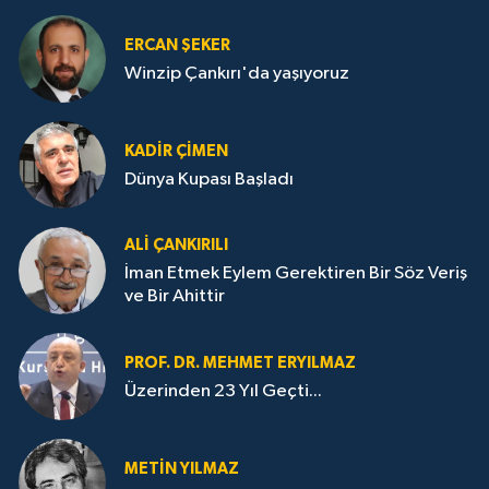
ERCAN ŞEKER
Winzip Çankırı'da yaşıyoruz
KADIR ÇIMEN
Dünya Kupası Başladı
ALI ÇANKIRILI
İman Etmek Eylem Gerektiren Bir Söz Veriş
ve Bir Ahittir
PROF. DR. MEHMET ERYILMAZ
Üzerinden 23 Yıl Geçti...
METIN YILMAZ