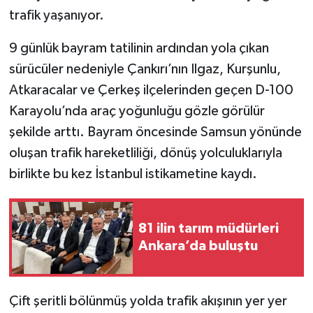
trafik yaşanıyor.
TÜRKİYE
9 günlük bayram tatilinin ardından yola çıkan
DÜNYA
sürücüler nedeniyle Çankırı’nın Ilgaz, Kurşunlu,
Atkaracalar ve Çerkeş ilçelerinden geçen D-100
Karayolu’nda araç yoğunluğu gözle görülür
şekilde arttı. Bayram öncesinde Samsun yönünde
oluşan trafik hareketliliği, dönüş yolculuklarıyla
birlikte bu kez İstanbul istikametine kaydı.
81 ilin tarım müdürleri
Ankara’da buluştu
Çift şeritli bölünmüş yolda trafik akışının yer yer