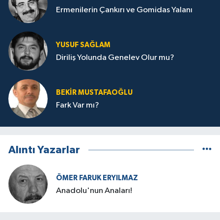
Ermenilerin Çankırı ve Gomidas Yalanı
YUSUF SAĞLAM
Diriliş Yolunda Genelev Olur mu?
BEKIR MUSTAFAOĞLU
Fark Var mı?
Alıntı Yazarlar
ÖMER FARUK ERYILMAZ
Anadolu'nun Anaları!