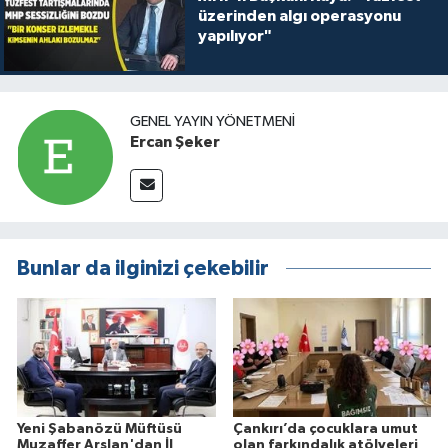
üzerinden algı operasyonu
yapılıyor"
GENEL YAYIN YÖNETMENI
Ercan Şeker
Bunlar da ilginizi çekebilir
Yeni Şabanözü Müftüsü
Çankırı’da çocuklara umut
Muzaffer Arslan'dan İl
olan farkındalık atölyeleri