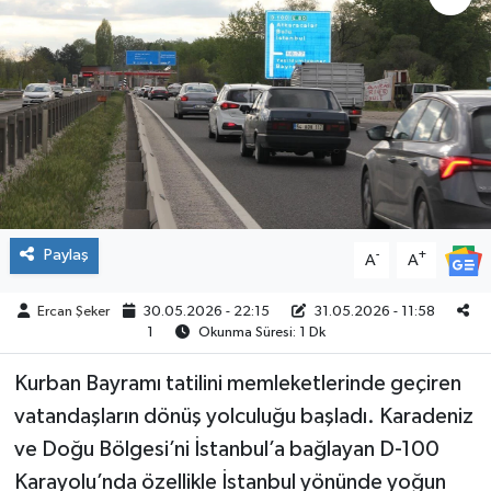
ÇEVRE
İLÇELER
RESMİ İLANLAR
KÜLTÜR
Paylaş
-
+
A
A
TURİZM
Ercan Şeker
30.05.2026 - 22:15
31.05.2026 - 11:58
MAGAZİN
1
Okunma Süresi: 1 Dk
VEFAT
Kurban Bayramı tatilini memleketlerinde geçiren
vatandaşların dönüş yolculuğu başladı. Karadeniz
BİLİM&TEKNOLOJİ
ve Doğu Bölgesi’ni İstanbul’a bağlayan D-100
Karayolu’nda özellikle İstanbul yönünde yoğun
BÖLGE