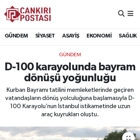
GÜNDEM
Nöbetçi Eczaneler
GÜNDEM
SİYASET
ASAYİŞ
EKONOMİ
SAĞLIK
SİYASET
Hava Durumu
GÜNDEM
ASAYİŞ
Namaz Vakitleri
D-100 karayolunda bayram
EKONOMİ
Trafik Durumu
dönüşü yoğunluğu
SAĞLIK
Süper Lig Puan Durumu ve Fikstür
Kurban Bayramı tatilini memleketlerinde geçiren
vatandaşların dönüş yolculuğuna başlamasıyla D-
SPOR
Tüm Manşetler
100 Karayolu’nun İstanbul istikametinde uzun
araç kuyrukları oluştu.
EĞİTİM
Son Dakika Haberleri
YAŞAM
Haber Arşivi