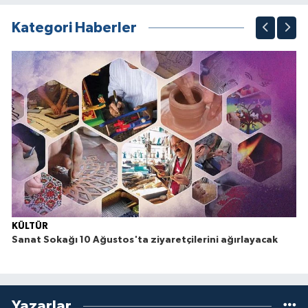
1
2
3
4
5
6
7
8
9
10
Kategori Haberler
KÜLTÜR
Sanat Sokağı 10 Ağustos'ta ziyaretçilerini ağırlayacak
Yazarlar