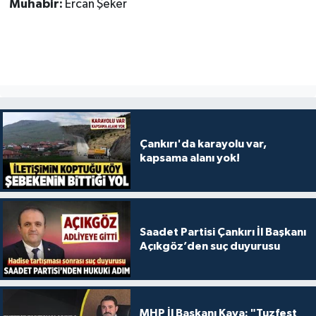
Muhabir:
Ercan Şeker
Çankırı'da karayolu var,
kapsama alanı yok!
Saadet Partisi Çankırı İl Başkanı
Açıkgöz’den suç duyurusu
MHP İl Başkanı Kaya: "Tuzfest