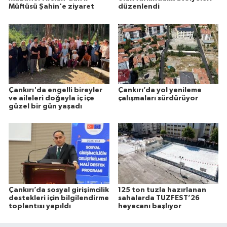
Müftüsü Şahin'e ziyaret
düzenlendi
Çankırı'da engelli bireyler
Çankırı’da yol yenileme
ve aileleri doğayla iç içe
çalışmaları sürdürüyor
güzel bir gün yaşadı
Çankırı’da sosyal girişimcilik
125 ton tuzla hazırlanan
destekleri için bilgilendirme
sahalarda TUZFEST’26
toplantısı yapıldı
heyecanı başlıyor