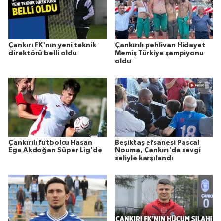
Çankırı FK'nın yeni teknik
Çankırılı pehlivan Hidayet
direktörü belli oldu
Memiş Türkiye şampiyonu
oldu
Çankırılı futbolcu Hasan
Beşiktaş efsanesi Pascal
Ege Akdoğan Süper Lig'de
Nouma, Çankırı'da sevgi
seliyle karşılandı