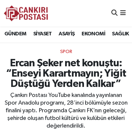
GÜNDEM
Nöbetçi Eczaneler
GÜNDEM
SİYASET
ASAYİŞ
EKONOMİ
SAĞLIK
SİYASET
Hava Durumu
SPOR
ASAYİŞ
Namaz Vakitleri
Ercan Şeker net konuştu:
EKONOMİ
Trafik Durumu
“Enseyi Karartmayın; Yiğit
Düştüğü Yerden Kalkar”
SAĞLIK
Süper Lig Puan Durumu ve Fikstür
Çankırı Postası YouTube kanalında yayınlanan
SPOR
Tüm Manşetler
Spor Anadolu programı, 28’inci bölümüyle sezon
finalini yaptı. Programda Çankırı FK’nın geleceği,
EĞİTİM
Son Dakika Haberleri
şehirde oluşan futbol kültürü ve kulübün etkileri
değerlendirildi.
YAŞAM
Haber Arşivi