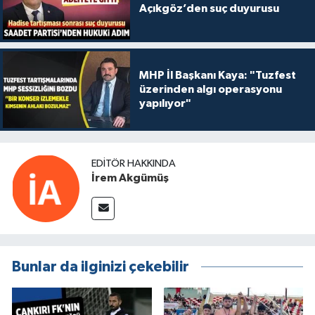
Açıkgöz’den suç duyurusu
MHP İl Başkanı Kaya: "Tuzfest
üzerinden algı operasyonu
yapılıyor"
EDITÖR HAKKINDA
İrem Akgümüş
Bunlar da ilginizi çekebilir