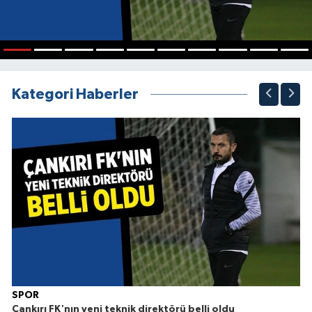
1
2
3
4
5
6
7
8
9
10
Kategori Haberler
SPOR
Çankırı FK'nın yeni teknik direktörü belli oldu