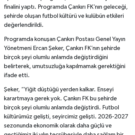
finalini yaptı. Programda Çankırı FK’nın geleceği,
TÜRKİYE
şehirde oluşan futbol kültürü ve kulübün etkileri
değerlendirildi.
DÜNYA
Programda konuşan Çankırı Postası Genel Yayın
Yönetmeni Ercan Şeker, Çankırı FK’nın şehirde
birçok şeyi olumlu anlamda değiştirdiğini
belirterek, umutsuzluğa kapılmamak gerektiğini
ifade etti.
Şeker, “Yiğit düştüğü yerden kalkar. Enseyi
karartmaya gerek yok. Çankırı FK bu şehirde
birçok şeyi olumlu anlamda değiştirdi. Futbol
kültürümüz gelişti, seyircimiz gelişti. 2026-2027
sezonunda ekonomik olarak daha güçlü ve
geçtiğimiz iki yılın tecrübesiyle daha sağlam bir