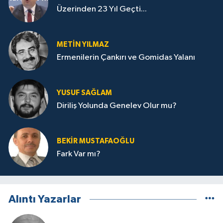
Üzerinden 23 Yıl Geçti...
METIN YILMAZ
Ermenilerin Çankırı ve Gomidas Yalanı
YUSUF SAĞLAM
Diriliş Yolunda Genelev Olur mu?
BEKIR MUSTAFAOĞLU
Fark Var mı?
Alıntı Yazarlar