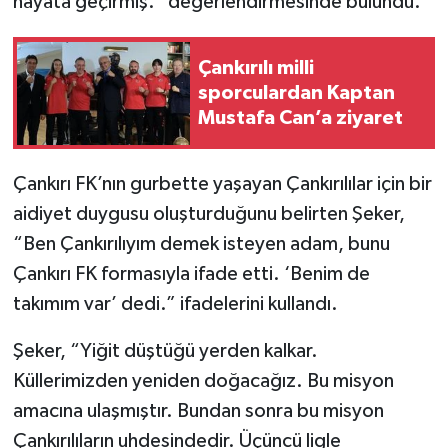
hayata geçirmiş.” değerlendirmesinde bulundu.
Çankırılı milli
sporculardan Kaptan
Mustafa Can’a ziyaret
Çankırı FK’nın gurbette yaşayan Çankırılılar için bir
aidiyet duygusu oluşturduğunu belirten Şeker,
“Ben Çankırılıyım demek isteyen adam, bunu
Çankırı FK formasıyla ifade etti. ‘Benim de
takımım var’ dedi.” ifadelerini kullandı.
Şeker, “Yiğit düştüğü yerden kalkar.
Küllerimizden yeniden doğacağız. Bu misyon
amacına ulaşmıştır. Bundan sonra bu misyon
Çankırılıların uhdesindedir. Üçüncü ligle