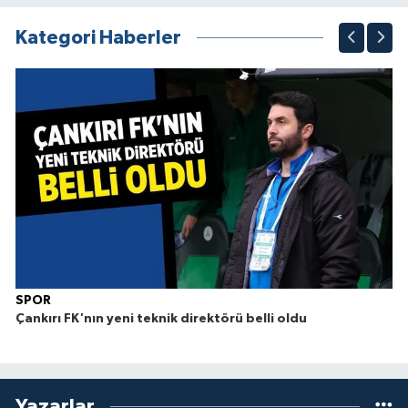
1
2
3
4
5
6
7
8
9
10
Kategori Haberler
SPOR
Çankırı FK'nın yeni teknik direktörü belli oldu
Yazarlar