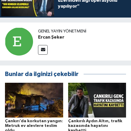
üzerinden algı operasyonu
yapılıyor"
GENEL YAYIN YÖNETMENI
Ercan Şeker
Bunlar da ilginizi çekebilir
Çankırı’da korkutan yangın:
Çankırılı Aydın Altın, trafik
Metruk ev alevlere teslim
kazasında hayatını
oldu
kaybetti