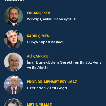
ERCAN ŞEKER
Winzip Çankırı'da yaşıyoruz
KADIR ÇIMEN
Dünya Kupası Başladı
ALI ÇANKIRILI
İman Etmek Eylem Gerektiren Bir Söz Veriş
ve Bir Ahittir
PROF. DR. MEHMET ERYILMAZ
Üzerinden 23 Yıl Geçti...
METIN YILMAZ