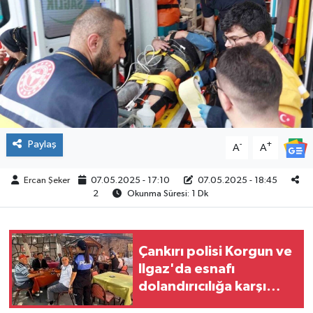
ÇEVRE
İLÇELER
RESMİ İLANLAR
KÜLTÜR
Paylaş
-
+
A
A
TURİZM
Ercan Şeker
07.05.2025 - 17:10
07.05.2025 - 18:45
2
Okunma Süresi: 1 Dk
MAGAZİN
VEFAT
Çankırı polisi Korgun ve
Ilgaz'da esnafı
BİLİM&TEKNOLOJİ
dolandırıcılığa karşı
uyardı
BÖLGE