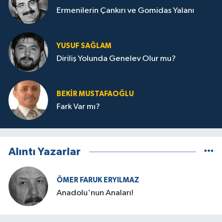
Ermenilerin Çankırı ve Gomidas Yalanı
YUSUF SAĞLAM
Diriliş Yolunda Genelev Olur mu?
BEKIR MUSTAFAOĞLU
Fark Var mı?
Alıntı Yazarlar
ÖMER FARUK ERYILMAZ
Anadolu'nun Anaları!