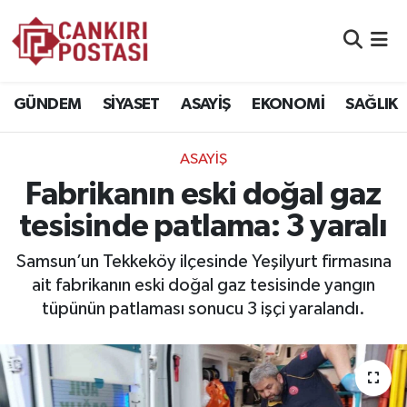
GÜNDEM
Nöbetçi Eczaneler
GÜNDEM
SİYASET
ASAYİŞ
EKONOMİ
SAĞLIK
SİYASET
Hava Durumu
ASAYİŞ
ASAYİŞ
Namaz Vakitleri
Fabrikanın eski doğal gaz
EKONOMİ
Trafik Durumu
tesisinde patlama: 3 yaralı
SAĞLIK
Süper Lig Puan Durumu ve Fikstür
Samsun’un Tekkeköy ilçesinde Yeşilyurt firmasına
ait fabrikanın eski doğal gaz tesisinde yangın
SPOR
Tüm Manşetler
tüpünün patlaması sonucu 3 işçi yaralandı.
EĞİTİM
Son Dakika Haberleri
YAŞAM
Haber Arşivi