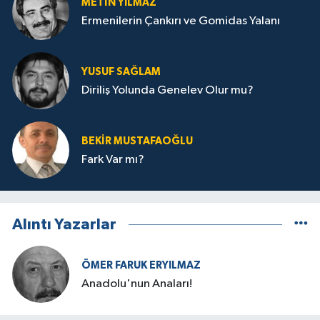
METIN YILMAZ
Ermenilerin Çankırı ve Gomidas Yalanı
YUSUF SAĞLAM
Diriliş Yolunda Genelev Olur mu?
BEKIR MUSTAFAOĞLU
Fark Var mı?
Alıntı Yazarlar
ÖMER FARUK ERYILMAZ
Anadolu'nun Anaları!