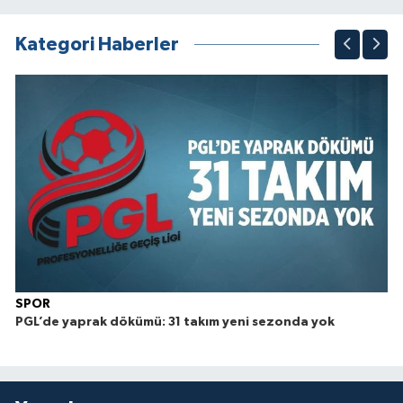
1
2
3
4
5
6
7
8
9
10
Kategori Haberler
SPOR
PGL’de yaprak dökümü: 31 takım yeni sezonda yok