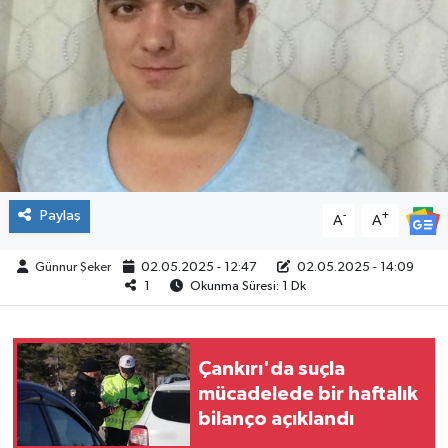
ÇEVRE
İLÇELER
RESMİ İLANLAR
KÜLTÜR
Paylaş
-
+
A
A
TURİZM
Günnur Şeker
02.05.2025 - 12:47
02.05.2025 - 14:09
1
Okunma Süresi: 1 Dk
MAGAZİN
VEFAT
Çankırı'da suçla
mücadelede bir haftalık
BİLİM&TEKNOLOJİ
bilanço açıklandı
BÖLGE