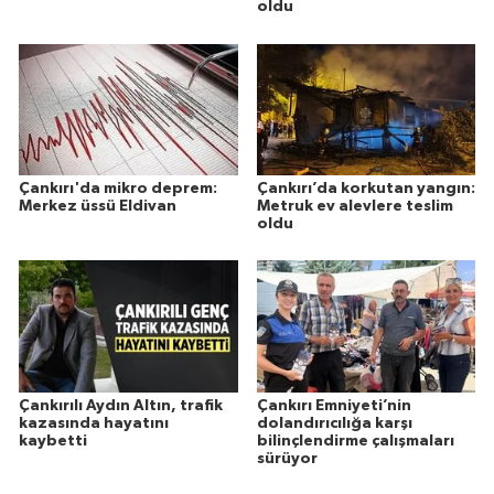
oldu
Çankırı'da mikro deprem:
Çankırı’da korkutan yangın:
Merkez üssü Eldivan
Metruk ev alevlere teslim
oldu
Çankırılı Aydın Altın, trafik
Çankırı Emniyeti’nin
kazasında hayatını
dolandırıcılığa karşı
kaybetti
bilinçlendirme çalışmaları
sürüyor