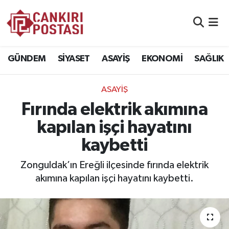
GÜNDEM
Nöbetçi Eczaneler
GÜNDEM
SİYASET
ASAYİŞ
EKONOMİ
SAĞLIK
SİYASET
Hava Durumu
ASAYİŞ
ASAYİŞ
Namaz Vakitleri
Fırında elektrik akımına
EKONOMİ
Trafik Durumu
kapılan işçi hayatını
kaybetti
SAĞLIK
Süper Lig Puan Durumu ve Fikstür
Zonguldak’ın Ereğli ilçesinde fırında elektrik
SPOR
Tüm Manşetler
akımına kapılan işçi hayatını kaybetti.
EĞİTİM
Son Dakika Haberleri
YAŞAM
Haber Arşivi