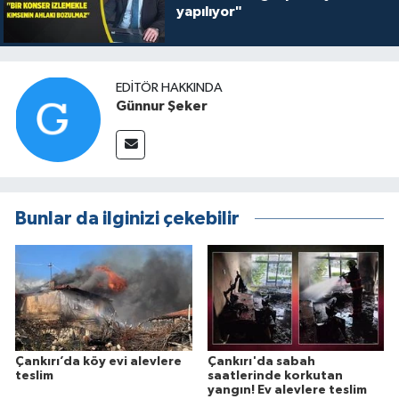
yapılıyor"
EDITÖR HAKKINDA
Günnur Şeker
Bunlar da ilginizi çekebilir
Çankırı’da köy evi alevlere
Çankırı'da sabah
teslim
saatlerinde korkutan
yangın! Ev alevlere teslim