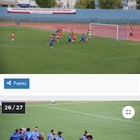
Paylaş
26 / 27