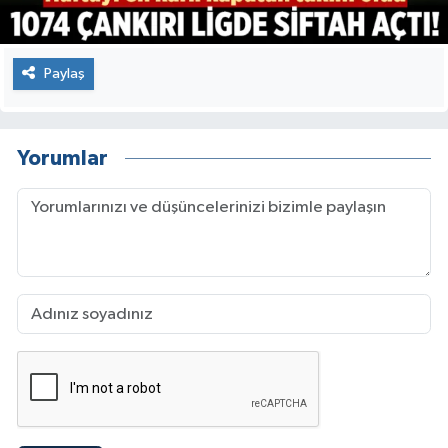
Paylaş
Yorumlar