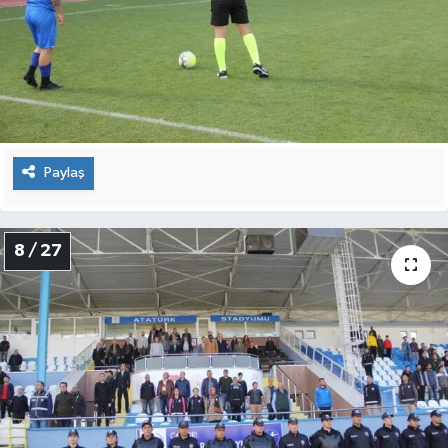
Paylaş
8 / 27