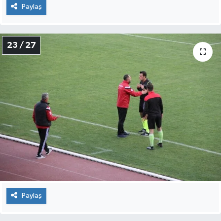
Paylaş
23 / 27
Paylaş