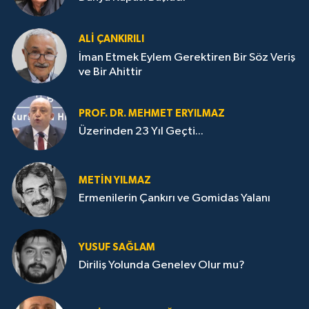
ALI ÇANKIRILI
İman Etmek Eylem Gerektiren Bir Söz Veriş
ve Bir Ahittir
PROF. DR. MEHMET ERYILMAZ
Üzerinden 23 Yıl Geçti...
METIN YILMAZ
Ermenilerin Çankırı ve Gomidas Yalanı
YUSUF SAĞLAM
Diriliş Yolunda Genelev Olur mu?