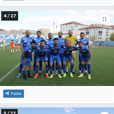
4 / 27
Paylaş
5 / 27