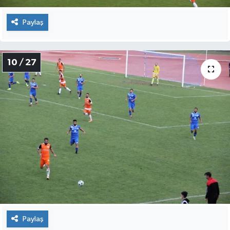
Paylaş
10 / 27
Paylaş