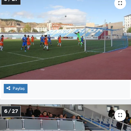
Paylaş
6 / 27