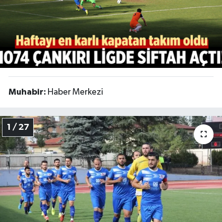
ÇEVRE
İLÇELER
RESMİ İLANLAR
Muhabir:
Haber Merkezi
KÜLTÜR
TURİZM
1 / 27
MAGAZİN
VEFAT
BİLİM&TEKNOLOJİ
BÖLGE