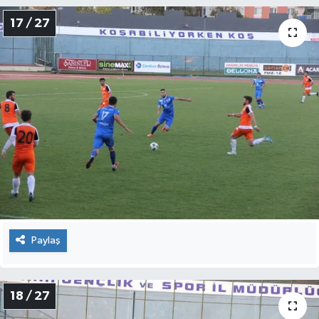
17 / 27
Paylaş
18 / 27