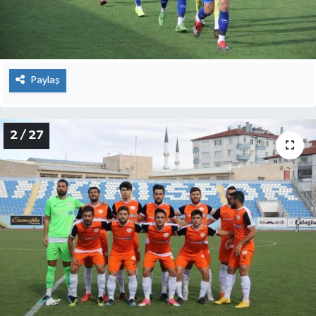
TÜRKİYE
DÜNYA
Paylaş
2 / 27