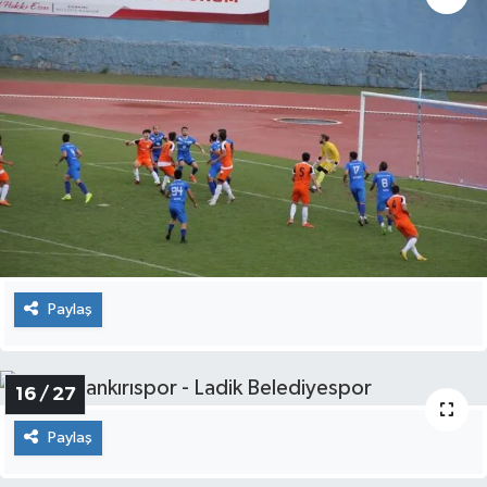
Paylaş
16 / 27
Paylaş