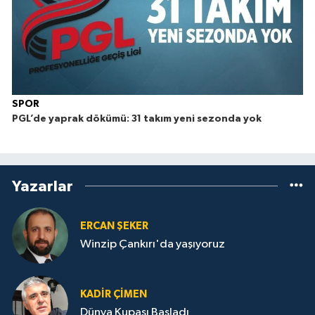
SPOR
PGL’de yaprak dökümü: 31 takım yeni sezonda yok
Yazarlar
ERCAN ŞEKER
Winzip Çankırı'da yaşıyoruz
KADIR ÇIMEN
Dünya Kupası Başladı