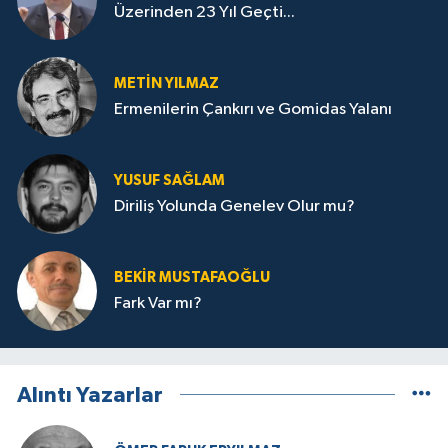
Üzerinden 23 Yıl Geçti...
METIN YILMAZ
Ermenilerin Çankırı ve Gomidas Yalanı
YUSUF SAĞLAM
Diriliş Yolunda Genelev Olur mu?
BEKIR MUSTAFAOĞLU
Fark Var mı?
Alıntı Yazarlar