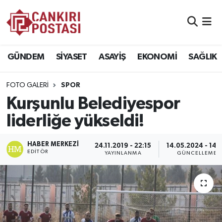
GÜNDEM
Nöbetçi Eczaneler
GÜNDEM
SİYASET
ASAYİŞ
EKONOMİ
SAĞLIK
SİYASET
Hava Durumu
FOTO GALERI
SPOR
ASAYİŞ
Namaz Vakitleri
Kurşunlu Belediyespor
EKONOMİ
Trafik Durumu
liderliğe yükseldi!
SAĞLIK
Süper Lig Puan Durumu ve Fikstür
HABER MERKEZI
24.11.2019 - 22:15
14.05.2024 - 14:
EDITÖR
YAYINLANMA
GÜNCELLEME
SPOR
Tüm Manşetler
EĞİTİM
Son Dakika Haberleri
YAŞAM
Haber Arşivi