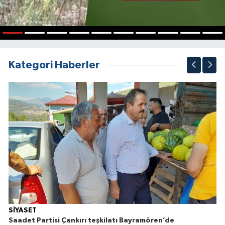
1
2
3
4
5
6
7
8
9
10
Kategori Haberler
SİYASET
Saadet Partisi Çankırı teşkilatı Bayramören’de