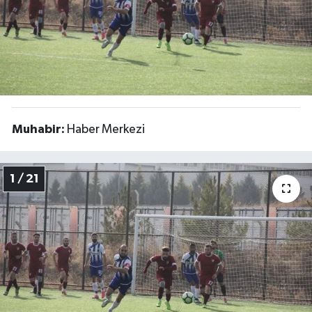
ÇEVRE
İLÇELER
RESMİ İLANLAR
Muhabir:
Haber Merkezi
KÜLTÜR
TURİZM
1 / 21
MAGAZİN
VEFAT
BİLİM&TEKNOLOJİ
BÖLGE