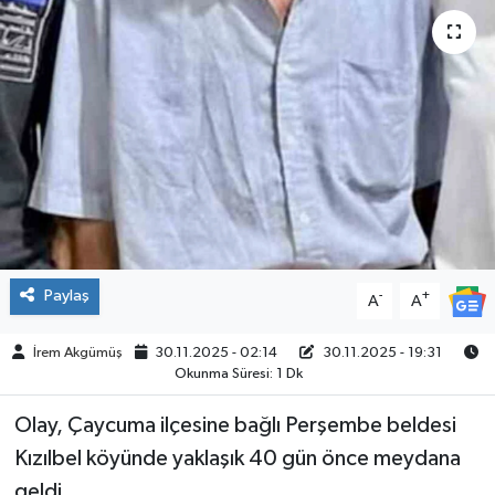
ÇEVRE
İLÇELER
RESMİ İLANLAR
KÜLTÜR
TURİZM
Paylaş
-
+
A
A
MAGAZİN
İrem Akgümüş
30.11.2025 - 02:14
30.11.2025 - 19:31
Okunma Süresi: 1 Dk
VEFAT
Olay, Çaycuma ilçesine bağlı Perşembe beldesi
BİLİM&TEKNOLOJİ
Kızılbel köyünde yaklaşık 40 gün önce meydana
BÖLGE
geldi.