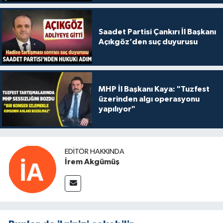
Saadet Partisi Çankırı İl Başkanı
Açıkgöz’den suç duyurusu
MHP İl Başkanı Kaya: "Tuzfest
üzerinden algı operasyonu
yapılıyor"
EDITÖR HAKKINDA
İrem Akgümüş