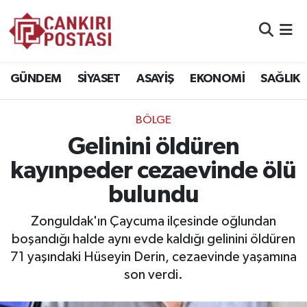
GÜNDEM
Nöbetçi Eczaneler
GÜNDEM
SİYASET
ASAYİŞ
EKONOMİ
SAĞLIK
SİYASET
Hava Durumu
BÖLGE
ASAYİŞ
Namaz Vakitleri
Gelinini öldüren
EKONOMİ
Trafik Durumu
kayınpeder cezaevinde ölü
bulundu
SAĞLIK
Süper Lig Puan Durumu ve Fikstür
Zonguldak'ın Çaycuma ilçesinde oğlundan
SPOR
Tüm Manşetler
boşandığı halde aynı evde kaldığı gelinini öldüren
71 yaşındaki Hüseyin Derin, cezaevinde yaşamına
EĞİTİM
Son Dakika Haberleri
son verdi.
YAŞAM
Haber Arşivi