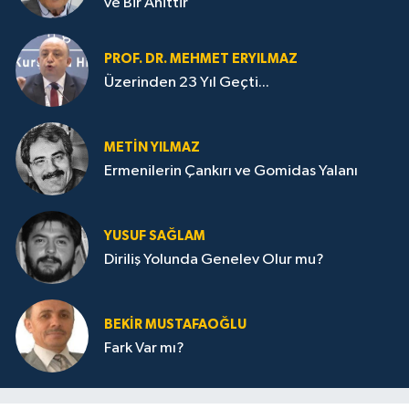
ve Bir Ahittir
PROF. DR. MEHMET ERYILMAZ
Üzerinden 23 Yıl Geçti...
METIN YILMAZ
Ermenilerin Çankırı ve Gomidas Yalanı
YUSUF SAĞLAM
Diriliş Yolunda Genelev Olur mu?
BEKIR MUSTAFAOĞLU
Fark Var mı?