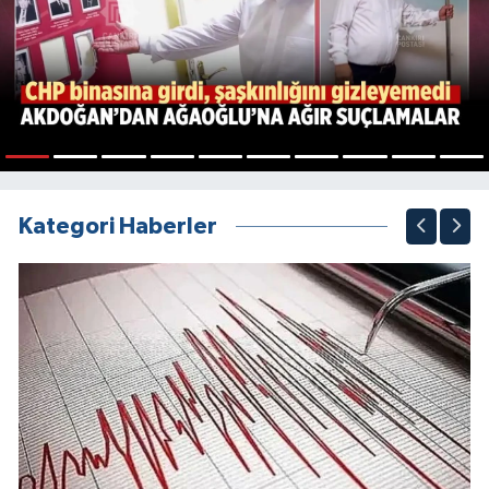
1
2
3
4
5
6
7
8
9
10
Kategori Haberler