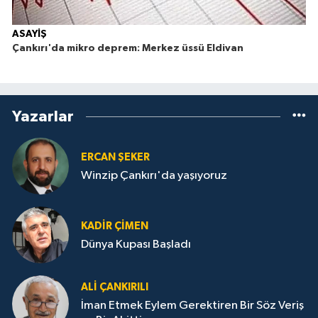
ASAYİŞ
Çankırı'da mikro deprem: Merkez üssü Eldivan
Yazarlar
ERCAN ŞEKER
Winzip Çankırı'da yaşıyoruz
KADIR ÇIMEN
Dünya Kupası Başladı
ALI ÇANKIRILI
İman Etmek Eylem Gerektiren Bir Söz Veriş