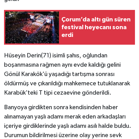
TÜRKİYE
Çorum’da altı gün süren
festival heyecanı sona
DÜNYA
erdi
Hüseyin Derin(71) isimli şahıs, oğlundan
boşanmasına rağmen aynı evde kaldığı gelini
Gönül Karakök'ü yaşadığı tartışma sonrası
öldürmüş ve çıkarıldığı mahkemece tutuklanarak
Karabük'teki T tipi cezaevine gönderildi.
Banyoya girdikten sonra kendisinden haber
alınamayan yaşlı adamı merak eden arkadaşları
içeriye girdiklerinde yaşlı adamı asılı halde buldu.
Durumun bildirilmesi üzerine olay yerine sevk