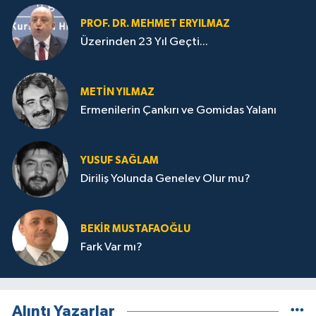
PROF. DR. MEHMET ERYILMAZ
Üzerinden 23 Yıl Geçti...
METIN YILMAZ
Ermenilerin Çankırı ve Gomidas Yalanı
YUSUF SAĞLAM
Diriliş Yolunda Genelev Olur mu?
BEKIR MUSTAFAOĞLU
Fark Var mı?
Alıntı Yazarlar