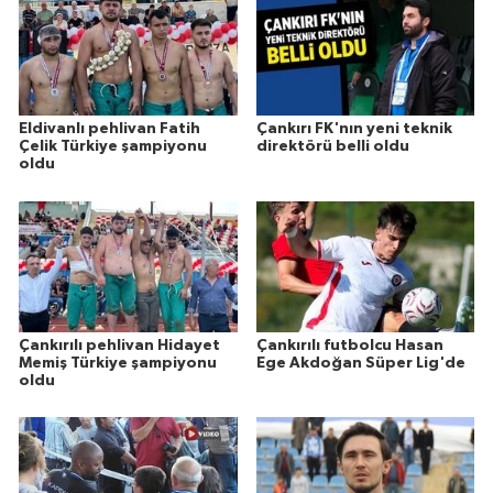
Eldivanlı pehlivan Fatih
Çankırı FK'nın yeni teknik
Çelik Türkiye şampiyonu
direktörü belli oldu
oldu
Çankırılı pehlivan Hidayet
Çankırılı futbolcu Hasan
Memiş Türkiye şampiyonu
Ege Akdoğan Süper Lig'de
oldu