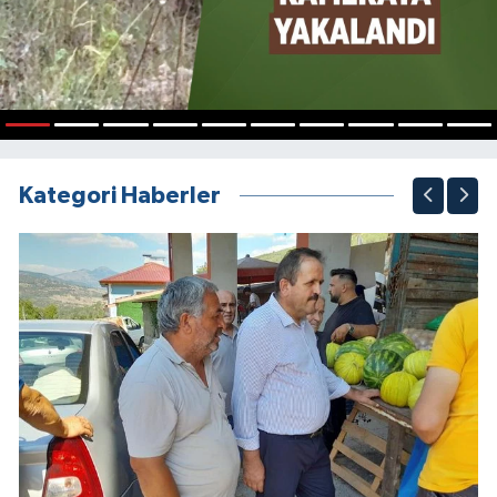
1
2
3
4
5
6
7
8
9
10
Kategori Haberler