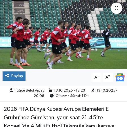
ÇEVRE
İLÇELER
RESMİ İLANLAR
KÜLTÜR
TURİZM
Paylaş
-
+
A
A
MAGAZİN
Tuğçe Betül Arpacı
13.10.2025 - 18:23
13.10.2025 -
20:08
Okunma Süresi: 1 Dk
VEFAT
2026 FIFA Dünya Kupası Avrupa Elemeleri E
BİLİM&TEKNOLOJİ
Grubu’nda Gürcistan, yarın saat 21.45’te
BÖLGE
Kocaeli’de A Milli Futbol Takımı ile karşı karşıya