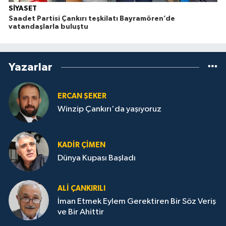
SİYASET
Saadet Partisi Çankırı teşkilatı Bayramören’de
vatandaşlarla buluştu
Yazarlar
ERCAN ŞEKER
Winzip Çankırı'da yaşıyoruz
KADIR ÇIMEN
Dünya Kupası Başladı
ALI ÇANKIRILI
İman Etmek Eylem Gerektiren Bir Söz Veriş
ve Bir Ahittir