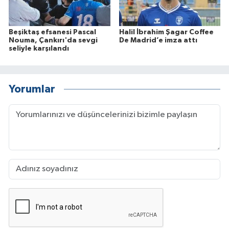
Beşiktaş efsanesi Pascal
Halil İbrahim Şagar Coffee
Nouma, Çankırı'da sevgi
De Madrid’e imza attı
seliyle karşılandı
Yorumlar