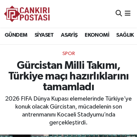
GÜNDEM
Nöbetçi Eczaneler
GÜNDEM
SİYASET
ASAYİŞ
EKONOMİ
SAĞLIK
SİYASET
Hava Durumu
SPOR
ASAYİŞ
Namaz Vakitleri
Gürcistan Milli Takımı,
EKONOMİ
Trafik Durumu
Türkiye maçı hazırlıklarını
tamamladı
SAĞLIK
Süper Lig Puan Durumu ve Fikstür
2026 FIFA Dünya Kupası elemelerinde Türkiye’ye
SPOR
Tüm Manşetler
konuk olacak Gürcistan, mücadelenin son
antrenmanını Kocaeli Stadyumu’nda
EĞİTİM
Son Dakika Haberleri
gerçekleştirdi.
YAŞAM
Haber Arşivi