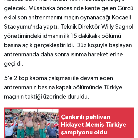
gelecek. Müsabaka öncesinde kente gelen Gürcü
TÜRKİYE
ekibi son antrenmanını maçın oynanacağı Kocaeli
Stadyumu’nda yaptı. Teknik Direktör Willy Sagnol
DÜNYA
yönetimindeki idmanın ilk 15 dakikalık bölümü
basına açık gerçekleştirildi. Düz koşuyla başlayan
antrenmanda daha sonra ısınma hareketlerine
geçildi.
5’e 2 top kapma çalışması ile devam eden
antrenmanın basına kapalı bölümünde Türkiye
maçının taktiği üzerinde duruldu.
Çankırılı pehlivan
Hidayet Memiş Türkiye
şampiyonu oldu