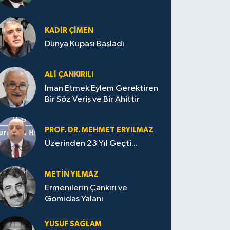
KADIR ÇIMEN
Dünya Kupası Başladı
ALI ÇANKIRILI
İman Etmek Eylem Gerektiren
Bir Söz Veriş ve Bir Ahittir
PROF. DR. MEHMET ERYILMAZ
Üzerinden 23 Yıl Geçti...
METIN YILMAZ
Ermenilerin Çankırı ve
Gomidas Yalanı
YUSUF SAĞLAM