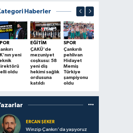
Kategori Haberler
EKONOMİ
Kurşunlu ve
Ç
SPOR
EĞİTİM
SPOR
Atkaracalar'da
f
ankırı
ÇAKÜ'de
Çankırılı
enerji hattı
H
K'nın yeni
mezuniyet
pehlivan
yenileniyor
eknik
coşkusu: 58
Hidayet
S
irektörü
yeni diş
Memiş
elli oldu
hekimi sağlık
Türkiye
ordusuna
şampiyonu
katıldı
oldu
Yazarlar
ERCAN ŞEKER
Winzip Çankırı'da yaşıyoruz