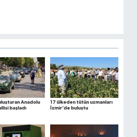
buluşturan Anadolu
17 ülkeden tütün uzmanları
llisi başladı
İzmir’de buluştu