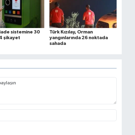
iade sistemine 30
Türk Kızılay, Orman
 şikayet
yangınlarında 26 noktada
sahada