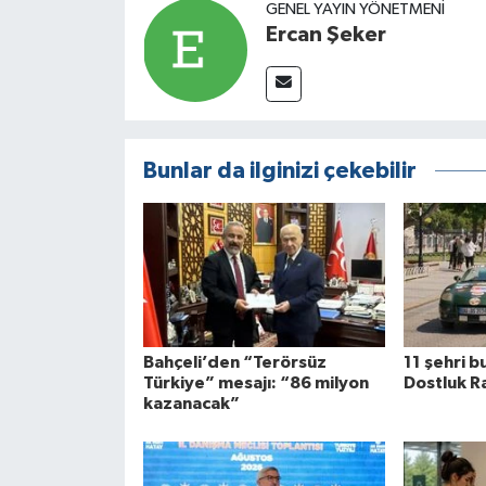
GENEL YAYIN YÖNETMENI
Ercan Şeker
Bunlar da ilginizi çekebilir
Bahçeli’den “Terörsüz
11 şehri 
Türkiye” mesajı: “86 milyon
Dostluk Ra
kazanacak”