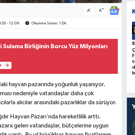
-
+
A
A
26 - 12:09
Okunma Süresi: 1 Dk
ki Sulama Birliğinin Borcu Yüz Milyonları
Ç
F
t
e
d
b
daki hayvan pazarında yoğunluk yaşanıyor.
lması nedeniyle vatandaşlar daha çok
ılarla alıcılar arasındaki pazarlıklar da sürüyor.
ğdır Hayvan Pazarı'nda hareketlilik arttı.
azara gelen vatandaşlar, bütçelerine uygun
arlık yaptı. Bu yıl büyükbaş hayvan fiyatlarının