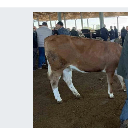
ÇEVRE
İLÇELER
RESMİ İLANLAR
KÜLTÜR
TURİZM
MAGAZİN
VEFAT
BİLİM&TEKNOLOJİ
BÖLGE