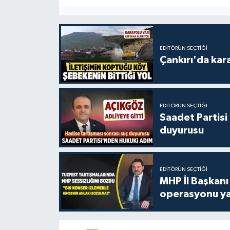
EDITÖRÜN SEÇTIĞI
Çankırı'da kar
EDITÖRÜN SEÇTIĞI
Saadet Partisi
duyurusu
EDITÖRÜN SEÇTIĞI
MHP İl Başkanı
operasyonu ya