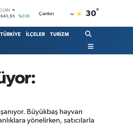
TCOIN
.643,95
%0.16
°
30
Çankırı
LAR
,6006
%0.06
RO
,0250
%0.02
TÜRKİYE
İLÇELER
TURİZM
ERLİN
,2398
%0.2
ALTIN
00.87
%0.12
ST100
.799
%70
üyor:
aşanıyor. Büyükbaş hayvan
lıklara yönelirken, satıcılarla