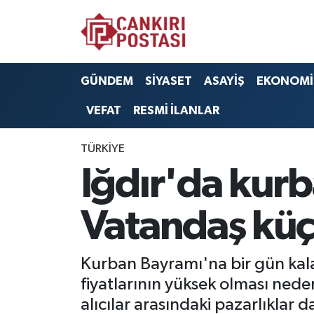
GÜNDEM
Nöbetçi Eczaneler
GÜNDEM
SİYASET
ASAYİŞ
EKONOMİ
SİYASET
Hava Durumu
VEFAT
RESMİ İLANLAR
ASAYİŞ
Namaz Vakitleri
TÜRKİYE
EKONOMİ
Trafik Durumu
Iğdır'da kurb
SAĞLIK
Süper Lig Puan Durumu ve Fikstür
Vatandaş küç
SPOR
Tüm Manşetler
Kurban Bayramı'na bir gün kal
EĞİTİM
Son Dakika Haberleri
fiyatlarının yüksek olması nede
alıcılar arasındaki pazarlıklar d
YAŞAM
Haber Arşivi