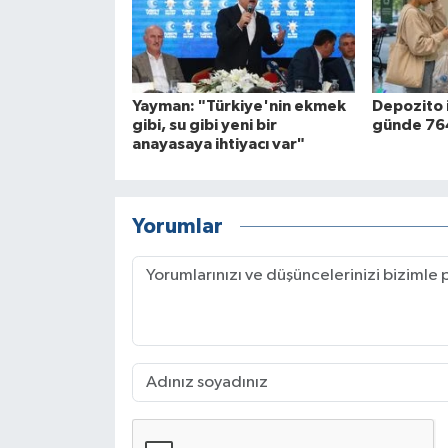
Yayman: "Türkiye'nin ekmek
Depozito 
gibi, su gibi yeni bir
günde 764
anayasaya ihtiyacı var"
Yorumlar