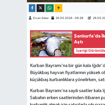
TÜRKİYE
Ercan Şeker
26.05.2026 - 09:28
26.05.20
DÜNYA
Şanlıurfa’da İ
Aştı
İçeriği Görüntül
Kurban Bayramı'na bir gün kala Iğdır'
Büyükbaş hayvan fiyatlarının yüksek o
küçükbaş kurbanlıklara yönelirken, satıc
Kurban Bayramı'na sayılı saatler kala I
Sabahın erken saatlerinden itibaren p
kurbanlık almak için satıcılarla sıkı paz