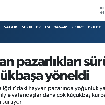
BI
64
DO
47
EU
55
SAĞLIK
SPOR
EĞİTİM
YAŞAM
ÇEVRE
BÖLGE
ST
64
G.
65
Bİ
13
an pazarlıkları sür
ükbaşa yöneldi
a Iğdır'daki hayvan pazarında yoğunluk y
niyle vatandaşlar daha çok küçükbaş kurban
a sürüyor.