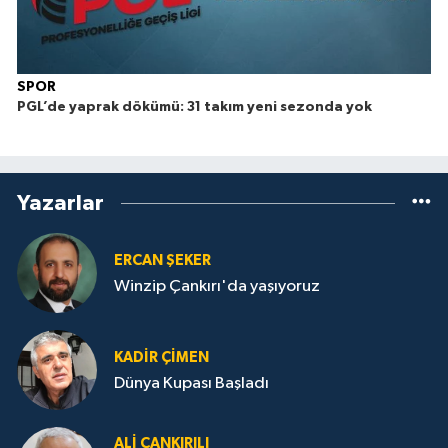
SPOR
PGL’de yaprak dökümü: 31 takım yeni sezonda yok
Yazarlar
ERCAN ŞEKER
Winzip Çankırı'da yaşıyoruz
KADIR ÇIMEN
Dünya Kupası Başladı
ALI ÇANKIRILI