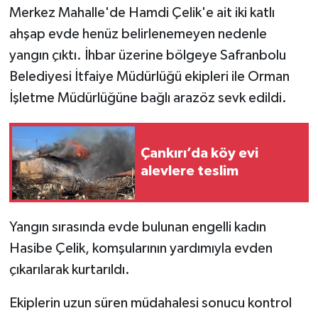
Merkez Mahalle'de Hamdi Çelik'e ait iki katlı
TÜRKİYE
ahşap evde henüz belirlenemeyen nedenle
yangın çıktı. İhbar üzerine bölgeye Safranbolu
DÜNYA
Belediyesi İtfaiye Müdürlüğü ekipleri ile Orman
İşletme Müdürlüğüne bağlı arazöz sevk edildi.
Çankırı’da köy evi
alevlere teslim
Yangın sırasında evde bulunan engelli kadın
Hasibe Çelik, komşularının yardımıyla evden
çıkarılarak kurtarıldı.
Ekiplerin uzun süren müdahalesi sonucu kontrol