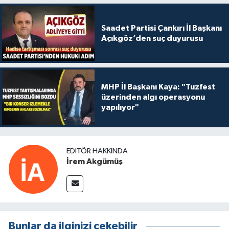
Saadet Partisi Çankırı İl Başkanı
Açıkgöz’den suç duyurusu
MHP İl Başkanı Kaya: "Tuzfest
üzerinden algı operasyonu
yapılıyor"
EDITÖR HAKKINDA
İrem Akgümüş
Bunlar da ilginizi çekebilir