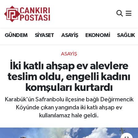
GÜNDEM
Nöbetçi Eczaneler
GÜNDEM
SİYASET
ASAYİŞ
EKONOMİ
SAĞLIK
SİYASET
Hava Durumu
ASAYİŞ
ASAYİŞ
Namaz Vakitleri
İki katlı ahşap ev alevlere
EKONOMİ
Trafik Durumu
teslim oldu, engelli kadını
komşuları kurtardı
SAĞLIK
Süper Lig Puan Durumu ve Fikstür
Karabük'ün Safranbolu ilçesine bağlı Değirmencik
SPOR
Tüm Manşetler
Köyünde çıkan yangında iki katlı ahşap ev
kullanılamaz hale geldi.
EĞİTİM
Son Dakika Haberleri
YAŞAM
Haber Arşivi