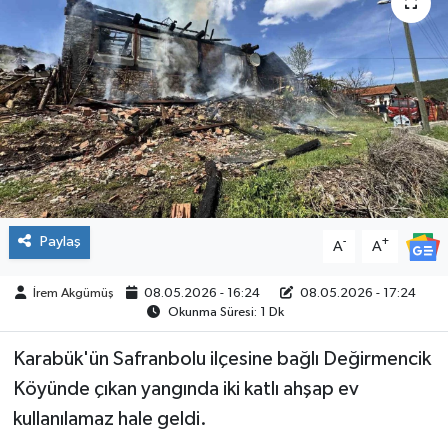
ÇEVRE
İLÇELER
RESMİ İLANLAR
KÜLTÜR
TURİZM
Paylaş
-
+
A
A
MAGAZİN
İrem Akgümüş
08.05.2026 - 16:24
08.05.2026 - 17:24
Okunma Süresi: 1 Dk
VEFAT
Karabük'ün Safranbolu ilçesine bağlı Değirmencik
Köyünde çıkan yangında iki katlı ahşap ev
BİLİM&TEKNOLOJİ
kullanılamaz hale geldi.
BÖLGE