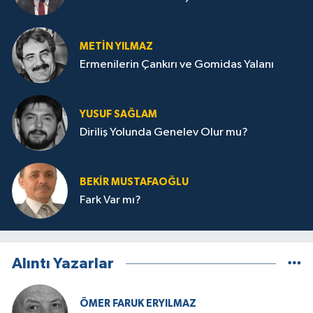
METIN YILMAZ
Ermenilerin Çankırı ve Gomidas Yalanı
YUSUF SAĞLAM
Diriliş Yolunda Genelev Olur mu?
BEKIR MUSTAFAOĞLU
Fark Var mı?
Alıntı Yazarlar
ÖMER FARUK ERYILMAZ