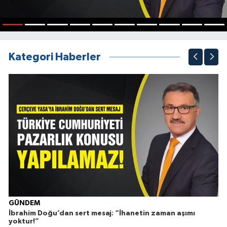
1
2
3
4
5
6
7
8
9
10
Kategori Haberler
Ç
GÜNDEM
İbrahim Doğu’dan sert mesaj: “İhanetin zaman aşımı
yoktur!”