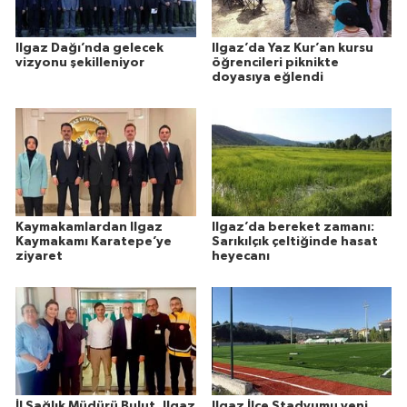
Ilgaz Dağı’nda gelecek
Ilgaz’da Yaz Kur’an kursu
vizyonu şekilleniyor
öğrencileri piknikte
doyasıya eğlendi
Kaymakamlardan Ilgaz
Ilgaz’da bereket zamanı:
Kaymakamı Karatepe’ye
Sarıkılçık çeltiğinde hasat
ziyaret
heyecanı
İl Sağlık Müdürü Bulut, Ilgaz
Ilgaz İlçe Stadyumu yeni