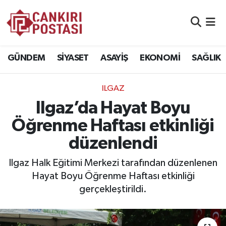
GÜNDEM
Nöbetçi Eczaneler
GÜNDEM
SİYASET
ASAYİŞ
EKONOMİ
SAĞLIK
SİYASET
Hava Durumu
ILGAZ
ASAYİŞ
Namaz Vakitleri
Ilgaz’da Hayat Boyu
EKONOMİ
Trafik Durumu
Öğrenme Haftası etkinliği
düzenlendi
SAĞLIK
Süper Lig Puan Durumu ve Fikstür
Ilgaz Halk Eğitimi Merkezi tarafından düzenlenen
SPOR
Tüm Manşetler
Hayat Boyu Öğrenme Haftası etkinliği
gerçekleştirildi.
EĞİTİM
Son Dakika Haberleri
YAŞAM
Haber Arşivi