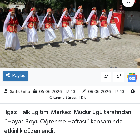
ÇEVRE
İLÇELER
RESMİ İLANLAR
KÜLTÜR
TURİZM
Paylaş
-
+
A
A
MAGAZİN
Sadık Softa
05.06.2026 - 17:43
06.06.2026 - 17:43
Okunma Süresi: 1 Dk
VEFAT
Ilgaz Halk Eğitimi Merkezi Müdürlüğü tarafından
“Hayat Boyu Öğrenme Haftası” kapsamında
BİLİM&TEKNOLOJİ
etkinlik düzenlendi.
BÖLGE