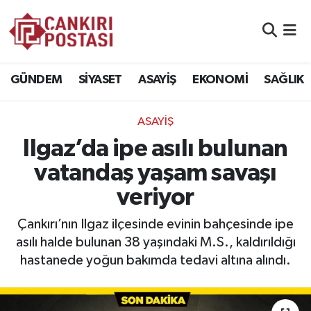
GÜNDEM
Nöbetçi Eczaneler
GÜNDEM
SİYASET
ASAYİŞ
EKONOMİ
SAĞLIK
SİYASET
Hava Durumu
ASAYİŞ
ASAYİŞ
Namaz Vakitleri
Ilgaz’da ipe asılı bulunan
EKONOMİ
Trafik Durumu
vatandaş yaşam savaşı
veriyor
SAĞLIK
Süper Lig Puan Durumu ve Fikstür
Çankırı’nın Ilgaz ilçesinde evinin bahçesinde ipe
SPOR
Tüm Manşetler
asılı halde bulunan 38 yaşındaki M.S., kaldırıldığı
hastanede yoğun bakımda tedavi altına alındı.
EĞİTİM
Son Dakika Haberleri
YAŞAM
Haber Arşivi