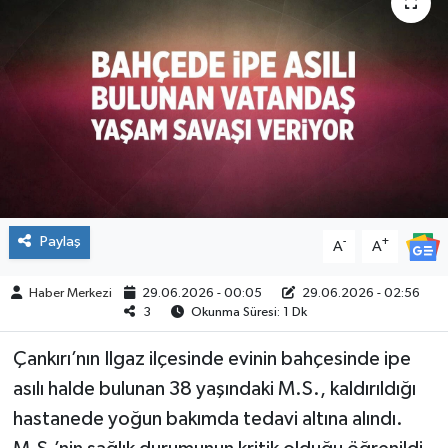
ÇEVRE
İLÇELER
RESMİ İLANLAR
KÜLTÜR
TURİZM
Paylaş
-
+
A
A
MAGAZİN
Haber Merkezi
29.06.2026 - 00:05
29.06.2026 - 02:56
3
Okunma Süresi: 1 Dk
VEFAT
Çankırı’nın Ilgaz ilçesinde evinin bahçesinde ipe
asılı halde bulunan 38 yaşındaki M.S., kaldırıldığı
BİLİM&TEKNOLOJİ
hastanede yoğun bakımda tedavi altına alındı.
BÖLGE