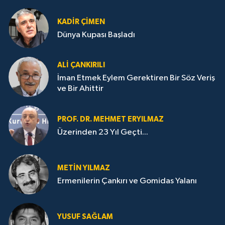
KADIR ÇIMEN
Dünya Kupası Başladı
ALI ÇANKIRILI
İman Etmek Eylem Gerektiren Bir Söz Veriş
ve Bir Ahittir
PROF. DR. MEHMET ERYILMAZ
Üzerinden 23 Yıl Geçti...
METIN YILMAZ
Ermenilerin Çankırı ve Gomidas Yalanı
YUSUF SAĞLAM