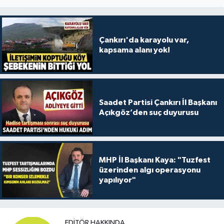
Çankırı'da karayolu var,
kapsama alanı yok!
Saadet Partisi Çankırı İl Başkanı
Açıkgöz’den suç duyurusu
MHP İl Başkanı Kaya: "Tuzfest
üzerinden algı operasyonu
yapılıyor"
EDITÖR HAKKINDA