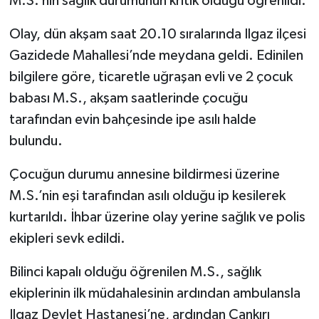
M.S.’nin sağlık durumunun kritik olduğu öğrenildi.
TÜRKİYE
Olay, dün akşam saat 20.10 sıralarında Ilgaz ilçesi
Gazidede Mahallesi’nde meydana geldi. Edinilen
DÜNYA
bilgilere göre, ticaretle uğraşan evli ve 2 çocuk
babası M.S., akşam saatlerinde çocuğu
tarafından evin bahçesinde ipe asılı halde
bulundu.
Çocuğun durumu annesine bildirmesi üzerine
M.S.’nin eşi tarafından asılı olduğu ip kesilerek
kurtarıldı. İhbar üzerine olay yerine sağlık ve polis
ekipleri sevk edildi.
Bilinci kapalı olduğu öğrenilen M.S., sağlık
ekiplerinin ilk müdahalesinin ardından ambulansla
Ilgaz Devlet Hastanesi’ne, ardından Çankırı