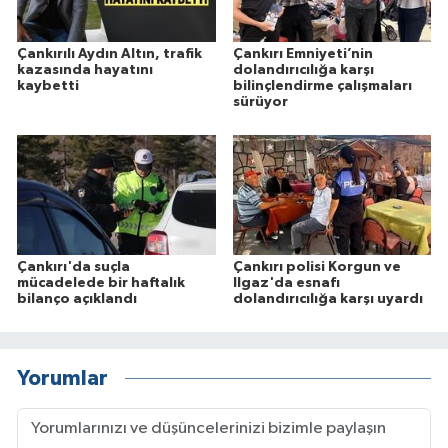
Çankırılı Aydın Altın, trafik
Çankırı Emniyeti’nin
kazasında hayatını
dolandırıcılığa karşı
kaybetti
bilinçlendirme çalışmaları
sürüyor
Çankırı'da suçla
Çankırı polisi Korgun ve
mücadelede bir haftalık
Ilgaz'da esnafı
bilanço açıklandı
dolandırıcılığa karşı uyardı
Yorumlar