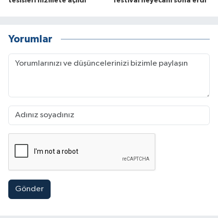
tesisleri hizmete açıldı
festival heyecanı sona erdi
Yorumlar
Gönder