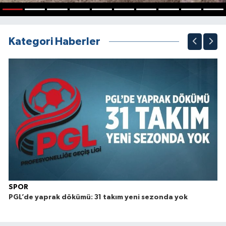
1
2
3
4
5
6
7
8
9
10
Kategori Haberler
SPOR
PGL’de yaprak dökümü: 31 takım yeni sezonda yok