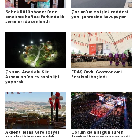
Bebek Kütüphanesi’nde
Çorum'un en işlek caddesi
emzirme haftası farkındalık
yeni çehresine kavuşuyor
semineri düzenlendi
Çorum, Anadolu Şiir
EDAŞ Ordu Gastronomi
Akşamları'na ev sahipliği
Festivali başladı
yapacak
Akkent Teras Kafe sosyal
Çorum’da altı gün süren