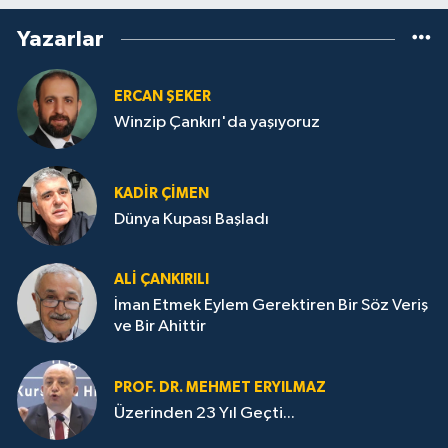
Yazarlar
ERCAN ŞEKER
Winzip Çankırı'da yaşıyoruz
KADIR ÇIMEN
Dünya Kupası Başladı
ALI ÇANKIRILI
İman Etmek Eylem Gerektiren Bir Söz Veriş
ve Bir Ahittir
PROF. DR. MEHMET ERYILMAZ
Üzerinden 23 Yıl Geçti...