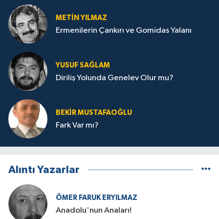
METIN YILMAZ
Ermenilerin Çankırı ve Gomidas Yalanı
YUSUF SAĞLAM
Diriliş Yolunda Genelev Olur mu?
BEKIR MUSTAFAOĞLU
Fark Var mı?
Alıntı Yazarlar
ÖMER FARUK ERYILMAZ
Anadolu'nun Anaları!