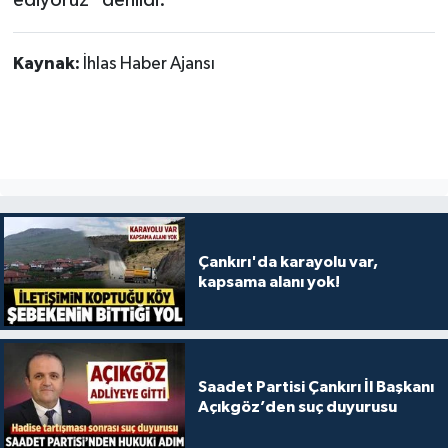
ediyoruz" denildi.
Kaynak:
İhlas Haber Ajansı
Çankırı'da karayolu var,
kapsama alanı yok!
Saadet Partisi Çankırı İl Başkanı
Açıkgöz’den suç duyurusu