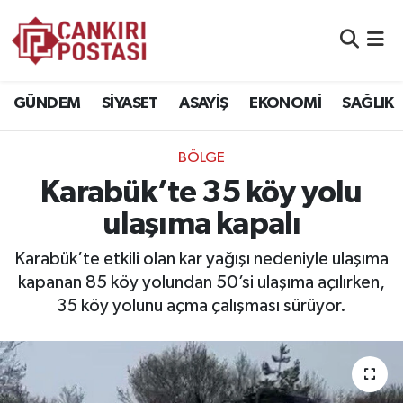
GÜNDEM
Nöbetçi Eczaneler
GÜNDEM
SİYASET
ASAYİŞ
EKONOMİ
SAĞLIK
SİYASET
Hava Durumu
BÖLGE
ASAYİŞ
Namaz Vakitleri
Karabük’te 35 köy yolu
EKONOMİ
Trafik Durumu
ulaşıma kapalı
SAĞLIK
Süper Lig Puan Durumu ve Fikstür
Karabük’te etkili olan kar yağışı nedeniyle ulaşıma
kapanan 85 köy yolundan 50’si ulaşıma açılırken,
SPOR
Tüm Manşetler
35 köy yolunu açma çalışması sürüyor.
EĞİTİM
Son Dakika Haberleri
YAŞAM
Haber Arşivi