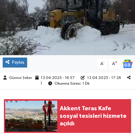
ÇEVRE
İLÇELER
RESMİ İLANLAR
KÜLTÜR
Paylaş
-
+
A
A
TURİZM
Günnur Şeker
13.04.2025 - 16:57
13.04.2025 - 17:26
1
Okunma Süresi: 1 Dk
MAGAZİN
VEFAT
Akkent Teras Kafe
sosyal tesisleri hizmete
BİLİM&TEKNOLOJİ
açıldı
BÖLGE