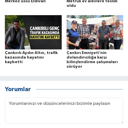
Merkez üssü Eldivan
Metruk ev alevlere teslim
oldu
Çankırılı Aydın Altın, trafik
Çankırı Emniyeti’nin
kazasında hayatını
dolandırıcılığa karşı
kaybetti
bilinçlendirme çalışmaları
sürüyor
Yorumlar