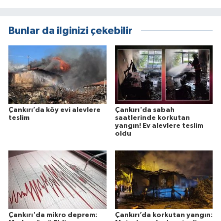
Bunlar da ilginizi çekebilir
Çankırı’da köy evi alevlere
Çankırı'da sabah
teslim
saatlerinde korkutan
yangın! Ev alevlere teslim
oldu
Çankırı'da mikro deprem:
Çankırı’da korkutan yangın: