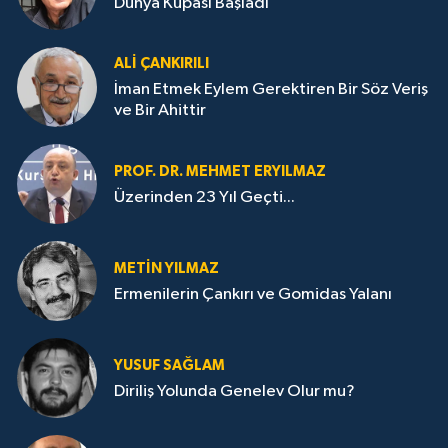
Dünya Kupası Başladı
ALI ÇANKIRILI
İman Etmek Eylem Gerektiren Bir Söz Veriş
ve Bir Ahittir
PROF. DR. MEHMET ERYILMAZ
Üzerinden 23 Yıl Geçti...
METIN YILMAZ
Ermenilerin Çankırı ve Gomidas Yalanı
YUSUF SAĞLAM
Diriliş Yolunda Genelev Olur mu?