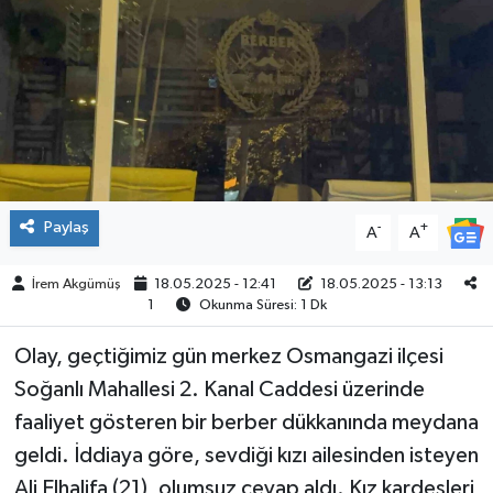
ÇEVRE
İLÇELER
RESMİ İLANLAR
KÜLTÜR
Paylaş
-
+
A
A
TURİZM
İrem Akgümüş
18.05.2025 - 12:41
18.05.2025 - 13:13
1
Okunma Süresi: 1 Dk
MAGAZİN
Olay, geçtiğimiz gün merkez Osmangazi ilçesi
VEFAT
Soğanlı Mahallesi 2. Kanal Caddesi üzerinde
faaliyet gösteren bir berber dükkanında meydana
BİLİM&TEKNOLOJİ
geldi. İddiaya göre, sevdiği kızı ailesinden isteyen
Ali Elhalifa (21), olumsuz cevap aldı. Kız kardeşleri
BÖLGE