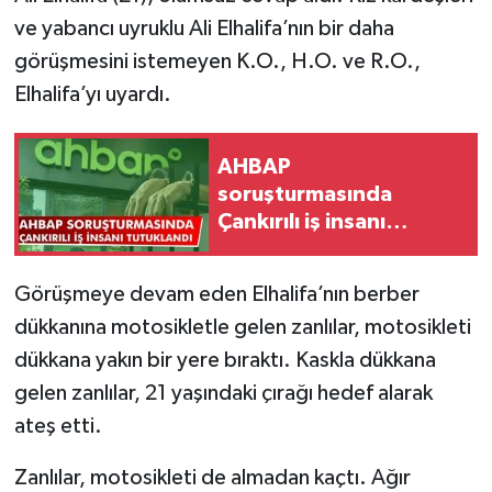
ve yabancı uyruklu Ali Elhalifa’nın bir daha
TÜRKİYE
görüşmesini istemeyen K.O., H.O. ve R.O.,
Elhalifa’yı uyardı.
DÜNYA
AHBAP
soruşturmasında
Çankırılı iş insanı
tutuklandı
Görüşmeye devam eden Elhalifa’nın berber
dükkanına motosikletle gelen zanlılar, motosikleti
dükkana yakın bir yere bıraktı. Kaskla dükkana
gelen zanlılar, 21 yaşındaki çırağı hedef alarak
ateş etti.
Zanlılar, motosikleti de almadan kaçtı. Ağır