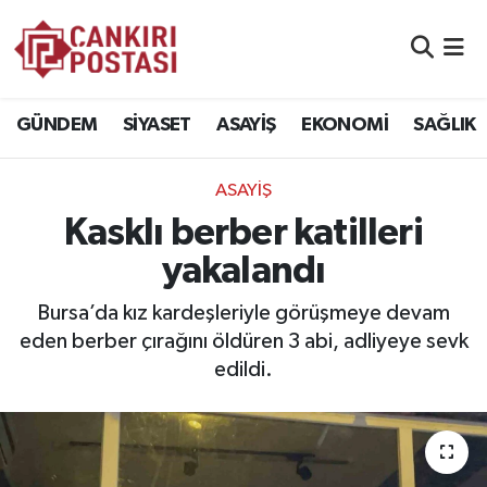
GÜNDEM
Nöbetçi Eczaneler
GÜNDEM
SİYASET
ASAYİŞ
EKONOMİ
SAĞLIK
SİYASET
Hava Durumu
ASAYİŞ
ASAYİŞ
Namaz Vakitleri
Kasklı berber katilleri
EKONOMİ
Trafik Durumu
yakalandı
SAĞLIK
Süper Lig Puan Durumu ve Fikstür
Bursa’da kız kardeşleriyle görüşmeye devam
eden berber çırağını öldüren 3 abi, adliyeye sevk
SPOR
Tüm Manşetler
edildi.
EĞİTİM
Son Dakika Haberleri
YAŞAM
Haber Arşivi