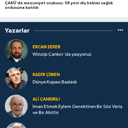
ÇAKÜ'de mezuniyet coşkusu: 58 yeni diş hekimi sağlık
ordusuna katıldı
Yazarlar
ERCAN ŞEKER
Winzip Çankırı'da yaşıyoruz
KADIR ÇIMEN
Dünya Kupası Başladı
ALI ÇANKIRILI
İman Etmek Eylem Gerektiren Bir Söz Veriş
ve Bir Ahittir