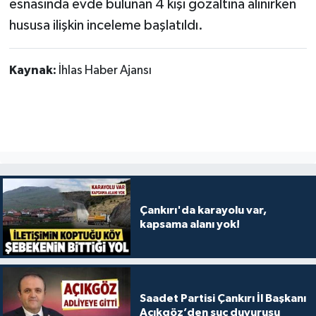
esnasında evde bulunan 4 kişi gözaltına alınırken
hususa ilişkin inceleme başlatıldı.
Kaynak:
İhlas Haber Ajansı
Çankırı'da karayolu var,
kapsama alanı yok!
Saadet Partisi Çankırı İl Başkanı
Açıkgöz’den suç duyurusu