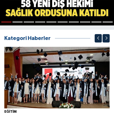
1
2
3
4
5
6
7
8
9
10
Kategori Haberler
EĞİTİM