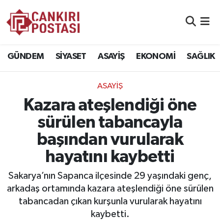
GÜNDEM
Nöbetçi Eczaneler
GÜNDEM
SİYASET
ASAYİŞ
EKONOMİ
SAĞLIK
SİYASET
Hava Durumu
ASAYİŞ
ASAYİŞ
Namaz Vakitleri
Kazara ateşlendiği öne
EKONOMİ
Trafik Durumu
sürülen tabancayla
başından vurularak
SAĞLIK
Süper Lig Puan Durumu ve Fikstür
hayatını kaybetti
SPOR
Tüm Manşetler
Sakarya’nın Sapanca ilçesinde 29 yaşındaki genç,
EĞİTİM
Son Dakika Haberleri
arkadaş ortamında kazara ateşlendiği öne sürülen
tabancadan çıkan kurşunla vurularak hayatını
YAŞAM
Haber Arşivi
kaybetti.