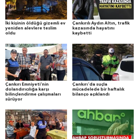
İki kişinin öldüğü gizemli ev
Çankırılı Aydın Altın, trafik
yeniden alevlere teslim
kazasında hayatını
oldu
kaybetti
Çankırı Emniyeti’nin
Çankırı'da suçla
dolandırıcılığa karşı
mücadelede bir haftalık
bilinçlendirme çalışmaları
bilanço açıklandı
sürüyor