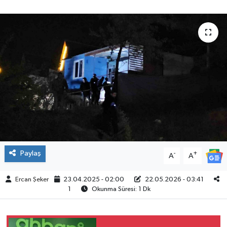
ÇEVRE
İLÇELER
RESMİ İLANLAR
KÜLTÜR
TURİZM
MAGAZİN
Paylaş
-
+
A
A
VEFAT
Ercan Şeker
23.04.2025 - 02:00
22.05.2026 - 03:41
1
Okunma Süresi: 1 Dk
BİLİM&TEKNOLOJİ
BÖLGE