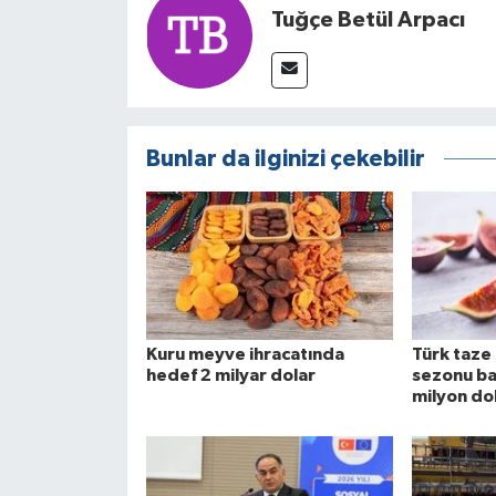
Tuğçe Betül Arpacı
Bunlar da ilginizi çekebilir
Kuru meyve ihracatında
Türk taze 
hedef 2 milyar dolar
sezonu ba
milyon do