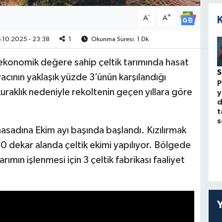
-
+
A
A
.10.2025 - 23:38
1
Okunma Süresi: 1 Dk
k ekonomik değere sahip çeltik tarımında hasat
yacının yaklaşık yüzde 3’ünün karşılandığı
P
kuraklık nedeniyle rekoltenin geçen yıllara göre
y
d
t
s
hasadına Ekim ayı başında başlandı. Kızılırmak
0 dekar alanda çeltik ekimi yapılıyor. Bölgede
ımın işlenmesi için 3 çeltik fabrikası faaliyet