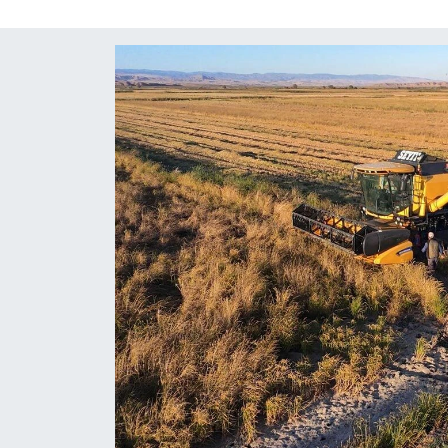
ÇEVRE
İLÇELER
RESMİ İLANLAR
KÜLTÜR
TURİZM
MAGAZİN
VEFAT
BİLİM&TEKNOLOJİ
BÖLGE