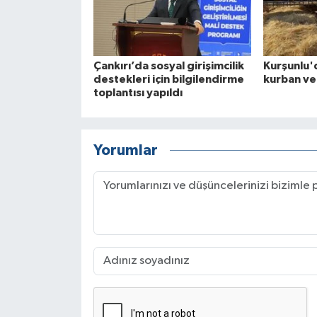
Çankırı’da sosyal girişimcilik
Kurşunlu'
destekleri için bilgilendirme
kurban ve
toplantısı yapıldı
Yorumlar