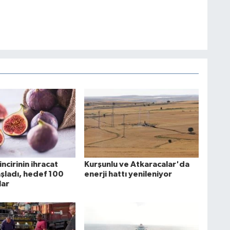
incirinin ihracat
Kurşunlu ve Atkaracalar'da
şladı, hedef 100
enerji hattı yenileniyor
lar