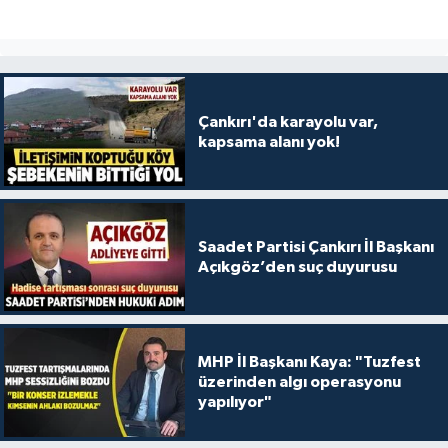
Çankırı'da karayolu var,
kapsama alanı yok!
Saadet Partisi Çankırı İl Başkanı
Açıkgöz’den suç duyurusu
MHP İl Başkanı Kaya: "Tuzfest
üzerinden algı operasyonu
yapılıyor"