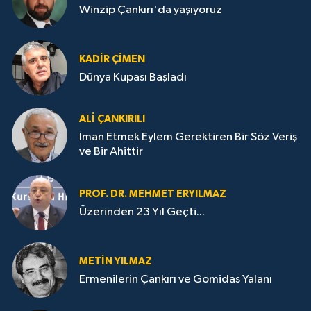
Winzip Çankırı'da yaşıyoruz
KADIR ÇIMEN
Dünya Kupası Başladı
ALI ÇANKIRILI
İman Etmek Eylem Gerektiren Bir Söz Veriş
ve Bir Ahittir
PROF. DR. MEHMET ERYILMAZ
Üzerinden 23 Yıl Geçti...
METIN YILMAZ
Ermenilerin Çankırı ve Gomidas Yalanı