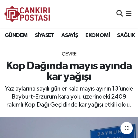
GÜNDEM
Nöbetçi Eczaneler
GÜNDEM
SİYASET
ASAYİŞ
EKONOMİ
SAĞLIK
SİYASET
Hava Durumu
ÇEVRE
ASAYİŞ
Namaz Vakitleri
Kop Dağında mayıs ayında
EKONOMİ
Trafik Durumu
kar yağışı
SAĞLIK
Süper Lig Puan Durumu ve Fikstür
Yaz aylarına sayılı günler kala mayıs ayının 13’ünde
Bayburt-Erzurum kara yolu üzerindeki 2409
SPOR
Tüm Manşetler
rakımlı Kop Dağı Geçidinde kar yağışı etkili oldu.
EĞİTİM
Son Dakika Haberleri
YAŞAM
Haber Arşivi