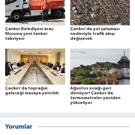
Çankırı Belediyesi araç
Çankırı’da yol çalışması
filosuna yeni tanker
nedeniyle trafik akışı
takviyesi
değişecek
Çankırı’da toprağın
Ağustos sıcağı geri
geleceği masaya yatırıldı
dönüyor! Çankırı’da
termometreler yeniden
yükseliyor
Yorumlar