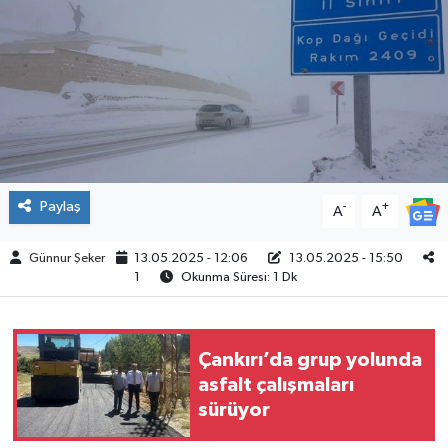
ÇEVRE
İLÇELER
RESMİ İLANLAR
KÜLTÜR
Paylaş
-
+
A
A
TURİZM
Günnur Şeker
13.05.2025 - 12:06
13.05.2025 - 15:50
1
Okunma Süresi: 1 Dk
MAGAZİN
VEFAT
Çankırı’da grup yolunda
asfalt çalışmaları
BİLİM&TEKNOLOJİ
sürüyor
BÖLGE