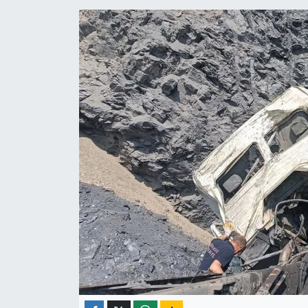
ÇEVRE
İLÇELER
RESMİ İLANLAR
KÜLTÜR
TURİZM
MAGAZİN
VEFAT
BİLİM&TEKNOLOJİ
BÖLGE