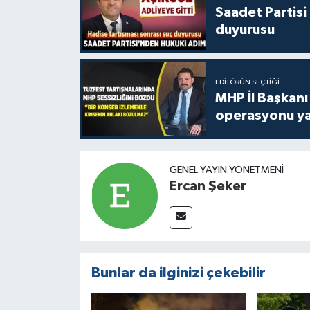
Saadet Partisi
duyurusu
EDITÖRÜN SEÇTIĞI
MHP İl Başkanı
operasyonu ya
GENEL YAYIN YÖNETMENI
Ercan Şeker
Bunlar da ilginizi çekebilir