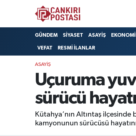
GÜNDEM
Nöbetçi Eczaneler
GÜNDEM
SİYASET
ASAYİŞ
EKONOMİ
SİYASET
Hava Durumu
VEFAT
RESMİ İLANLAR
ASAYİŞ
Namaz Vakitleri
ASAYİŞ
EKONOMİ
Trafik Durumu
Uçuruma yuv
SAĞLIK
Süper Lig Puan Durumu ve Fikstür
sürücü hayatı
SPOR
Tüm Manşetler
Kütahya’nın Altıntaş ilçesind
EĞİTİM
Son Dakika Haberleri
kamyonunun sürücüsü hayatını 
YAŞAM
Haber Arşivi