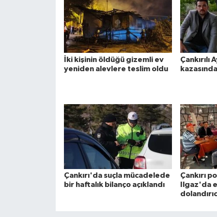
İki kişinin öldüğü gizemli ev
Çankırılı A
yeniden alevlere teslim oldu
kazasında
Çankırı'da suçla mücadelede
Çankırı po
bir haftalık bilanço açıklandı
Ilgaz'da e
dolandırıc