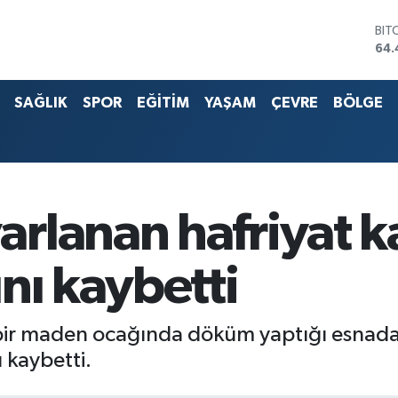
BIT
64.
DO
47,
EU
55
SAĞLIK
SPOR
EĞİTİM
YAŞAM
ÇEVRE
BÖLGE
STE
64,
G.A
651
BİS
13.
arlanan hafriyat
nı kaybetti
e bir maden ocağında döküm yaptığı esnad
kaybetti.