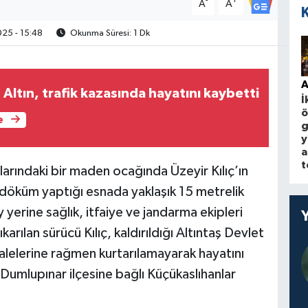
-
+
A
A
25 - 15:48
Okunma Süresi: 1 Dk
A
n Altın, trafik kazasında hayatını kaybetti
İ
ö
e
g
y
a
t
larındaki bir maden ocağında Üzeyir Kılıç’ın
, döküm yaptığı esnada yaklaşık 15 metrelik
yerine sağlık, itfaiye ve jandarma ekipleri
karılan sürücü Kılıç, kaldırıldığı Altıntaş Devlet
elerine rağmen kurtarılamayarak hayatını
 Dumlupınar ilçesine bağlı Küçükaslıhanlar