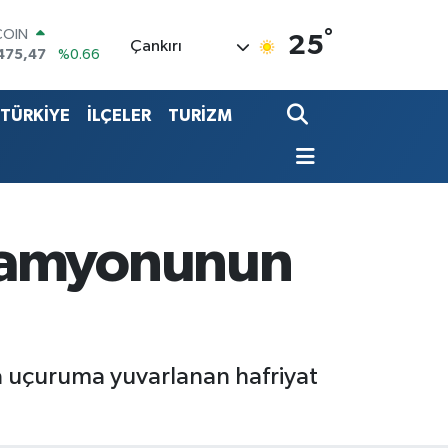
COIN
475,47
%0.66
°
25
LAR
Çankırı
5986
%0.06
RO
,0700
%0.1
TÜRKİYE
İLÇELER
TURİZM
RLİN
2438
%0.21
LTIN
8.23
%0.39
T100
703
%0
 kamyonunun
a uçuruma yuvarlanan hafriyat