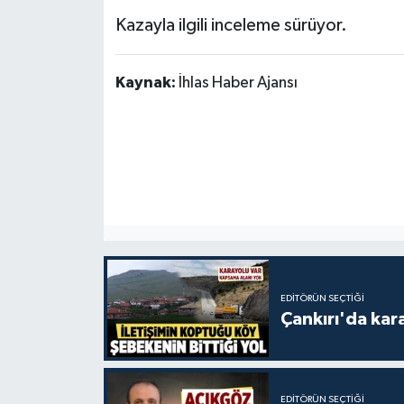
Kazayla ilgili inceleme sürüyor.
Kaynak:
İhlas Haber Ajansı
EDITÖRÜN SEÇTIĞI
Çankırı'da kar
EDITÖRÜN SEÇTIĞI