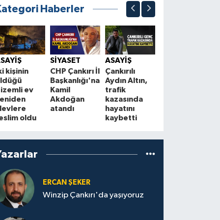
Kategori Haberler
SİYASET
Bahçeli’den
Ç
SAYİŞ
SİYASET
ASAYİŞ
“Terörsüz
B
ki kişinin
CHP Çankırı İl
Çankırılı
Türkiye”
a
ldüğü
Başkanlığı'na
Aydın Altın,
mesajı: “86
y
izemli ev
Kamil
trafik
milyon
t
eniden
Akdoğan
kazasında
kazanacak”
levlere
atandı
hayatını
eslim oldu
kaybetti
Yazarlar
ERCAN ŞEKER
Winzip Çankırı'da yaşıyoruz