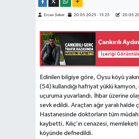
TÜRKİYE
Ercan Şeker
20.05.2025 - 15:25
20.05.20
DÜNYA
Çankırılı Aydı
İçeriği Görüntül
Edinilen bilgiye göre, Oysu köyü yakın
(54) kullandığı hafriyat yüklü kamyon
uçuruma yuvarlandı. İhbar üzerine olay 
sevk edildi. Araçtan ağır yaralı halde çı
Hastanesinde doktorların tüm müdahal
kaybetti. Kılıç’ın cenazesi, memleketi
köyünde defnedildi.