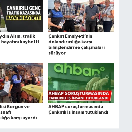
ydın Altın, trafik
Çankırı Emniyeti’nin
 hayatını kaybetti
dolandırıcılığa karşı
bilinçlendirme çalışmaları
sürüyor
lisi Korgun ve
AHBAP soruşturmasında
snafı
Çankırılı iş insanı tutuklandı
ılığa karşı uyardı