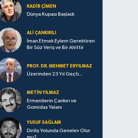
KADIR ÇIMEN
Dünya Kupası Başladı
ALI ÇANKIRILI
İman Etmek Eylem Gerektiren
Bir Söz Veriş ve Bir Ahittir
PROF. DR. MEHMET ERYILMAZ
Üzerinden 23 Yıl Geçti...
METIN YILMAZ
Ermenilerin Çankırı ve
Gomidas Yalanı
YUSUF SAĞLAM
Diriliş Yolunda Genelev Olur
mu?