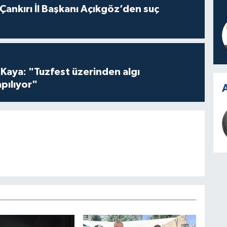
 Çankırı İl Başkanı Açıkgöz’den suç
 Kaya: "Tuzfest üzerinden algı
pılıyor"
A