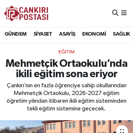
GÜNDEM
Nöbetçi Eczaneler
GÜNDEM
SİYASET
ASAYİŞ
EKONOMİ
SAĞLIK
SİYASET
Hava Durumu
EĞİTİM
ASAYİŞ
Namaz Vakitleri
Mehmetçik Ortaokulu’nda
EKONOMİ
Trafik Durumu
ikili eğitim sona eriyor
SAĞLIK
Süper Lig Puan Durumu ve Fikstür
Çankırı’nın en fazla öğrenciye sahip okullarından
Mehmetçik Ortaokulu, 2026-2027 eğitim
SPOR
Tüm Manşetler
öğretim yılından itibaren ikili eğitim sisteminden
tekli eğitim sistemine geçecek.
EĞİTİM
Son Dakika Haberleri
YAŞAM
Haber Arşivi