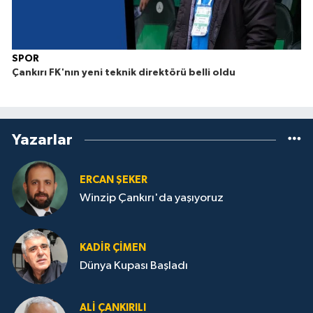
SPOR
Çankırı FK'nın yeni teknik direktörü belli oldu
Yazarlar
ERCAN ŞEKER
Winzip Çankırı'da yaşıyoruz
KADIR ÇIMEN
Dünya Kupası Başladı
ALI ÇANKIRILI