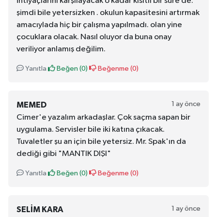
ihtiyaçlarını karşılayacak o kadar kısıtlı bir süre de.
şimdi bile yetersizken . okulun kapasitesini artırmak
amacıylada hiç bir çalışma yapılmadı. olan yine
çocuklara olacak. Nasıl oluyor da buna onay
veriliyor anlamış değilim.
Yanıtla
Beğen (
0
)
Beğenme (
0
)
1 ay önce
MEMED
Cimer'e yazalım arkadaşlar. Çok saçma sapan bir
uygulama. Servisler bile iki katına çıkacak.
Tuvaletler şu an için bile yetersiz. Mr. Spak'ın da
dediği gibi "MANTIK DIŞI"
Yanıtla
Beğen (
0
)
Beğenme (
0
)
1 ay önce
SELIM KARA