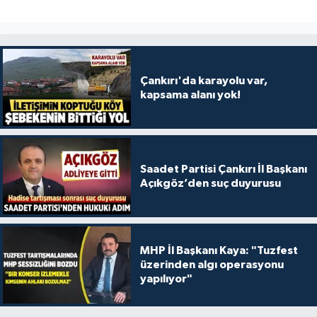
Çankırı'da karayolu var,
kapsama alanı yok!
Saadet Partisi Çankırı İl Başkanı
Açıkgöz’den suç duyurusu
MHP İl Başkanı Kaya: "Tuzfest
üzerinden algı operasyonu
yapılıyor"