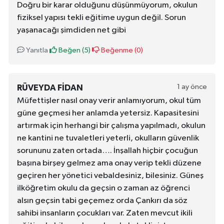
Doğru bir karar olduğunu düşünmüyorum, okulun
fiziksel yapısı tekli eğitime uygun değil. Sorun
yaşanacağı şimdiden net gibi
Yanıtla
Beğen (
5
)
Beğenme (
0
)
1 ay önce
RÜVEYDA FIDAN
Müfettişler nasıl onay verir anlamıyorum, okul tüm
güne geçmesi her anlamda yetersiz. Kapasitesini
artırmak için herhangi bir çalışma yapılmadı, okulun
ne kantini ne tuvaletleri yeterli, okulların güvenlik
sorununu zaten ortada…. İnşallah hiçbir çocuğun
başına birşey gelmez ama onay verip tekli düzene
geçiren her yönetici vebaldesiniz, bilesiniz. Güneş
ilköğretim okulu da geçsin o zaman az öğrenci
alsın geçsin tabi geçemez orda Çankırı da söz
sahibi insanların çocukları var. Zaten mevcut ikili