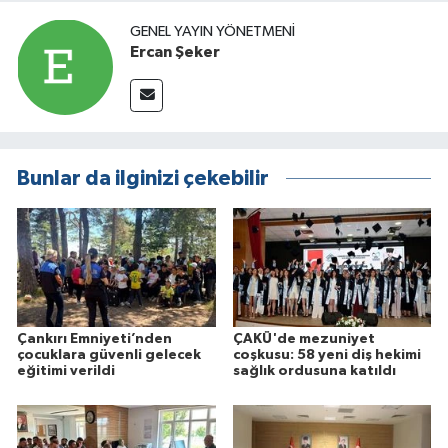
GENEL YAYIN YÖNETMENI
Ercan Şeker
Bunlar da ilginizi çekebilir
Çankırı Emniyeti’nden
ÇAKÜ'de mezuniyet
çocuklara güvenli gelecek
coşkusu: 58 yeni diş hekimi
eğitimi verildi
sağlık ordusuna katıldı