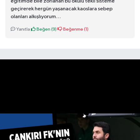
eğitimde bile zorlanan bu okulu tekli sisteme
geçirerek hergün yaşanacak kaoslara sebep
olanları alkışlıyorum…
Yanıtla
Beğen (
9
)
Beğenme (
1
)