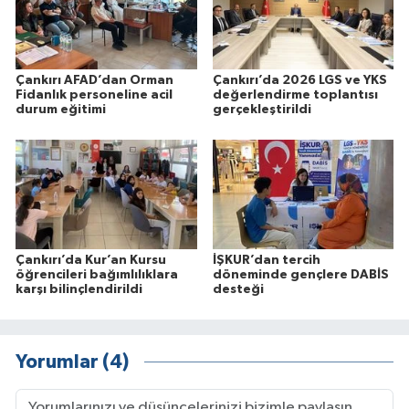
Çankırı AFAD’dan Orman
Çankırı’da 2026 LGS ve YKS
Fidanlık personeline acil
değerlendirme toplantısı
durum eğitimi
gerçekleştirildi
Çankırı’da Kur’an Kursu
İŞKUR’dan tercih
öğrencileri bağımlılıklara
döneminde gençlere DABİS
karşı bilinçlendirildi
desteği
Yorumlar (4)