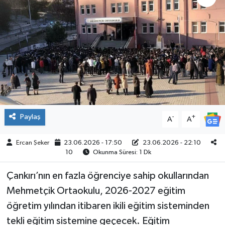
ÇEVRE
İLÇELER
RESMİ İLANLAR
KÜLTÜR
Paylaş
-
+
A
A
TURİZM
Ercan Şeker
23.06.2026 - 17:50
23.06.2026 - 22:10
MAGAZİN
10
Okunma Süresi: 1 Dk
VEFAT
Çankırı’nın en fazla öğrenciye sahip okullarından
Mehmetçik Ortaokulu, 2026-2027 eğitim
BİLİM&TEKNOLOJİ
öğretim yılından itibaren ikili eğitim sisteminden
tekli eğitim sistemine geçecek. Eğitim
BÖLGE