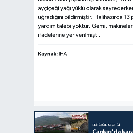
ayçiçeği yağı yüklü olarak seyrederken 
uğradığını bildirmiştir. Halihazırda 
yardım talebi yoktur. Gemi, makineler
ifadelerine yer verilmişti.
Kaynak:
İHA
EDITÖRÜN SEÇTIĞI
Çankırı'da kar