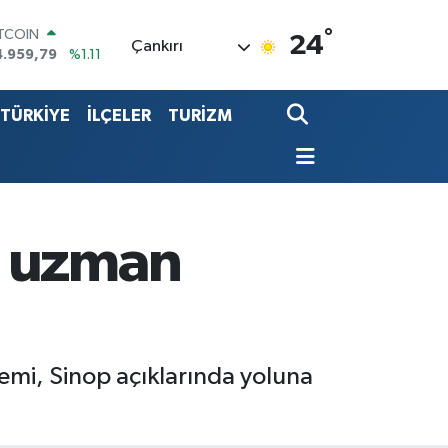
ITCOIN
4.959,79
%1.11
°
24
Çankırı
OLAR
7,7436
%0.18
URO
5,2510
%0.32
TÜRKİYE
İLÇELER
TURİZM
TERLİN
4,4811
%0.38
.ALTIN
660.55
%0.03
İST100
3.779
%-14
n uzman
emi, Sinop açıklarında yoluna