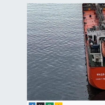
ÇEVRE
İLÇELER
RESMİ İLANLAR
KÜLTÜR
TURİZM
MAGAZİN
VEFAT
BİLİM&TEKNOLOJİ
BÖLGE