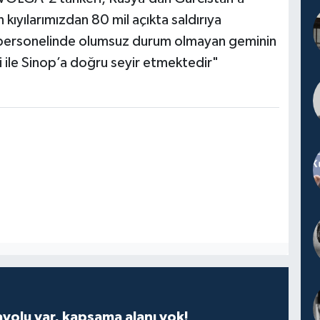
kıyılarımızdan 80 mil açıkta saldırıya
13 personelinde olumsuz durum olmayan geminin
i ile Sinop’a doğru seyir etmektedir"
ayolu var, kapsama alanı yok!