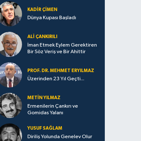
KADIR ÇIMEN
Dünya Kupası Başladı
ALI ÇANKIRILI
İman Etmek Eylem Gerektiren
Bir Söz Veriş ve Bir Ahittir
PROF. DR. MEHMET ERYILMAZ
Üzerinden 23 Yıl Geçti...
METIN YILMAZ
Ermenilerin Çankırı ve
Gomidas Yalanı
YUSUF SAĞLAM
Diriliş Yolunda Genelev Olur