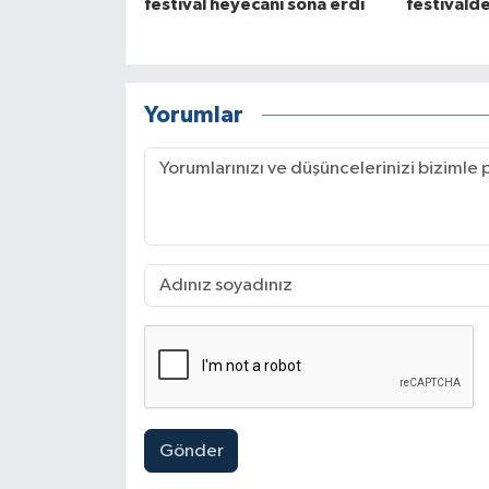
festival heyecanı sona erdi
festivalde
Yorumlar
Gönder