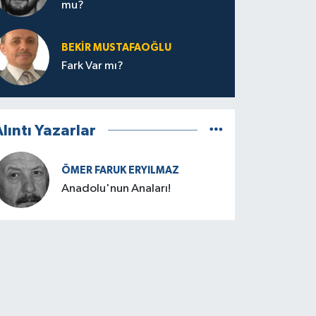
mu?
BEKIR MUSTAFAOĞLU
Fark Var mı?
lıntı Yazarlar
ÖMER FARUK ERYILMAZ
Anadolu'nun Anaları!