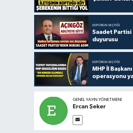
EDITÖRÜN SEÇTIĞI
Saadet Partisi
duyurusu
EDITÖRÜN SEÇTIĞI
MHP İl Başkanı
operasyonu ya
GENEL YAYIN YÖNETMENI
Ercan Şeker