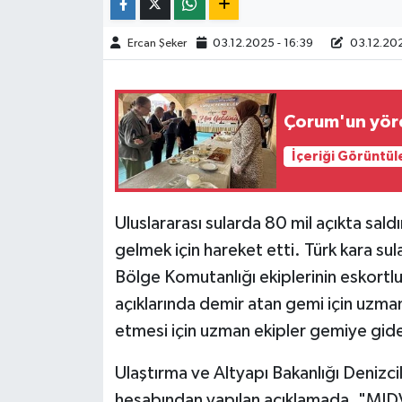
TÜRKİYE
Ercan Şeker
03.12.2025 - 16:39
03.12.202
DÜNYA
Çorum'un yöres
İçeriği Görüntül
Uluslararası sularda 80 mil açıkta sa
gelmek için hareket etti. Türk kara sul
Bölge Komutanlığı ekiplerinin eskortluk
açıklarında demir atan gemi için uzma
etmesi için uzman ekipler gemiye gid
Ulaştırma ve Altyapı Bakanlığı Deniz
hesabından yapılan açıklamada, "MID