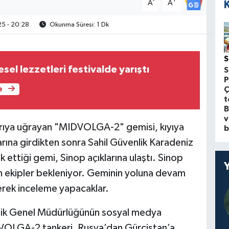
-
+
A
A
5 - 20:28
Okunma Süresi: 1 Dk
S
el lezzetleri festivalde yarıştı
S
P
Ç
e
t
B
v
ldırıya uğrayan "MIDVOLGA-2" gemisi, kıyıya
b
arına girdikten sonra Sahil Güvenlik Karadeniz
 ettiği gemi, Sinop açıklarına ulaştı. Sinop
n ekipler bekleniyor. Geminin yoluna devam
erek inceleme yapacaklar.
cilik Genel Müdürlüğünün sosyal medya
VOLGA-2 tankeri, Rusya’dan Gürcistan’a