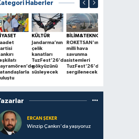
Kategori Haberler
ÇEVRE
K
Çankırı'da
S
İYASET
KÜLTÜR
BİLİM&TEKNOLOJİ
çiftçilerle
1
aadet
Jandarma’nın
ROKETSAN'ın
Cuma
A
artisi
çelik
milli hava
buluşmaları
z
ankırı
kanatları
savunma
sürüyor
a
eşkilatı
TuzFest’26’da
sistemleri
ayramören’de
gökyüzünü
TuzFest'26'da
atandaşlarla
süsleyecek
sergilenecek
uluştu
Yazarlar
ERCAN ŞEKER
Winzip Çankırı'da yaşıyoruz