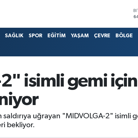
B
6
D
4
E
5
SAĞLIK
SPOR
EĞİTİM
YAŞAM
ÇEVRE
BÖLGE
S
6
G
6
B
1
 isimli gemi içi
niyor
 saldırıya uğrayan "MIDVOLGA-2" isimli g
i bekliyor.