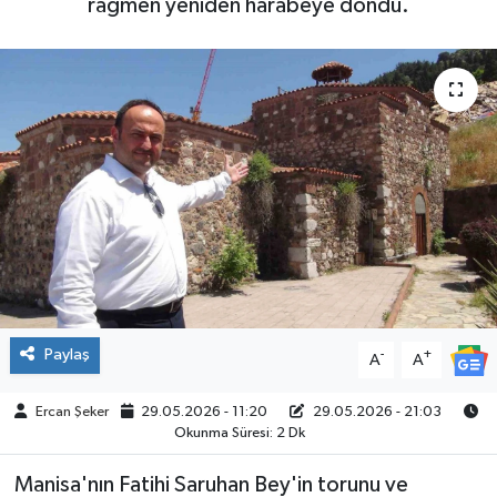
rağmen yeniden harabeye döndü.
ÇEVRE
İLÇELER
RESMİ İLANLAR
KÜLTÜR
TURİZM
MAGAZİN
Paylaş
-
+
A
A
VEFAT
Ercan Şeker
29.05.2026 - 11:20
29.05.2026 - 21:03
BİLİM&TEKNOLOJİ
Okunma Süresi: 2 Dk
Manisa'nın Fatihi Saruhan Bey'in torunu ve
BÖLGE