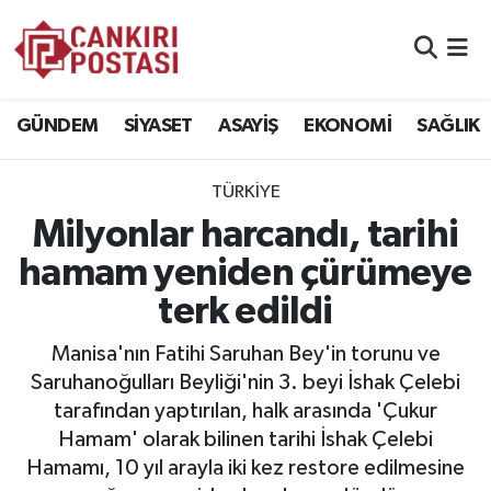
GÜNDEM
Nöbetçi Eczaneler
GÜNDEM
SİYASET
ASAYİŞ
EKONOMİ
SAĞLIK
SİYASET
Hava Durumu
TÜRKİYE
ASAYİŞ
Namaz Vakitleri
Milyonlar harcandı, tarihi
EKONOMİ
Trafik Durumu
hamam yeniden çürümeye
terk edildi
SAĞLIK
Süper Lig Puan Durumu ve Fikstür
Manisa'nın Fatihi Saruhan Bey'in torunu ve
SPOR
Tüm Manşetler
Saruhanoğulları Beyliği'nin 3. beyi İshak Çelebi
tarafından yaptırılan, halk arasında 'Çukur
EĞİTİM
Son Dakika Haberleri
Hamam' olarak bilinen tarihi İshak Çelebi
Hamamı, 10 yıl arayla iki kez restore edilmesine
YAŞAM
Haber Arşivi