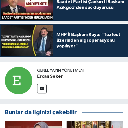
Saadet Partisi Çankırı İl Başkanı
Açıkgöz’den suç duyurusu
MHP İl Başkanı Kaya: "Tuzfest
üzerinden algı operasyonu
yapılıyor"
GENEL YAYIN YÖNETMENI
Ercan Şeker
Bunlar da ilginizi çekebilir