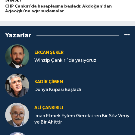
SİYASET
CHP Çankırı’da hesaplaşma başladı: Akdoğan’dan
Ağaoğlu’na ağır suçlamalar
Yazarlar
ERCAN ŞEKER
Winzip Çankırı'da yaşıyoruz
KADIR ÇIMEN
Dünya Kupası Başladı
ALI ÇANKIRILI
İman Etmek Eylem Gerektiren Bir Söz Veriş
ve Bir Ahittir