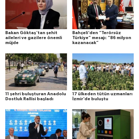
Bakan Göktaş'tan şehit
Bahçeli’den “Terörsüz
aileleri ve gazilere önemli
Türkiye” mesajı: “86 milyon
müjde
kazanacak”
11 şehri buluşturan Anadolu
17 ülkeden tütün uzmanları
Dostluk Rallisi başladı
İzmir’de buluştu