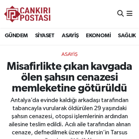
GÜNDEM
Nöbetçi Eczaneler
GÜNDEM
SİYASET
ASAYİŞ
EKONOMİ
SAĞLIK
SİYASET
Hava Durumu
ASAYİŞ
ASAYİŞ
Namaz Vakitleri
Misafirlikte çıkan kavgada
EKONOMİ
Trafik Durumu
ölen şahsın cenazesi
memleketine götürüldü
SAĞLIK
Süper Lig Puan Durumu ve Fikstür
Antalya’da evinde kaldığı arkadaşı tarafından
SPOR
Tüm Manşetler
tabancayla vurularak öldürülen 29 yaşındaki
şahsın cenazesi, otopsi işlemlerinin ardından
EĞİTİM
Son Dakika Haberleri
ailesine teslim edildi. Acılı aile tarafından alınan
cenaze, defnedilmek üzere Mersin’in Tarsus
YAŞAM
Haber Arşivi