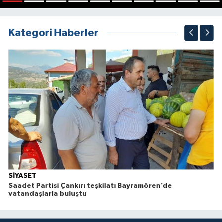
1
2
3
4
5
6
7
8
9
10
Kategori Haberler
SİYASET
Saadet Partisi Çankırı teşkilatı Bayramören’de
vatandaşlarla buluştu