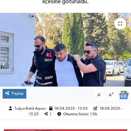
ilçesine götürüldü.
ÇEVRE
İLÇELER
RESMİ İLANLAR
KÜLTÜR
TURİZM
MAGAZİN
Paylaş
-
+
A
A
VEFAT
Tuğçe Betül Arpacı
18.04.2025 - 12:05
18.04.2025 -
BİLİM&TEKNOLOJİ
15:25
1
Okunma Süresi: 1 Dk
BÖLGE