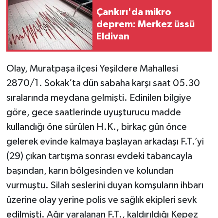
Çankırı'da mikro
TÜRKİYE
deprem: Merkez üssü
Eldivan
DÜNYA
Olay, Muratpaşa ilçesi Yeşildere Mahallesi
2870/1. Sokak’ta dün sabaha karşı saat 05.30
sıralarında meydana gelmişti. Edinilen bilgiye
göre, gece saatlerinde uyuşturucu madde
kullandığı öne sürülen H.K., birkaç gün önce
gelerek evinde kalmaya başlayan arkadaşı F.T.’yi
(29) çıkan tartışma sonrası evdeki tabancayla
başından, karın bölgesinden ve kolundan
vurmuştu. Silah seslerini duyan komşuların ihbarı
üzerine olay yerine polis ve sağlık ekipleri sevk
edilmişti. Ağır yaralanan F.T., kaldırıldığı Kepez