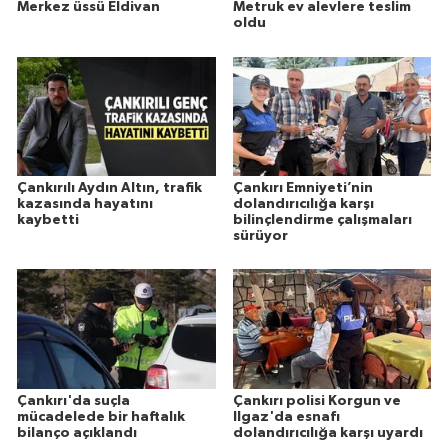
Merkez üssü Eldivan
Metruk ev alevlere teslim
oldu
Çankırılı Aydın Altın, trafik
Çankırı Emniyeti’nin
kazasında hayatını
dolandırıcılığa karşı
kaybetti
bilinçlendirme çalışmaları
sürüyor
Çankırı'da suçla
Çankırı polisi Korgun ve
mücadelede bir haftalık
Ilgaz'da esnafı
bilanço açıklandı
dolandırıcılığa karşı uyardı