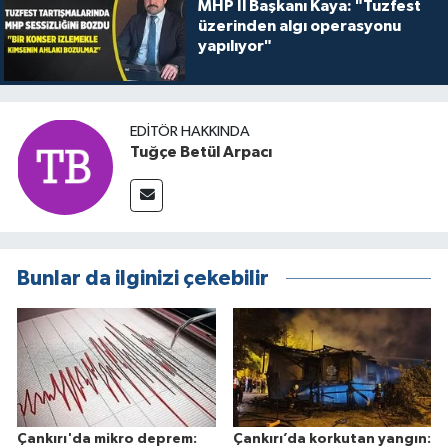
MHP İl Başkanı Kaya: "Tuzfest
üzerinden algı operasyonu
yapılıyor"
EDITÖR HAKKINDA
Tuğçe Betül Arpacı
Bunlar da ilginizi çekebilir
Çankırı'da mikro deprem:
Çankırı’da korkutan yangın: