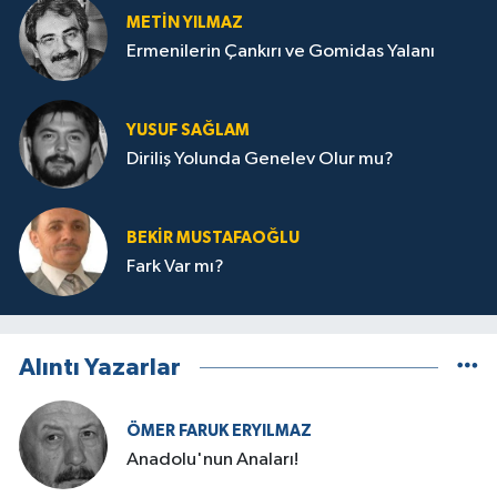
METIN YILMAZ
Ermenilerin Çankırı ve Gomidas Yalanı
YUSUF SAĞLAM
Diriliş Yolunda Genelev Olur mu?
BEKIR MUSTAFAOĞLU
Fark Var mı?
Alıntı Yazarlar
ÖMER FARUK ERYILMAZ
Anadolu'nun Anaları!