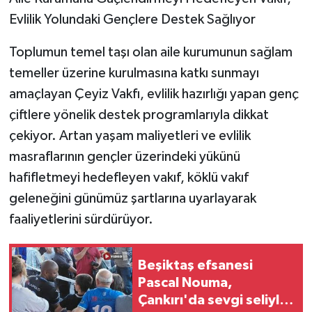
Evlilik Yolundaki Gençlere Destek Sağlıyor
TÜRKİYE
Toplumun temel taşı olan aile kurumunun sağlam
DÜNYA
temeller üzerine kurulmasına katkı sunmayı
amaçlayan Çeyiz Vakfı, evlilik hazırlığı yapan genç
çiftlere yönelik destek programlarıyla dikkat
çekiyor. Artan yaşam maliyetleri ve evlilik
masraflarının gençler üzerindeki yükünü
hafifletmeyi hedefleyen vakıf, köklü vakıf
geleneğini günümüz şartlarına uyarlayarak
faaliyetlerini sürdürüyor.
Beşiktaş efsanesi
Pascal Nouma,
Çankırı'da sevgi seliyle