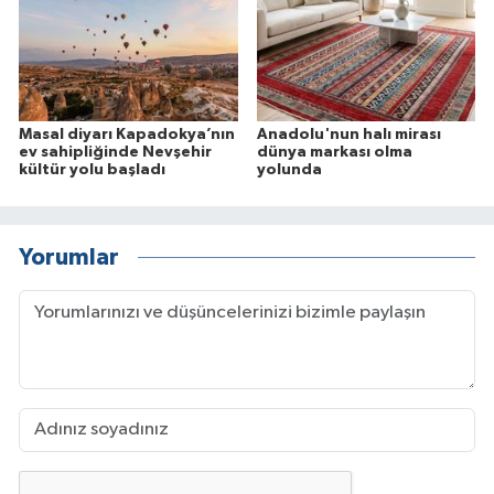
Masal diyarı Kapadokya’nın
Anadolu'nun halı mirası
ev sahipliğinde Nevşehir
dünya markası olma
kültür yolu başladı
yolunda
Yorumlar