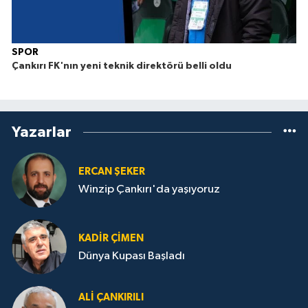
SPOR
Çankırı FK'nın yeni teknik direktörü belli oldu
Yazarlar
ERCAN ŞEKER
Winzip Çankırı'da yaşıyoruz
KADIR ÇIMEN
Dünya Kupası Başladı
ALI ÇANKIRILI