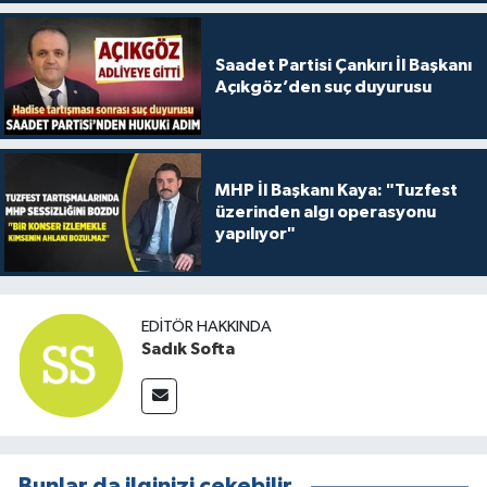
Saadet Partisi Çankırı İl Başkanı
Açıkgöz’den suç duyurusu
MHP İl Başkanı Kaya: "Tuzfest
üzerinden algı operasyonu
yapılıyor"
EDITÖR HAKKINDA
Sadık Softa
Bunlar da ilginizi çekebilir