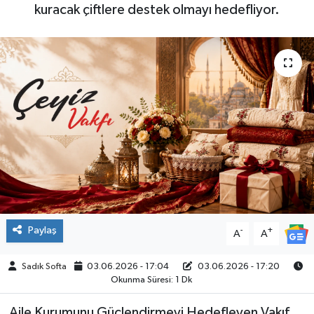
kuracak çiftlere destek olmayı hedefliyor.
ÇEVRE
İLÇELER
RESMİ İLANLAR
KÜLTÜR
TURİZM
MAGAZİN
Paylaş
-
+
A
A
VEFAT
Sadık Softa
03.06.2026 - 17:04
03.06.2026 - 17:20
BİLİM&TEKNOLOJİ
Okunma Süresi: 1 Dk
BÖLGE
Aile Kurumunu Güçlendirmeyi Hedefleyen Vakıf,