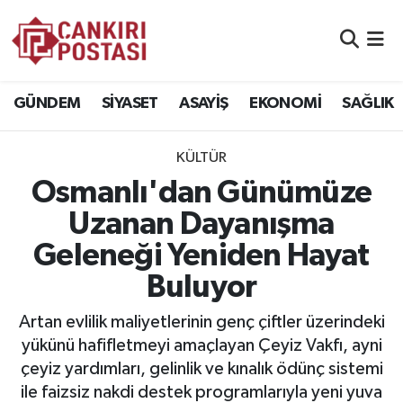
GÜNDEM
Nöbetçi Eczaneler
GÜNDEM
SİYASET
ASAYİŞ
EKONOMİ
SAĞLIK
SİYASET
Hava Durumu
KÜLTÜR
ASAYİŞ
Namaz Vakitleri
Osmanlı'dan Günümüze
EKONOMİ
Trafik Durumu
Uzanan Dayanışma
Geleneği Yeniden Hayat
SAĞLIK
Süper Lig Puan Durumu ve Fikstür
Buluyor
SPOR
Tüm Manşetler
Artan evlilik maliyetlerinin genç çiftler üzerindeki
EĞİTİM
Son Dakika Haberleri
yükünü hafifletmeyi amaçlayan Çeyiz Vakfı, ayni
çeyiz yardımları, gelinlik ve kınalık ödünç sistemi
YAŞAM
Haber Arşivi
ile faizsiz nakdi destek programlarıyla yeni yuva